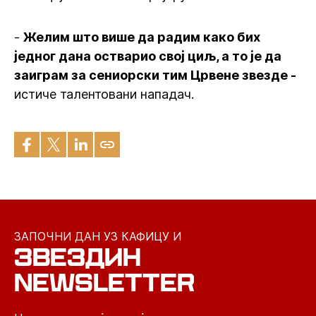
-
Желим што више да радим како бих
једног дана остварио свој циљ, а то је да
заиграм за сениорски тим Црвене звезде -
истиче талентовани нападач.
ЗАПОЧНИ ДАН УЗ КАФИЦУ И
ЗВЕЗДИН
NEWSLETTER