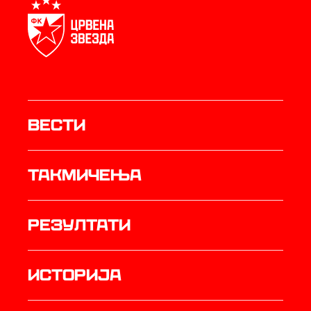
Вести
Такмичења
резултати
историја