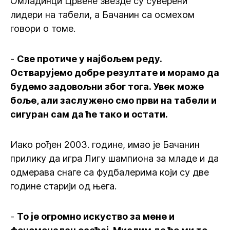
Омладинци Црвене звезде су суверени
лидери на табели, а Бачанин са осмехом
говори о томе.
-
Све протиче у најбољем реду.
Остварујемо добре резултате и морамо да
будемо задовољни због тога. Увек може
боље, али заслужено смо први на табели и
сигуран сам да ће тако и остати.
Иако рођен 2003. године, имао је Бачанин
прилику да игра Лигу шампиона за младе и да
одмерава снаге са фудбалерима који су две
године старији од њега.
-
То је огромно искуство за мене и