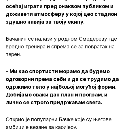
осећај играти пред онаквом публиком и
доживети атмосферу у којој цео стадион
здушно навија за твоју екипу.
Бачанин се налази у родном Смедереву где
вредно тренира и спрема се за повратак на
терен.
-
Ми као спортисти морамо да будемо
одговорни према себи и да се трудимо да
одржимо тело у најбољој могућој форми.
Добијамо сваки дан план и програм, и
лично се строго придржавам свега.
Открио је популарни Бачке које су његове
амбиције везане за каријеру.