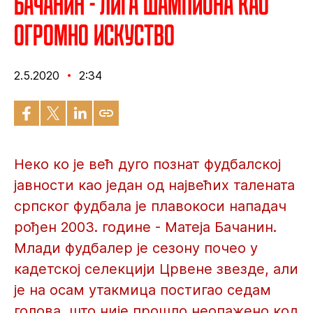
Бачанин - Лига шампиона као
огромно искуство
2.5.2020
2:34
Неко ко је већ дуго познат фудбалској
јавности као један од највећих талената
српског фудбала је плавокоси нападач
рођен 2003. године - Матеја Бачанин.
Млади фудбалер је сезону почео у
кадетској селекцији Црвене звезде, али
је на осам утакмица постигао седам
голова, што није прошло неопажено код