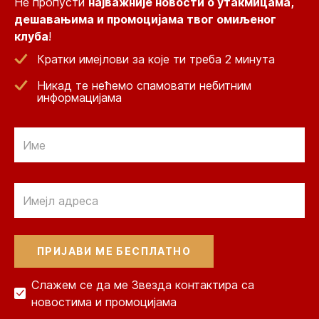
Не пропусти
најважније новости о утакмицама,
дешавањима и промоцијама твог омиљеног
клуба
!
Кратки имејлови за које ти треба 2 минута
Никад те нећемо спамовати небитним
информацијама
Email
Email
Слажем се да ме Звезда контактира са
новостима и промоцијама