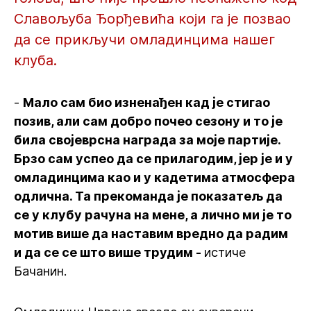
Славољуба Ђорђевића који га је позвао
да се прикључи омладинцима нашег
клуба.
-
Мало сам био изненађен кад је стигао
позив, али сам добро почео сезону и то је
била својеврсна награда за моје партије.
Брзо сам успео да се прилагодим, јер је и у
омладинцима као и у кадетима атмосфера
одлична. Та прекоманда је показатељ да
се у клубу рачуна на мене, а лично ми је то
мотив више да наставим вредно да радим
и да се се што више трудим -
истиче
Бачанин.