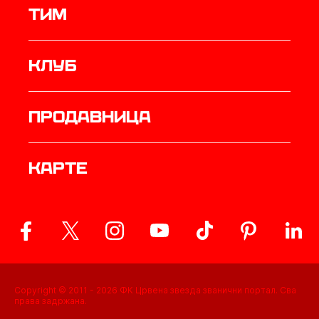
ТИМ
Клуб
продавница
Карте
Copyright © 2011 -
2026
ФК Црвена звезда званични портал. Сва
права задржана.