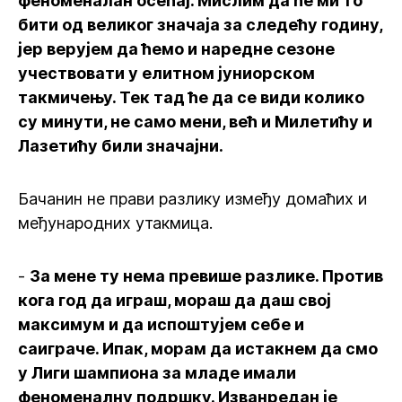
феноменалан осећај. Мислим да ће ми то
бити од великог значаја за следећу годину,
јер верујем да ћемо и наредне сезоне
учествовати у елитном јуниорском
такмичењу. Тек тад ће да се види колико
су минути, не само мени, већ и Милетићу и
Лазетићу били значајни.
Бачанин не прави разлику између домаћих и
међународних утакмица.
-
За мене ту нема превише разлике. Против
кога год да играш, мораш да даш свој
максимум и да испоштујем себе и
саиграче. Ипак, морам да истакнем да смо
у Лиги шампиона за младе имали
феноменалну подршку. Изванредан је