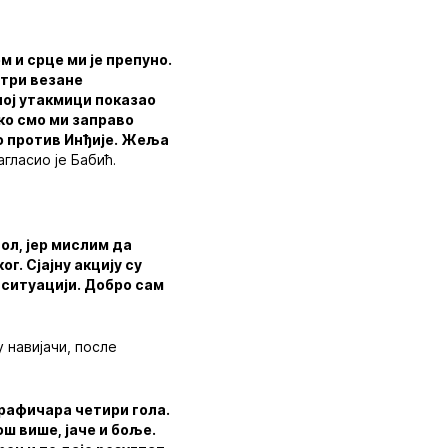
 и срце ми је препуно.
 три везане
ћној утакмици показао
ико смо ми заправо
мо против Инђије. Жеља
гласио је Бабић.
ол, јер мислим да
г. Сјајну акцију су
ј ситуацији. Добро сам
у навијачи, после
Графичара четири гола.
ош више, јаче и боље.