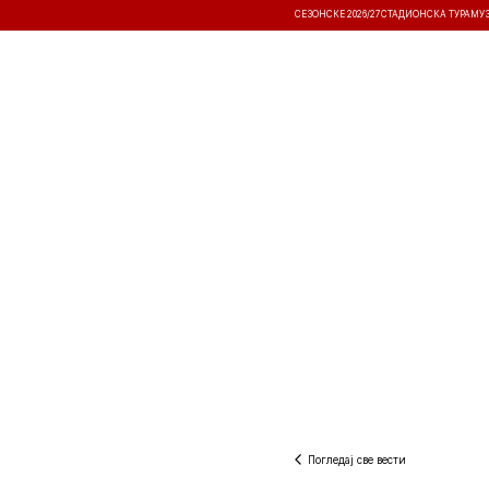
СЕЗОНСКЕ 2026/27
СТАДИОНСКА ТУРА
МУ
ВЕСТИ
ТАКМИЧЕЊА
РЕЗУЛТА
Погледај све вести