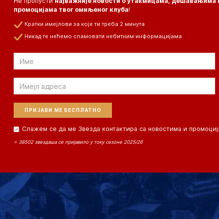
Не пропусти
најважније новости о утакмицама, дешавањима 
промоцијама твог омиљеног клуба
!
Кратки имејлови за које ти треба 2 минута
Никад те нећемо спамовати небитним информацијама
Email
Email
Слажем се да ме Звезда контактира са новостима и промоциј
⭐ 38502 звездаша се пријавило у току сезоне 2025/26