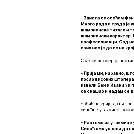
- Заиста се осећам фен
Много рада и труда је у
шампионске титуле и то 
шампионски карактер. В
професионалци. Сад нам
свих нас је да се на кр
Снажни штопер је постига
- Прија ми, наравно, ш
посао високих штопера 
извели Бен и Иванић и 
се снашао и надам се д
Бабић не крије да његов 
синоћне утакмице, поново
- Растемо из утакмице 
Синоћ смо успели да по