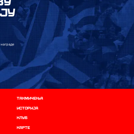
ВУ
ЈУ
 награде
Такмичења
историја
Клуб
Карте