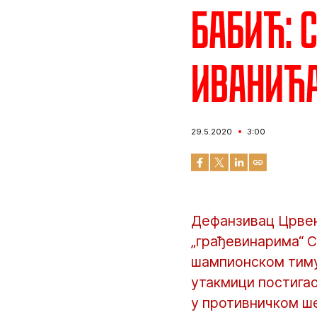
Бабић: 
Иванић
29.5.2020
3:00
Дефанзивац Црвен
„грађевинарима“ С
шампионском тиму 
утакмици постигао
у противничком ш