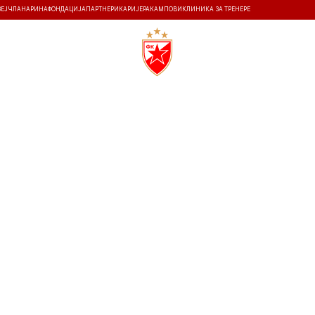
ЗЕЈ
ЧЛАНАРИНА
ФОНДАЦИЈА
ПАРТНЕРИ
КАРИЈЕРА
КАМПОВИ
КЛИНИКА ЗА ТРЕНЕРЕ
ТИ
ИСТОРИЈА
Т