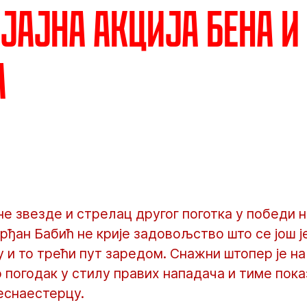
Сјајна акција Бена и
а
е звезде и стрелац другог поготка у победи 
рђан Бабић не крије задовољство што се још 
и то трећи пут заредом. Снажни штопер је на
 погодак у стилу правих нападача и тиме показ
еснаестерцу.