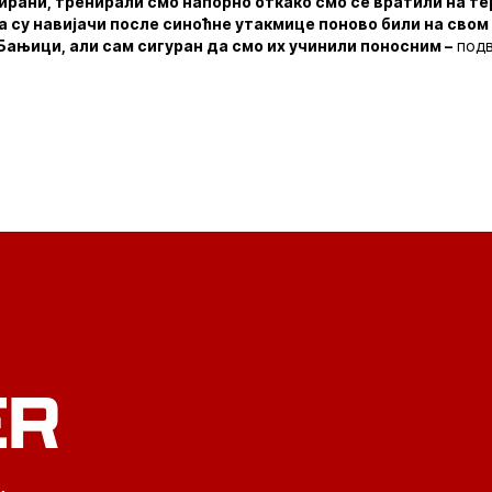
ани, тренирали смо напорно откако смо се вратили на тере
су навијачи после синоћне утакмице поново били на свом 
Бањици, али сам сигуран да смо их учинили поносним –
подв
ER