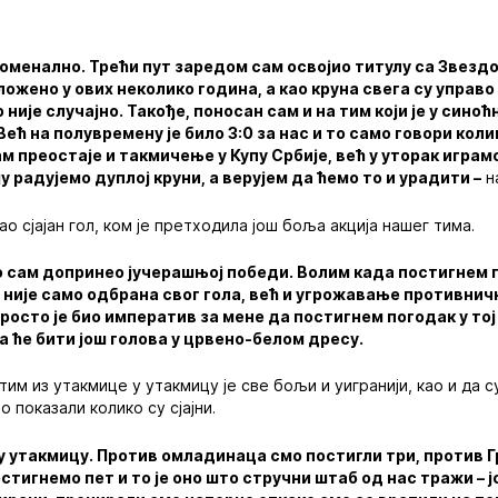
оменално. Трећи пут заредом сам освојио титулу са Звездом
ложено у ових неколико година, а као круна свега су управо
није случајно. Такође, поносан сам и на тим који је у сино
ећ на полувремену је било 3:0 за нас и то само говори кол
 преостаје и такмичење у Купу Србије, већ у уторак игра
ају радујемо дуплој круни, а верујем да ћемо то и урадити –
на
о сјајан гол, ком је претходила још боља акција нашег тима.
то сам допринео јучерашњој победи. Волим када постигнем г
није само одбрана свог гола, већ и угрожавање противничко
просто је био императив за мене да постигнем погодак у то
а ће бити још голова у црвено-белом дресу.
тим из утакмице у утакмицу је све бољи и уигранији, као и да с
 показали колико су сјајни.
у утакмицу. Против омладинаца смо постигли три, против 
стигнемо пет и то је оно што стручни штаб од нас тражи – ј