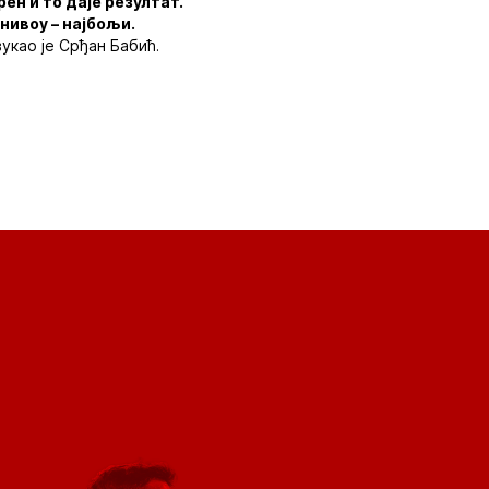
н и то даје резултат.
нивоу – најбољи.
укао је Срђан Бабић.