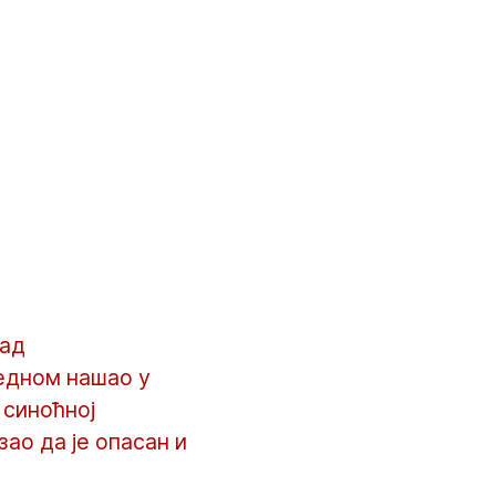
над
једном нашао у
 синоћној
ао да је опасан и