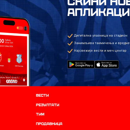
СКИНИ НО
АПЛИКАЦИ
Дигитална улазница на стадион
Занимљива такмичења и вредне
Најсвежије вести и меч центар
Вести
резултати
ТИМ
продавница