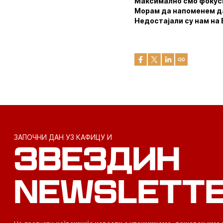
Максимално смо фокусир
Морам да напоменем да 
Недостајали су нам на 
ЗАПОЧНИ ДАН УЗ КАФИЦУ И
ЗВЕЗДИН
NEWSLETT