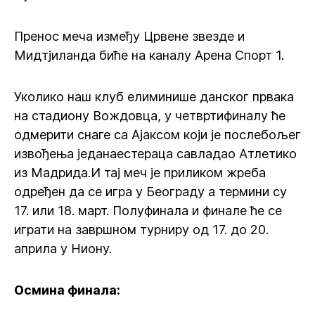
Пренос меча између Црвене звезде и
Мидтјиланда биће на каналу Арена Спорт 1.
Уколико наш клуб елиминише данског првака
на стадиону Вождовца, у четвртифиналу ће
одмерити снаге са Ајаксом који је послебољег
извођења једанаестераца савладао Атлетико
из Мадрида.И тај меч је приликом жреба
одређен да се игра у Београду а термини су
17. или 18. март. Полуфинала и финале ће се
играти на завршном турниру од 17. до 20.
априла у Ниону.
Осмина финала: