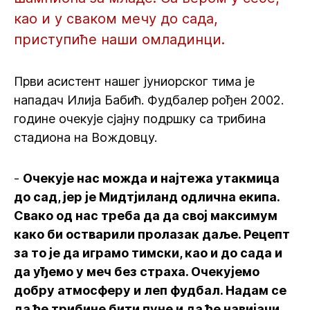
као и у сваком мечу до сада,
приступиће наши омладинци.
Први асистент нашег јуниорског тима је
нападач Илија Бабић. Фудбалер рођен 2002.
године очекује сјајну подршку са трибина
стадиона на Вождовцу.
-
Очекује нас можда и најтежа утакмица
до сад, јер је Мидтјиланд одлична екипа.
Свако од нас треба да да свој максимум
како би остварили пролазак даље. Рецепт
за то је да играмо тимски, као и до сада и
да уђемо у меч без страха. Очекујемо
добру атмосферу и леп фудбал. Надам се
да ће трибине бити пуне и да ће навијачи