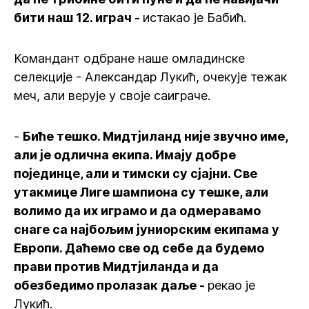
бити наш 12. играч -
истакао је Бабић.
Командант одбране наше омладинске
селекције - Александар Лукић, очекује тежак
меч, али верује у своје саиграче.
-
Биће тешко. Мидтјиланд није звучно име,
али је одлична екипа. Имају добре
појединце, али и тимски су сјајни. Све
утакмице Лиге шампиона су тешке, али
волимо да их играмо и да одмеравамо
снаге са најбољим јуниорским екипама у
Европи. Даћемо све од себе да будемо
прави против Мидтјиланда и да
обезбедимо пролазак даље -
рекао је
Лукић.