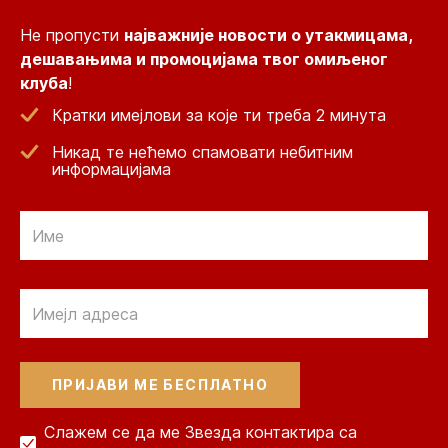
Не пропусти
најважније новости о утакмицама,
дешавањима и промоцијама твог омиљеног
клуба
!
Кратки имејлови за које ти треба 2 минута
Никад те нећемо спамовати небитним
информацијама
Email
Email
Слажем се да ме Звезда контактира са