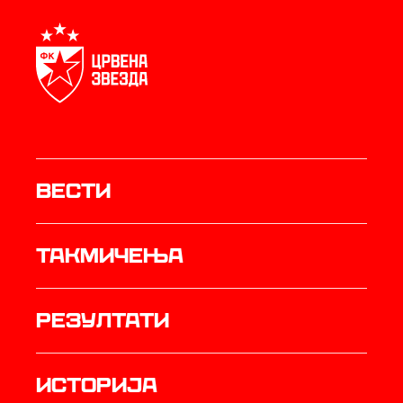
Вести
Такмичења
резултати
историја