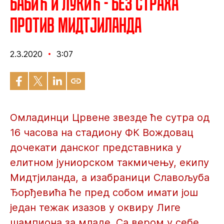
Бабић и Лукић - Без страха
против Мидтјиланда
2.3.2020
3:07
Омладинци Црвене звезде ће сутра од
16 часова на стадиону ФК Вождовац
дочекати данског представника у
елитном јуниорском такмичењу, екипу
Мидтјиланда, а изабраници Славољуба
Ђорђевића ће пред собом имати још
један тежак изазов у оквиру Лиге
шампиона за младе. Са вером у себе,