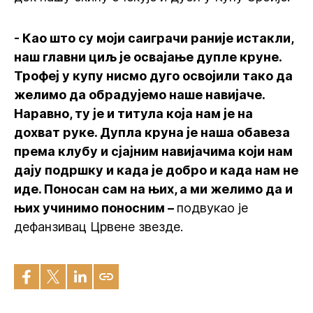
- Као што су моји саиграчи раније истакли,
наш главни циљ је освајање дупле круне.
Трофеј у купу нисмо дуго освојили тако да
желимо да обрадујемо наше навијаче.
Наравно, ту је и титула која нам је на
дохват руке. Дупла круна је наша обавеза
према клубу и сјајним навијачима који нам
дају подршку и када је добро и када нам не
иде. Поносан сам на њих, а ми желимо да и
њих учинимо поносним –
подвукао је
дефанзивац Црвене звезде.