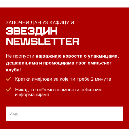
ЗАПОЧНИ ДАН УЗ КАФИЦУ И
ЗВЕЗДИН
NEWSLETTER
Не пропусти
најважније новости о утакмицама,
дешавањима и промоцијама твог омиљеног
клуба
!
Кратки имејлови за које ти треба 2 минута
Никад те нећемо спамовати небитним
информацијама
Email