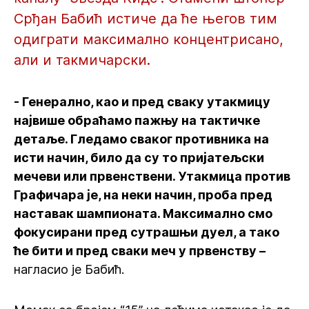
Срђан Бабић истиче да ће његов тим
одиграти максимално концентрисано,
али и такмичарски.
- Генерално, као и пред сваку утакмицу
највише обраћамо пажњу на тактичке
детаље. Гледамо сваког противника на
исти начин, било да су то пријатељски
мечеви или првенствени. Утакмица против
Графичара је, на неки начин, проба пред
наставак шампионата. Максимално смо
фокусирани пред сутрашњи дуел, а тако
ће бити и пред сваки меч у првенству –
нагласио је Бабић.