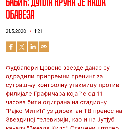
Бабић: Дупла круна је наша
обавеза
21.5.2020
1:21
Фудбалери Црвене звезде данас су
одрадили припремни тренинг за
сутрашњу контролну утакмицу против
филијале Графичара која ће од 11
часова бити одиграна на стадиону
"Рајко Митић" уз директан ТВ пренос на
Звездиној телевизији, као и на Јутјуб
каналу "Звезда Кидс". Стамени штопер