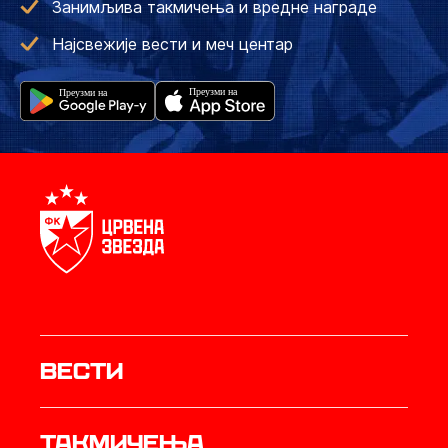
Занимљива такмичења и вредне награде
Најсвежије вести и меч центар
Вести
Такмичења