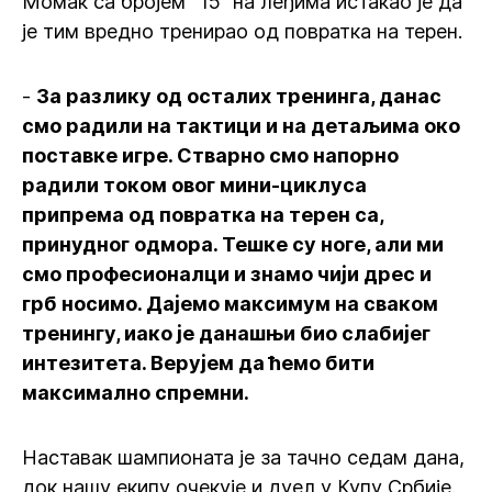
Момак са бројем “15” на леђима истакао је да
је тим вредно тренирао од повратка на терен.
-
За разлику од осталих тренинга, данас
смо радили на тактици и на детаљима око
поставке игре. Стварно смо напорно
радили током овог мини-циклуса
припрема од повратка на терен са,
принудног одмора. Тешке су ноге, али ми
смо професионалци и знамо чији дрес и
грб носимо. Дајемо максимум на сваком
тренингу, иако је данашњи био слабијег
интезитета. Верујем да ћемо бити
максимално спремни.
Наставак шампионата је за тачно седам дана,
док нашу екипу очекује и дуел у Купу Србије.