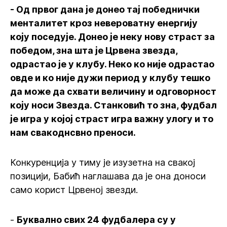
- Од првог дана је донео тај победнички
менталитет кроз невероватну енергију
коју поседује. Донео је неку нову страст за
победом, зна шта је Црвена звезда,
одрастао је у клубу. Неко ко није одрастао
овде и ко није дужи период у клубу тешко
да може да схвати величину и одговорност
коју носи Звезда. Станковић то зна, фудбал
је игра у којој страст игра важну улогу и то
нам свакоднсвно преноси.
Конкуренција у тиму је изузетна на свакој
позицији, Бабић наглашава да је она доноси
само корист Црвеној звезди.
-
Буквално свих 24 фудбалера су у