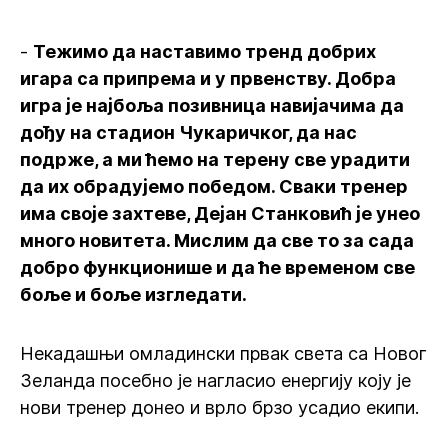
-
Тежимо да наставимо тренд добрих
игара са припрема и у првенству. Добра
игра је најбоља позивница навијачима да
дођу на стадион Чукаричког, да нас
подрже, а ми ћемо на терену све урадити
да их обрадујемо победом. Сваки тренер
има своје захтеве, Дејан Станковић је унео
много новитета. Мислим да све то за сада
добро функционише и да ће временом све
боље и боље изгледати.
Некадашњи омладински првак света са Новог
Зеланда посебно је нагласио енергију коју је
нови тренер донео и врло брзо усадио екипи.