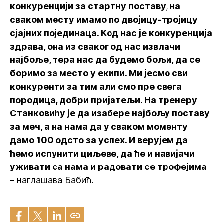
конкуренцији за стартну поставу, на
сваком месту имамо по двојицу-тројицу
сјајних појединаца. Код нас је конкуренција
здрава, она из сваког од нас извлачи
најбоље, тера нас да будемо бољи, да се
боримо за место у екипи. Ми јесмо сви
конкуренти за тим али смо пре свега
породица, добри пријатељи. На тренеру
Станковићу је да изабере најбољу поставу
за меч, а на нама да у сваком моменту
дамо 100 одсто за успех. И верујем да
ћемо испунити циљеве, да ће и навијачи
уживати са нама и радовати се трофејима
– наглашава Бабић.