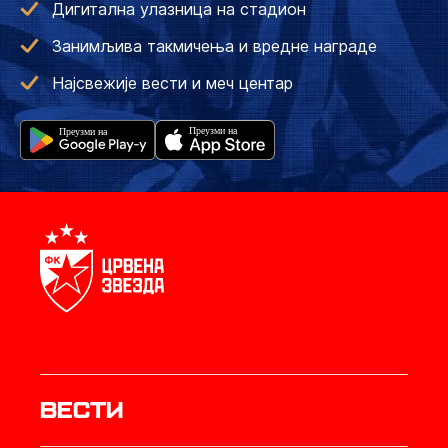
Дигитална улазница на стадион
Занимљива такмичења и вредне награде
Најсвежије вести и меч центар
Вести