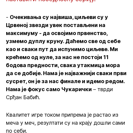
-
Очекивања су највиша, циљеви су у
Црвеној звезди увек постављени на
максимуму - да освојимо првенство,
узмемо дуплу круну. Даћемо све од себе
као и сваки пут да испунимо циљеве. Ми
крећемо од нуле, за нас не постоји 11
бодова предности, свака утакмица мора
да се добије. Нама је најважнији сваки први
сусрет, он је за нас финале и идемо редом.
Нама је фокус само Чукарички
– тврди
Срђан Бабић.
Квалитет игре током припрема је растао из
меча у меч, резултати су на крају дошли сами
по себи.