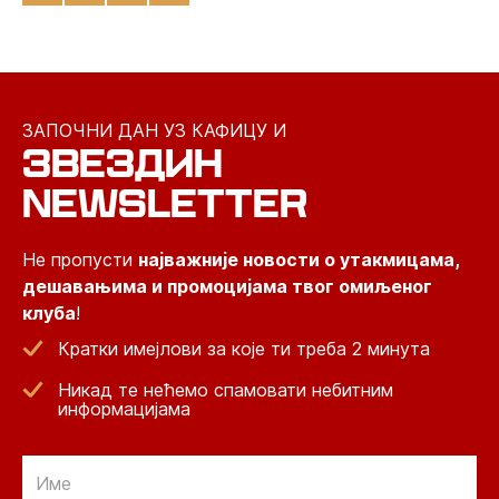
ЗАПОЧНИ ДАН УЗ КАФИЦУ И
ЗВЕЗДИН
NEWSLETTER
Не пропусти
најважније новости о утакмицама,
дешавањима и промоцијама твог омиљеног
клуба
!
Кратки имејлови за које ти треба 2 минута
Никад те нећемо спамовати небитним
информацијама
Email