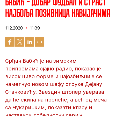
Бабић – Добар фудбал и страст
најбоља позивница навијачима
11.2.2020
11:39
Срђан Бабић је на зимским
припремама сјајно радио, показао је
висок ниво форме и најозбиљније се
наметнуо новом шефу струке Дејану
Станковићу. Звездин штопер уверава
да ће екипа на пролеће, а већ од меча
са Чукаричким, показати класу и
наставити победносну серију.