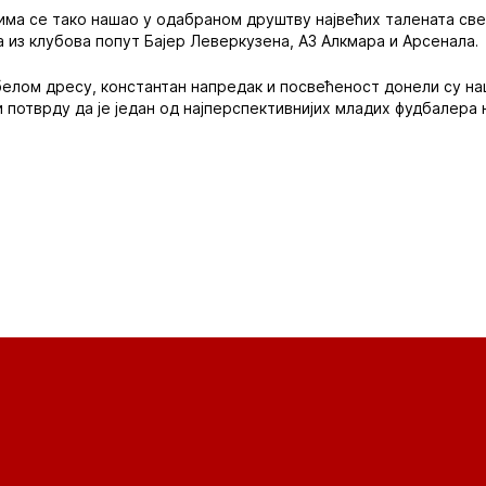
ма се тако нашао у одабраном друштву највећих талената све
 из клубова попут Бајер Леверкузена, АЗ Алкмара и Арсенала.
-белом дресу, константан напредак и посвећеност донели су н
потврду да је један од најперспективнијих младих фудбалера на