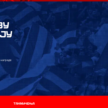
ВУ
ЈУ
 награде
Такмичења