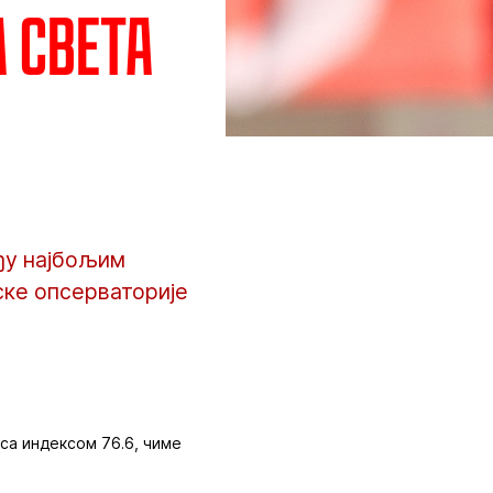
а света
ђу најбољим
ке опсерваторије
 са индексом 76.6, чиме