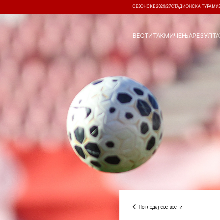
СЕЗОНСКЕ 2026/27
СТАДИОНСКА ТУРА
МУ
ВЕСТИ
ТАКМИЧЕЊА
РЕЗУЛТА
Погледај све вести