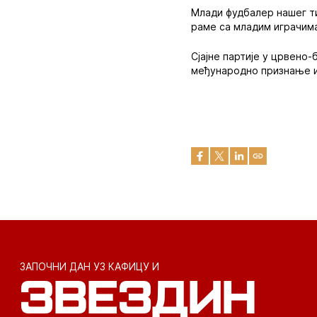
Млади фудбалер нашег ти
раме са младим играчима
Сјајне партије у црвено
међународно признање и 
ЗАПОЧНИ ДАН УЗ КАФИЦУ И
ЗВЕЗДИН