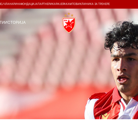
ЗЕЈ
ЧЛАНАРИНА
ФОНДАЦИЈА
ПАРТНЕРИ
КАРИЈЕРА
КАМПОВИ
КЛИНИКА ЗА ТРЕНЕРЕ
ТИ
ИСТОРИЈА
Т