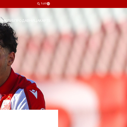
ЋИР
ИМ
КЛУБ
ПРОДАВНИЦА
КАРТЕ