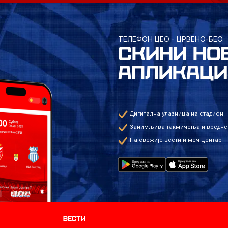
ТЕЛЕФОН ЦЕО - ЦРВЕНО-БЕО
СКИНИ НО
АПЛИКАЦИ
Дигитална улазница на стадион
Занимљива такмичења и вредне
Најсвежије вести и меч центар
Вести