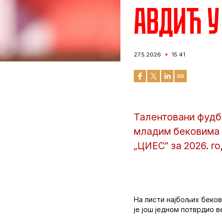
Авдић у
27.5.2026
15:41
Талентовани фудб
младим бековима 
„ЦИЕС” за 2026. го
На листи најбољих беков
је још једном потврдио в