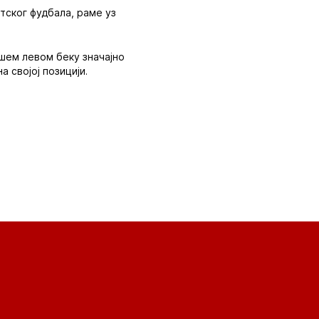
тског фудбала, раме уз
ашем левом беку значајно
 својој позицији.