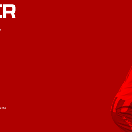
ER
и
ама