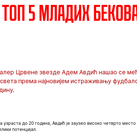
 топ 5 младих беков
алер Црвене звезде Адем Авдић нашао се ме
света према најновијем истраживању фудбалс
дину.
а узраста до 20 година, Авдић је заузео високо четврто место
елики потенцијал.