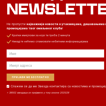
NEWSLETT
Не пропусти
најважније новости о утакмицама, дешавањима 
промоцијама твог омиљеног клуба
!
Кратки имејлови за које ти треба 2 минута
Никад те нећемо спамовати небитним информацијама
Email
Email
Слажем се да ме Звезда контактира са новостима и промоциј
⭐ 38502 звездаша се пријавило у току сезоне 2025/26