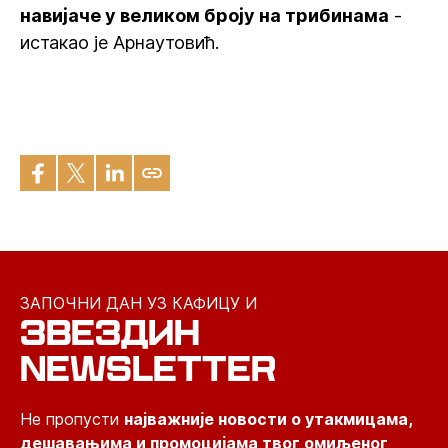
навијаче у великом броју на трибинама
-
истакао је Арнаутовић.
ЗАПОЧНИ ДАН УЗ КАФИЦУ И
ЗВЕЗДИН
NEWSLETTER
Не пропусти
најважније новости о утакмицама,
дешавањима и промоцијама твог омиљеног