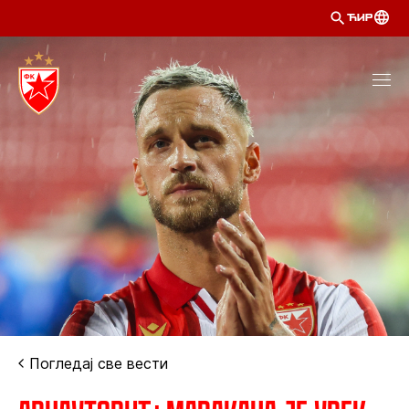
ЋИР
Погледај све вести