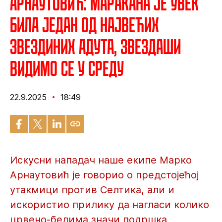
Арнаутовић: Маракана је увек
била један од највећих
Звездиних адута, звездаши
видимо се у среду
22.9.2025
18:49
Искусни нападач наше екипе Марко
Арнаутовић је говорио о предстојећој
утакмици против Селтика, али и
искористио прилику да нагласи колико
црвено-белима значи подршка