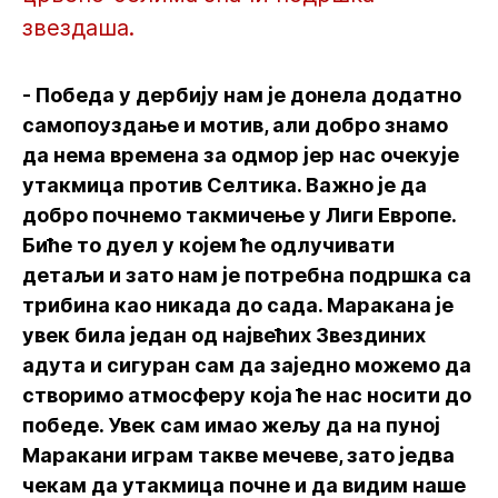
звездаша.
- Победа у дербију нам је донела додатно
самопоуздање и мотив, али добро знамо
да нема времена за одмор јер нас очекује
утакмица против Селтика. Важно је да
добро почнемо такмичење у Лиги Европе.
Биће то дуел у којем ће одлучивати
детаљи и зато нам је потребна подршка са
трибина као никада до сада. Маракана је
увек била један од највећих Звездиних
адута и сигуран сам да заједно можемо да
створимо атмосферу која ће нас носити до
победе. Увек сам имао жељу да на пуној
Маракани играм такве мечеве, зато једва
чекам да утакмица почне и да видим наше