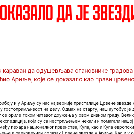
оказало да је Звезд
 караван да одушевљава становнике градова 
ећио Ариље, које се доказало као прави црвен
Прибоју и у Ариљу су нас најверније присталице Црвене звезде
ју гостопримљивост на делу. Одмах на старту, наш аутобус је 
су се ориле током читавог дружења у овом дивном граду. Велик
 експедиција, који су са нестрпљењем чекали и помагали нашој
међу пехара националног првенства, Купа, као и Купа европски
љење и овековечили долазак Црвене звезде у Ариље. Као и у 