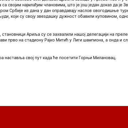
 са својим најмлађим члановима, што је још један доказ да је З
ром Србије из дана у дан оправдавају наслов овогодишње тур
људи, који су своју звездашку дужност обавили куповином, од
, становници Ариља су се захвалили нашој делегацији на пре
ави прво на стадиону Рајко Митић у Лиги шампиона, а онда и с
ра наставља свој пут када ће посетити Горњи Милановац.