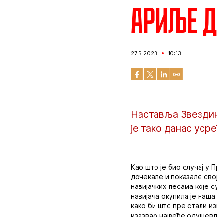
Ариље д
27.6.2023
10:13
Наставља Звездин
је тако данас уср
Као што је био случај у 
дочекале и показале сво
навијачких песама које 
навијача окупила је наша
како би што пре стали из
изазвао највеће одушев