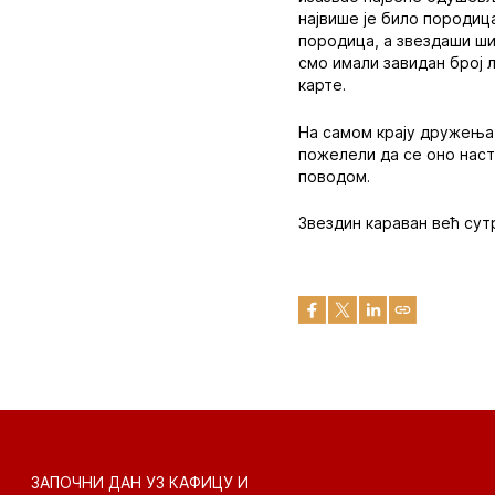
највише је било породица
породица, а звездаши ши
смо имали завидан број 
карте.
На самом крају дружења
пожелели да се оно наст
поводом.
Звездин караван већ сут
ЗАПОЧНИ ДАН УЗ КАФИЦУ И