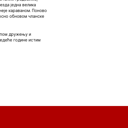
везда једна велика
неје караваном. Поново
носно обновом чланске
лепом дружењу и
ледеће године истим