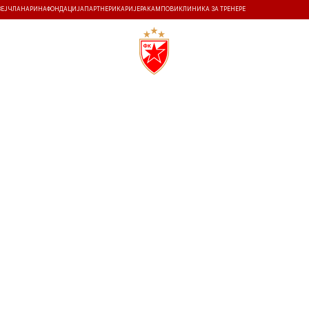
ЗЕЈ
ЧЛАНАРИНА
ФОНДАЦИЈА
ПАРТНЕРИ
КАРИЈЕРА
КАМПОВИ
КЛИНИКА ЗА ТРЕНЕРЕ
ТИ
ИСТОРИЈА
Т