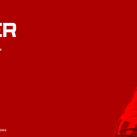
ER
и
ама