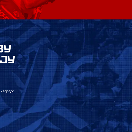
ВУ
ЈУ
 награде