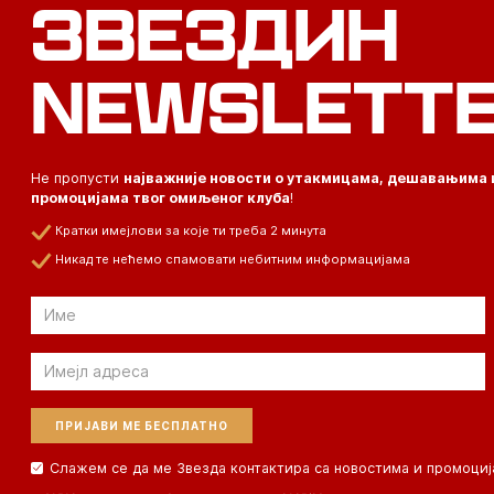
ЗВЕЗДИН
NEWSLETT
Не пропусти
најважније новости о утакмицама, дешавањима 
промоцијама твог омиљеног клуба
!
Кратки имејлови за које ти треба 2 минута
Никад те нећемо спамовати небитним информацијама
Email
Email
Слажем се да ме Звезда контактира са новостима и промоциј