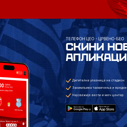
ТЕЛЕФОН ЦЕО - ЦРВЕНО-БЕО
СКИНИ НО
АПЛИКАЦИ
Дигитална улазница на стадион
Занимљива такмичења и вредне
Најсвежије вести и меч центар