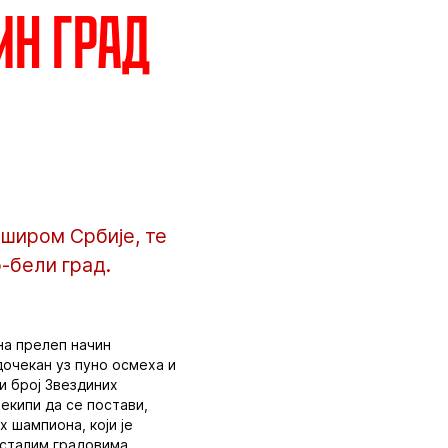
ин град
широм Србије, те
о-бели град.
 на прелеп начин
дочекан уз пуно осмеха и
и број Звездиних
 екипи да се постави,
х шампиона, који је
осталим градовима,