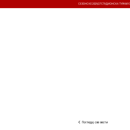
СЕЗОНСКЕ 2026/27
СТАДИОНСКА ТУРА
МУ
ВЕСТИ
ТАКМИЧЕЊА
РЕЗУЛТА
Погледај све вести