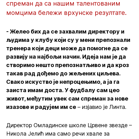
спреман да са нашим талентованим
момцима бележи врхунске резултате.
- Желео бих да се захвалим директору и
људима у клубу који су у мени препознали
тренера који деци може да помогне да се
развију на најбољи начин. Идеја нам је да
створимо нешто препознатљиво и да кроз
такав рад дођемо до жељених циљева.
Свако искуство је непроцењимо, а ја га
заиста имам доста. У фудбалу сам цео
живот, међутим увек сам спреман за нове
изазове и радујем им се
– изјавио је Линта.
Директор Омладинске школе Црвене звезде –
Никола Јелић има само речи хвале за