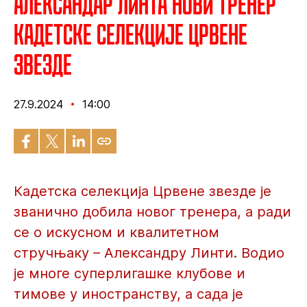
Александар Линта нови тренер
кадетске селекције Црвене
звезде
27.9.2024
14:00
Кадетска селекција Црвене звезде је
званично добила новог тренера, а ради
се о искусном и квалитетном
стручњаку – Александру Линти. Водио
је многе суперлигашке клубове и
тимове у иностранству, а сада је