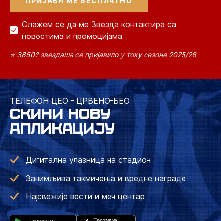
Слажем се да ме Звезда контактира са
новостима и промоцијама
⭐ 38502 звездаша се пријавило у току сезоне 2025/26
ТЕЛЕФОН ЦЕО - ЦРВЕНО-БЕО
СКИНИ НОВУ
АПЛИКАЦИЈУ
Дигитална улазница на стадион
Занимљива такмичења и вредне награде
Најсвежије вести и меч центар