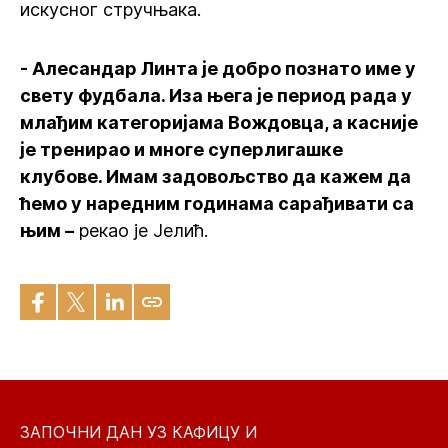
искусног стручњака.
- Алесандар Линта је добро познато име у
свету фудбала. Иза њега је период рада у
млађим категоријама Вождовца, а касније
је тренирао и многе суперлигашке
клубове. Имам задовољство да кажем да
ћемо у наредним годинама сарађивати са
њим –
рекао је Јелић.
ЗАПОЧНИ ДАН УЗ КАФИЦУ И