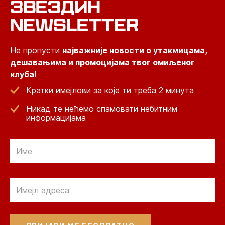
ЗВЕЗДИН
NEWSLETTER
Не пропусти
најважније новости о утакмицама,
дешавањима и промоцијама твог омиљеног
клуба
!
Кратки имејлови за које ти треба 2 минута
Никад те нећемо спамовати небитним
информацијама
Email
Email