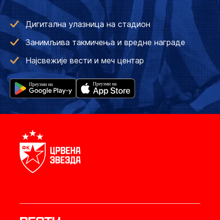
Дигитална улазница на стадион
Занимљива такмичења и вредне награде
Најсвежије вести и меч центар