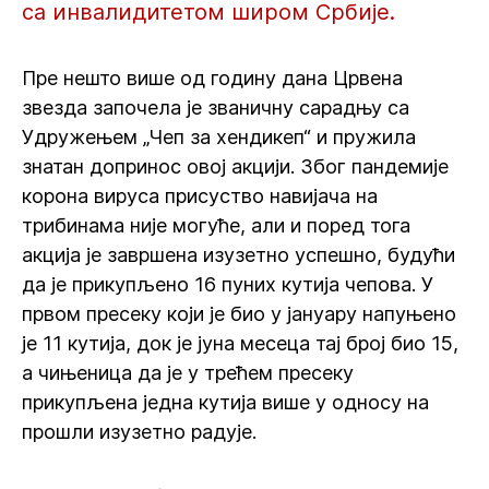
са инвалидитетом широм Србије.
Пре нешто више од годину дана Црвена
звезда започела је званичну сарадњу са
Удружењем „Чеп за хендикеп“ и пружила
знатан допринос овој акцији. Због пандемије
корона вируса присуство навијача на
трибинама није могуће, али и поред тога
акција је завршена изузетно успешно, будући
да је прикупљено 16 пуних кутија чепова. У
првом пресеку који је био у јануару напуњено
је 11 кутија, док је јуна месеца тај број био 15,
а чињеница да је у трећем пресеку
прикупљена једна кутија више у односу на
прошли изузетно радује.