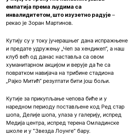
емпатија према људима са
инвалидитетом, што изузетно радује
–
рекао је Зоран Мартинов.
Кутију су у току јучерашњег дана испражњене
и предате удружењу „Чеп за хендикеп“, а наш
клуб већ од данас наставља са овом
хуманитарном акцијом и верује да ће са
повратком навијача на трибине стадиона
„Рајко Митић“ резултати бити још бољи.
Кутије за прикупљање чепова биће и у
наредном периоду постављене код Ред стар
шопа, Делије шопа, улаза у галерију, испред
Медија центра, испред терена Омладинске
школе и у "Звезда Лоунге" бару.