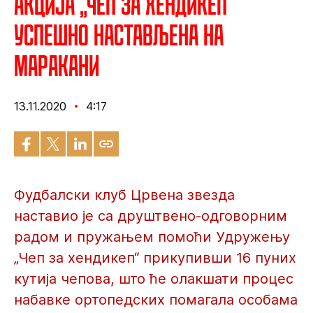
Акција „Чеп за хендикеп“
успешно настављена на
Маракани
13.11.2020
4:17
Фудбалски клуб Црвена звезда
наставио је са друштвено-одговорним
радом и пружањем помоћи Удружењу
„Чеп за хендикеп“ прикупивши 16 пуних
кутија чепова, што ће олакшати процес
набавке ортопедских помагала особама