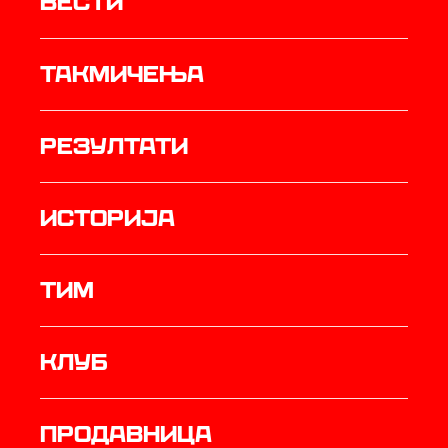
Вести
Такмичења
резултати
историја
ТИМ
Клуб
продавница