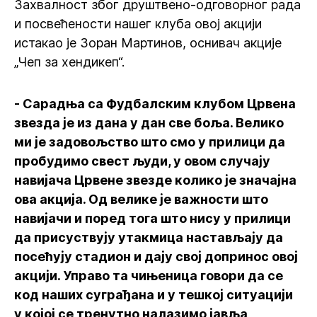
Захвалност због друштвено-одговорног рада
и посвећености нашег клуба овој акцији
истакао је Зоран Мартинов, оснивач акције
„Чеп за хендикеп“.
- Сарадња са Фудбалским клубом Црвена
звезда је из дана у дан све боља. Велико
ми је задовољство што смо у прилици да
пробудимо свест људи, у овом случају
навијача Црвене звезде колико је значајна
ова акција. Од велике је важности што
навијачи и поред тога што нису у прилици
да присуствују утакмица настављају да
посећују стадион и дају свој допринос овој
акцији. Управо та чињеница говори да се
код наших суграђана и у тешкој ситуацији
у којој се тренутно налазимо јавља