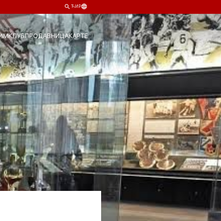
ЋИР
ИМ
КЛУБ
ПРОДАВНИЦА
КАРТЕ