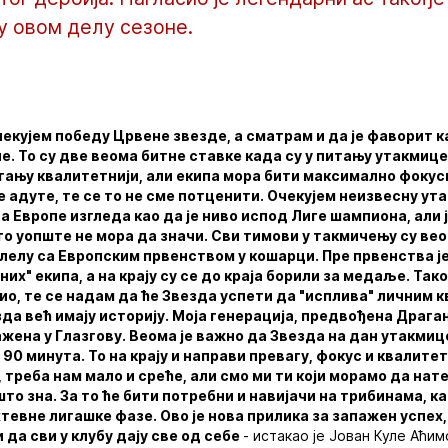
у овом делу сезоне.
екујем победу Црвене звезде, а сматрам и да је фаворит к
е. То су две веома битне ставке када су у питању утакмице
тању квалитетнији, али екипа мора бити максимално фокус
е адуте, те се то не сме потценити. Очекујем неизвесну ута
а Европе изгледа као да је ниво испод Лиге шампиона, али ј
о уопште не мора да значи. Сви тимови у такмичењу су ве
лелу са Европским првенством у кошарци. Пре првенства је
х" екипа, а на крају су се до краја борили за медаље. Тако
ио, те се надам да ће Звезда успети да "исплива" личним 
зда већ имају историју. Моја генерација, предвођена Драга
ажена у Глазгову. Веома је важно да Звезда на дан утакмиц
90 минута. То на крају и направи превагу, фокус и квалите
 треба нам мало и среће, али смо ми ти који морамо да нат
што зна. За то ће бити потребни и навијачи на трибинама, к
тевне лигашке фазе. Ово је нова прилика за запажен успех, 
 да сви у клубу дају све од себе
- истакао је Јован Куле Аћим