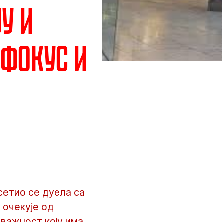
у и
 фокус и
сетио се дуела са
 очекује од
 важност коју има