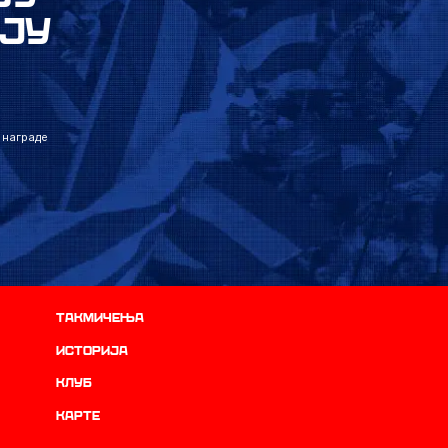
ЈУ
 награде
Такмичења
историја
Клуб
Карте