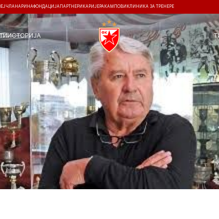
ЗЕЈ
ЧЛАНАРИНА
ФОНДАЦИЈА
ПАРТНЕРИ
КАРИЈЕРА
КАМПОВИ
КЛИНИКА ЗА ТРЕНЕРЕ
ТИ
ИСТОРИЈА
Т