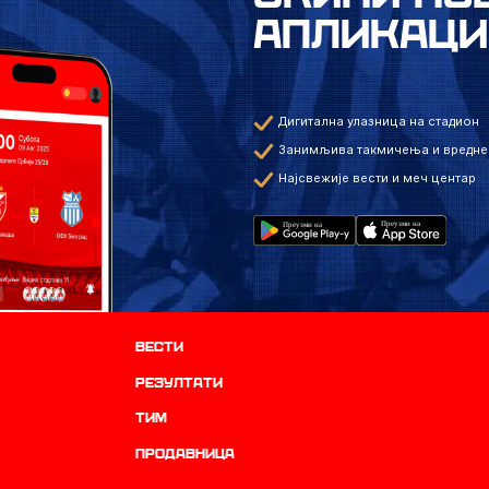
АПЛИКАЦИ
Дигитална улазница на стадион
Занимљива такмичења и вредне
Најсвежије вести и меч центар
Вести
резултати
ТИМ
продавница