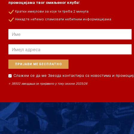
промоцијама твог омиљеног клуба
!
Кратки имејлови за које ти треба 2 минута
Никад те нећемо спамовати небитним информацијама
Email
Email
Слажем се да ме Звезда контактира са новостима и промоциј
⭐ 38502 звездаша се пријавило у току сезоне 2025/26