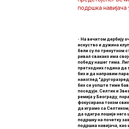
подршка навијача 
-
На вечитом дербију оч
искуство и дужина клуп
бели су по тренутном с
ривал свакако има свој
победу нашег тима. Лиг
претходних година да т
бих и да направим пара
наизглед "другоразредни
бих се уопште тиме бав
поседује. Селтик и Зве
ремија у Београду, пор
фокусирана током свих 
да играмо са Селтиком,
да одигра лошије него 
подршку на почетку зах
подршка навијача, као и