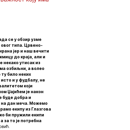
ада се у обзир узме
 овог типа. Црвено-
ирана јер и наш вечити
кмицу до краја, али и
е некако утисак из
ома озбиљни, а волео
 ту било неких
 исто и у фудбалу, не
квалитетом који
ном Џајићем је након
е буде добра и
т на дан меча. Можемо
ерамо екипу из Глазгова
ако би пружили екипи
а за то је потребна
овић.