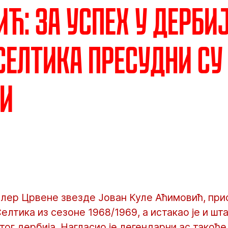
ћ: За успех у дербиј
Селтика пресудни су
чи
лер Црвене звезде Јован Куле Аћимовић, при
елтика из сезоне 1968/1969, а истакао је и шта
тог дербија. Нагласио је легендарни ас такође