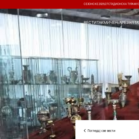
СЕЗОНСКЕ 2026/27
СТАДИОНСКА ТУРА
МУ
ВЕСТИ
ТАКМИЧЕЊА
РЕЗУЛТА
Погледај све вести