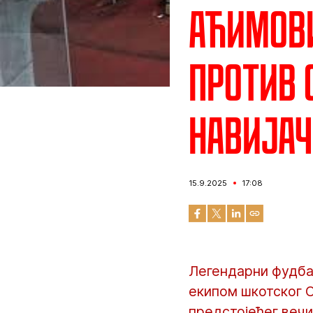
Аћимови
против 
навија
15.9.2025
17:08
Легендарни фудба
екипом шкотског С
предстојећег вечи