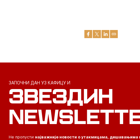
ЗАПОЧНИ ДАН УЗ КАФИЦУ И
ЗВЕЗДИН
NEWSLETT
Не пропусти
најважније новости о утакмицама, дешавањима 