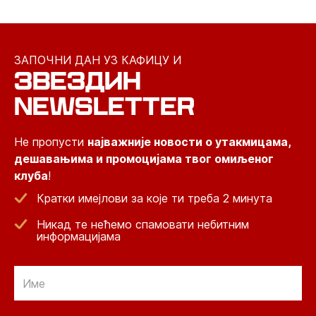
ЗАПОЧНИ ДАН УЗ КАФИЦУ И
ЗВЕЗДИН
NEWSLETTER
Не пропусти
најважније новости о утакмицама,
дешавањима и промоцијама твог омиљеног
клуба
!
Кратки имејлови за које ти треба 2 минута
Никад те нећемо спамовати небитним
информацијама
Email