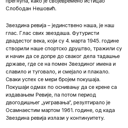
прегнућа, како је својевремено истицао
Слободан Нешовић.
Звездина ревија – јединствено наша, је наш
глас. Глас свих звездаша. Футуристи
двадестог века, који су 4. марта 1945. године
створили наше спортско друштво, тражили су
и начин да се допре до сваког дела тадашње
државе, где се на помен Звездиног имена и
славило и туговало, и смејало и плакало.
Сваки успех се мери бројем покушаја.
Покушаји одмах по оснивању да се крене са
издавањем Ревије, па потом период
двогодишњег „уигравања“, резултирало је
Осамнаестим мартом 1961. године, од када
Звездина ревија излази у континуитету.