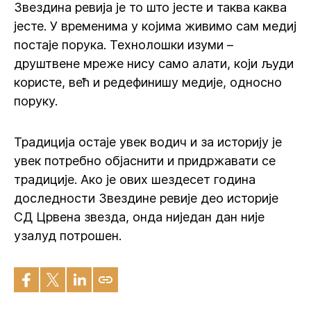
Звездина ревија је то што јесте и таква каква
јесте. У временима у којима живимо сам медиј
постаје порука. Технолошки изуми –
друштвене мреже нису само алати, који људи
користе, већ и редефинишу медије, односно
поруку.
Традиција остаје увек водич и за историју је
увек потребно објаснити и придржавати се
традиције. Ако је ових шездесет година
доследности Звездине ревије део историје
СД Црвена звезда, онда ниједан дан није
узалуд потрошен.