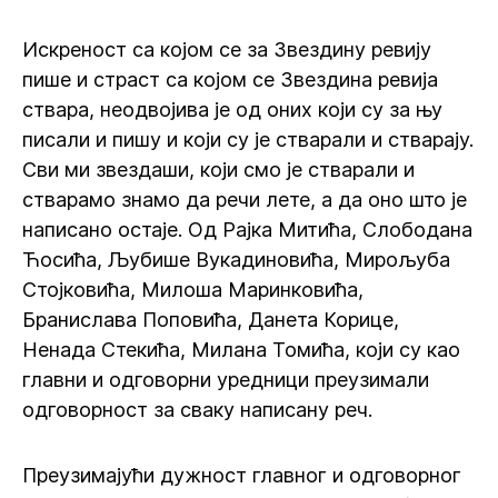
Искреност са којом се за Звездину ревију
пише и страст са којом се Звездина ревија
ствара, неодвојива је од оних који су за њу
писали и пишу и који су је стварали и стварају.
Сви ми звездаши, који смо је стварали и
стварамо знамо да речи лете, а да оно што је
написано остаје. Од Рајка Митића, Слободана
Ћосића, Љубише Вукадиновића, Мирољуба
Стојковића, Милоша Маринковића,
Бранислава Поповића, Данета Корице,
Ненада Стекића, Милана Томића, који су као
главни и одговорни уредници преузимали
одговорност за сваку написану реч.
Преузимајући дужност главног и одговорног