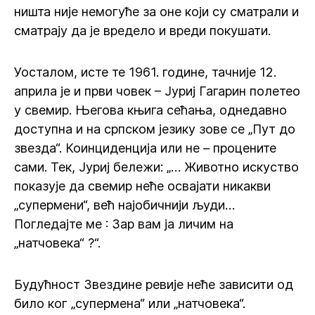
ништа није немогуће за оне који су сматрали и
сматрају да је вредело и вреди покушати.
Уосталом, исте те 1961. године, тачније 12.
априла је и први човек – Јуриј Гагарин полетео
у свемир. Његова књига сећања, однедавно
доступна и на српском језику зове се „Пут до
звезда“. Коинциденција или не – процените
сами. Тек, Јуриј бележи: „… Животно искуство
показује да свемир неће освајати никакви
„супермени“, већ најобичнији људи…
Погледајте ме : Зар вам ја личим на
„натчовека“ ?“.
Будућност Звездине ревије неће зависити од
било ког „супермена“ или „натчовека“.