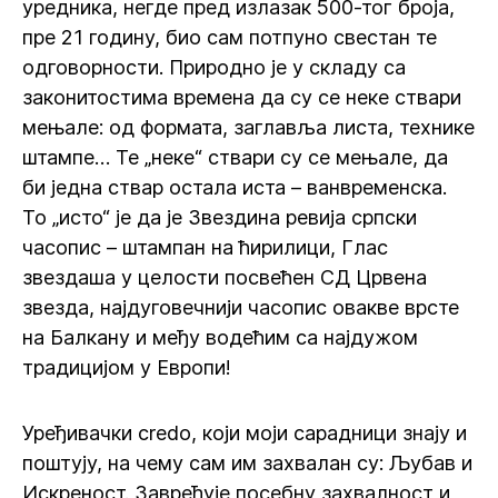
уредника, негде пред излазак 500-тог броја,
пре 21 годину, био сам потпуно свестан те
одговорности. Природно је у складу са
законитостима времена да су се неке ствари
мењале: од формата, заглавља листа, технике
штампе… Те „неке“ ствари су се мењале, да
би једна ствар остала иста – ванвременска.
То „исто“ је да је Звездина ревија српски
часопис – штампан на ћирилици, Глас
звездаша у целости посвећен СД Црвена
звезда, најдуговечнији часопис овакве врсте
на Балкану и међу водећим са најдужом
традицијом у Европи!
Уређивачки credo, који моји сарадници знају и
поштују, на чему сам им захвалан су: Љубав и
Искреност. Завређује посебну захвалност и