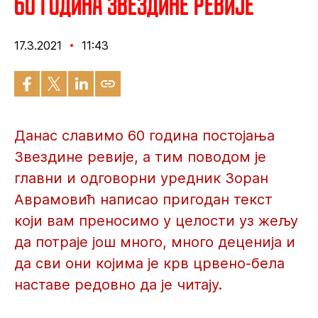
60 година Звездине ревије
17.3.2021
11:43
Данас славимо 60 година постојања
Звездине ревије, а тим поводом је
главни и одговорни уредник Зоран
Аврамовић написао пригодан текст
који вам преносимо у целости уз жељу
да потраје још много, много деценија и
да сви они којима је крв црвено-бела
наставе редовно да је читају.