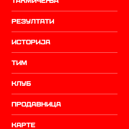
Такмичења
резултати
историја
ТИМ
Клуб
продавница
Карте