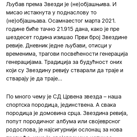
Љубав према Звезди је (не)објашњива. И
мисао истакнута у поднаслову то
(не)објашњава. Осамнаестог марта 2021.
године биће тачно 21.915 дана, како је пре
шездесет година изишао Први број Звездине
ревије. Дневник једне љубави, отисци у
временима, трагови посвећености генерација
генерацијама. Традиција за будућност оних
који су Звездину ревију стварали да траје и
стварају је да траје…
По много чему је СД Црвена звезда – наша
спортска породица, јединствена. А свака
породица је домовина срца. Звездина ревија,
попут породичног албума или својеврсног
родослова, је најсигурнији ослонац за нова