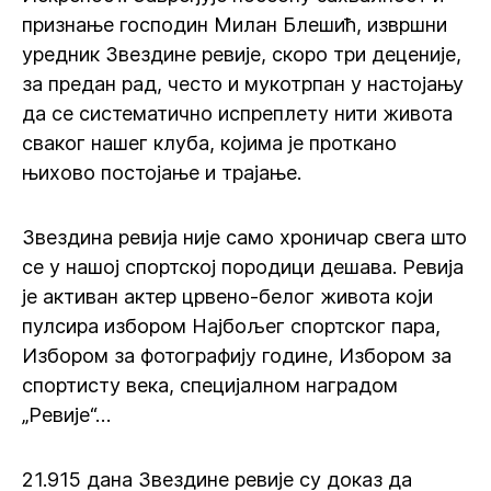
признање господин Милан Блешић, извршни
уредник Звездине ревије, скоро три деценије,
за предан рад, често и мукотрпан у настојању
да се систематично испреплету нити живота
сваког нашег клуба, којима је проткано
њихово постојање и трајање.
Звездина ревија није само хроничар свега што
се у нашој спортској породици дешава. Ревија
је активан актер црвено-белог живота који
пулсира избором Најбољег спортског пара,
Избором за фотографију године, Избором за
спортисту века, специјалном наградом
„Ревије“…
21.915 дана Звездине ревије су доказ да