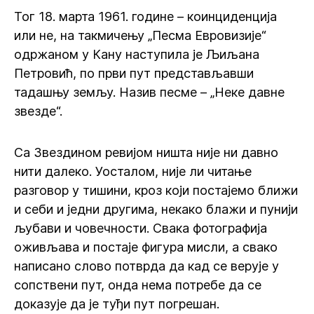
Тог 18. марта 1961. године – коинциденција
или не, на такмичењу „Песма Евровизије“
одржаном у Кану наступила је Љиљана
Петровић, по први пут представљавши
тадашњу земљу. Назив песме – „Неке давне
звезде“.
Са Звездином ревијом ништа није ни давно
нити далеко. Уосталом, није ли читање
разговор у тишини, кроз који постајемо ближи
и себи и једни другима, некако блажи и пунији
љубави и човечности. Свака фотографија
оживљава и постаје фигура мисли, а свако
написано слово потврда да кад се верује у
сопствени пут, онда нема потребе да се
доказује да је туђи пут погрешан.