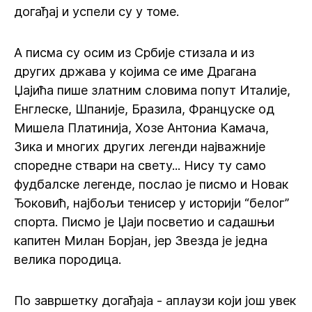
догађај и успели су у томе.
А писма су осим из Србије стизала и из
других држава у којима се име Драгана
Џајића пише златним словима попут Италије,
Енглеске, Шпаније, Бразила, Француске од
Мишела Платинија, Хозе Антониа Камача,
Зика и многих других легенди најважније
споредне ствари на свету... Нису ту само
фудбалске легенде, послао је писмо и Новак
Ђоковић, најбољи тенисер у историји “белог”
спорта. Писмо је Џаји посветио и садашњи
капитен Милан Борјан, јер Звезда је једна
велика породица.
По завршетку догађаја - аплаузи који још увек