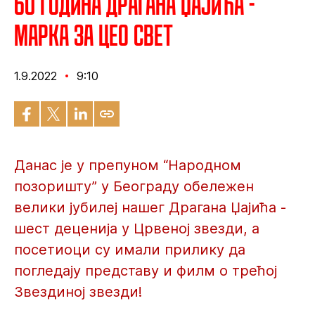
60 година Драгана Џајића -
Марка за цео свет
1.9.2022
9:10
Данас је у препуном “Народном
позоришту” у Београду обележен
велики јубилеј нашег Драгана Џајића -
шест деценија у Црвеној звезди, а
посетиоци су имали прилику да
погледају представу и филм о трећој
Звездиној звезди!