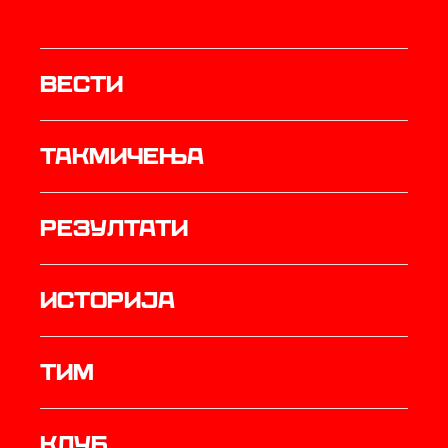
Вести
Такмичења
резултати
историја
ТИМ
Клуб