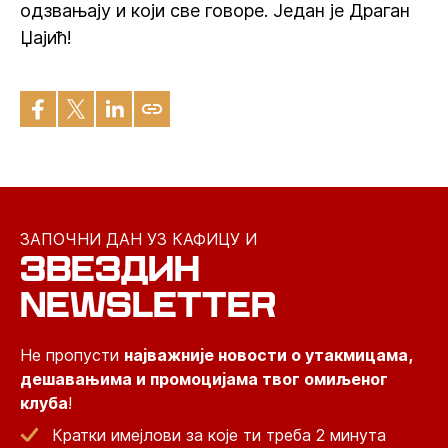
одзвањају и који све говоре. Један је Драган
Џајић!
ЗАПОЧНИ ДАН УЗ КАФИЦУ И
ЗВЕЗДИН
NEWSLETTER
Не пропусти
најважније новости о утакмицама,
дешавањима и промоцијама твог омиљеног
клуба
!
Кратки имејлови за које ти треба 2 минута