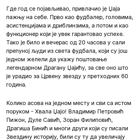
Где год се појављивао, привлачио је Џаја
пажњу на себе. Прво као фудбалер, головима,
асистенцијама и дриблинзима, а потом и као
функционер који је увек гарантовао успехе.
Тако је било и вечерас од 20 часова у сали
препуној људи из света фудбала, који су још
једном желели да укажу поштовање
легендарном Драгану Џајићу, за све оно што
је урадио за Црвену звезду у претходних 60
година.
Колико асова на једном месту и сви са истом
поруком - Хвала Џајо! Владимир Петровић
Пижон, Дуле Савић, Зоран Филиповић,
Драгиша Бинић и многи други који су писали
Звездину историју, били су ту да увеличају