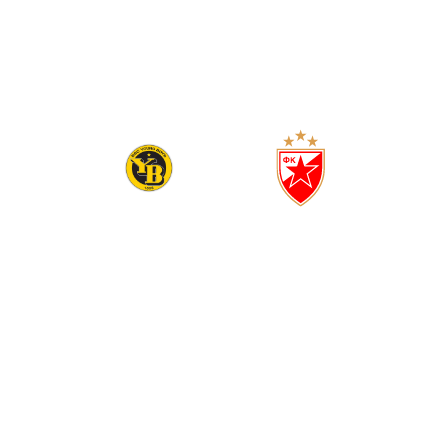
0
1
(
0
0
)
ЈАНГ БОЈС
ЦРВЕНА ЗВЕЗДА