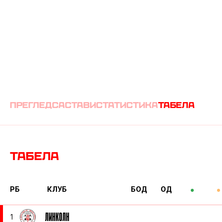
преглед
састави
статистика
табела
Табела
РБ
КЛУБ
БОД
ОД
ЛИНКОЛН
1