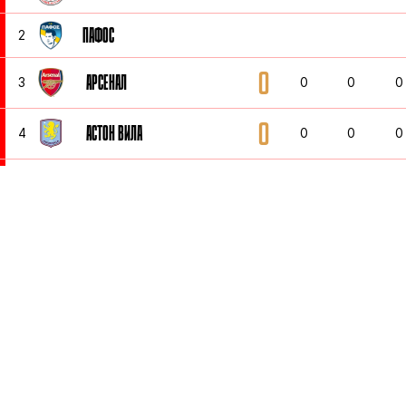
ПАФОС
2
0
АРСЕНАЛ
3
0
0
0
0
АСТОН ВИЛА
4
0
0
0
0
АТЛЕТИКО МАДРИД
5
0
0
0
0
БАРСЕЛОНА
6
0
0
0
0
БАЈЕРН МИНХЕН
7
0
0
0
0
Б. ДОРТМУНД
8
0
0
0
16
ЛЕВЕРКУЗЕН
9
8
5
1