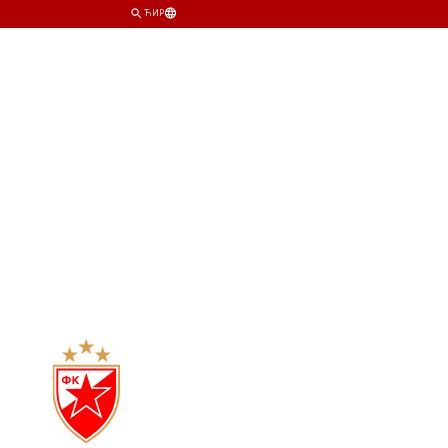
ЋИР
ИМ
КЛУБ
ПРОДАВНИЦА
КАРТЕ