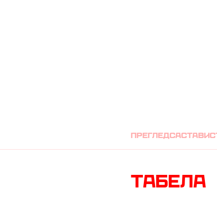
ТСЦ
преглед
састави
с
Табела