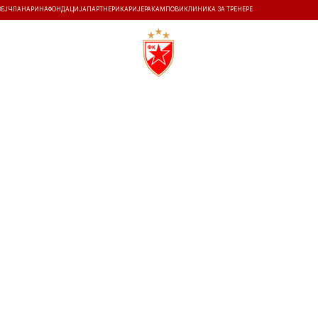
ЗЕЈ
ЧЛАНАРИНА
ФОНДАЦИЈА
ПАРТНЕРИ
КАРИЈЕРА
КАМПОВИ
КЛИНИКА ЗА ТРЕНЕРЕ
ТИ
ИСТОРИЈА
Т
15.12.2025
19:30
ТСЦ АРЕНА
0
0