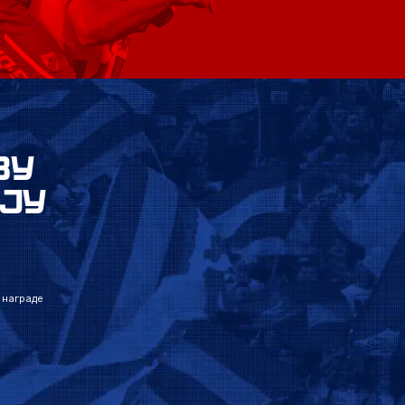
ВУ
ЈУ
 награде