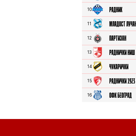
РАДНИК
10
МЛАДОСТ ЛУЧА
11
ПАРТИЗАН
12
РАДНИЧКИ НИШ
13
ЧУКАРИЧКИ
14
РАДНИЧКИ 1923
15
ОФК БЕОГРАД
16