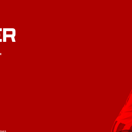
ER
и
ама