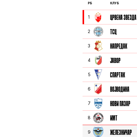
РБ
КЛУБ
ЦРВЕНА ЗВЕЗДА
1
ТСЦ
2
НАПРЕДАК
3
ЈАВОР
4
СПАРТАК
5
ВОЈВОДИНА
6
НОВИ ПАЗАР
7
ИМТ
8
ЖЕЛЕЗНИЧАР
9