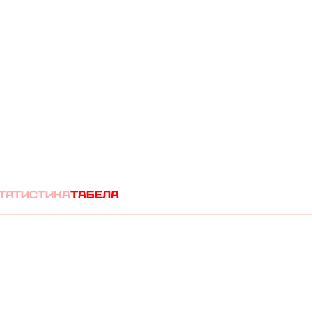
(
0
0
)
татистика
табела