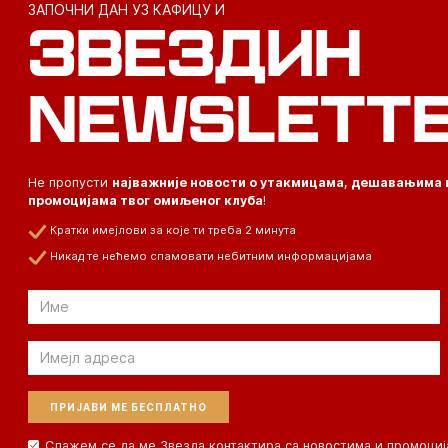
ЗАПОЧНИ ДАН УЗ КАФИЦУ И
ЗВЕЗДИН
NEWSLETT
Не пропусти
најважније новости о утакмицама, дешавањима 
промоцијама твог омиљеног клуба
!
Кратки имејлови за које ти треба 2 минута
Никад те нећемо спамовати небитним информацијама
Email
Email
Слажем се да ме Звезда контактира са новостима и промоциј