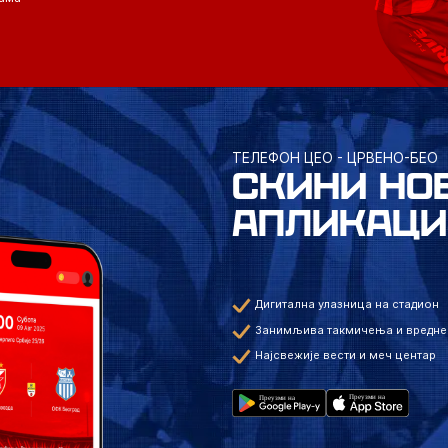
ТЕЛЕФОН ЦЕО - ЦРВЕНО-БЕО
СКИНИ НО
АПЛИКАЦИ
Дигитална улазница на стадион
Занимљива такмичења и вредне
Најсвежије вести и меч центар