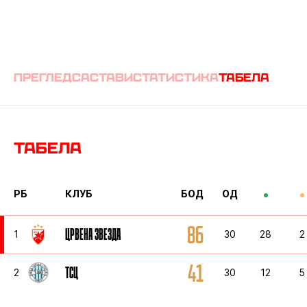
преглед
састави
статистика
табела
Табела
РБ
КЛУБ
БОД
ОД
86
ЦРВЕНА ЗВЕЗДА
1
30
28
2
41
ТСЦ
2
30
12
5