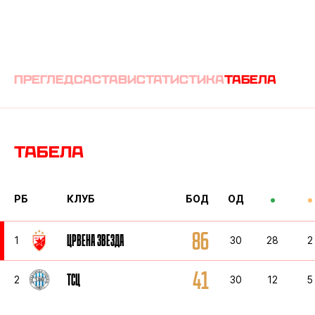
преглед
састави
статистика
табела
Табела
РБ
КЛУБ
БОД
ОД
86
ЦРВЕНА ЗВЕЗДА
1
30
28
2
41
ТСЦ
2
30
12
5