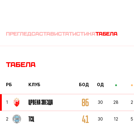
преглед
састави
статистика
табела
Табела
РБ
КЛУБ
БОД
ОД
86
ЦРВЕНА ЗВЕЗДА
1
30
28
2
41
ТСЦ
2
30
12
5