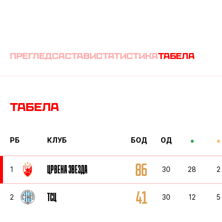
преглед
састави
статистика
табела
Табела
РБ
КЛУБ
БОД
ОД
86
ЦРВЕНА ЗВЕЗДА
1
30
28
2
41
ТСЦ
2
30
12
5