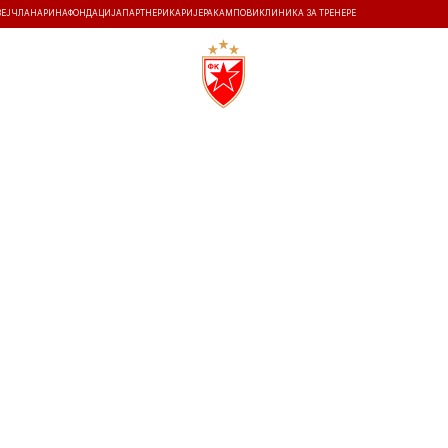
ЗЕЈ
ЧЛАНАРИНА
ФОНДАЦИЈА
ПАРТНЕРИ
КАРИЈЕРА
КАМПОВИ
КЛИНИКА ЗА ТРЕНЕРЕ
ТИ
ИСТОРИЈА
Т
30.11.2024
17:00
СРЦ МР РАДОШ МИЛОВАНОВИЋ
0
2