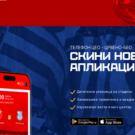
ТЕЛЕФОН ЦЕО - ЦРВЕНО-БЕО
СКИНИ НО
АПЛИКАЦИ
Дигитална улазница на стадион
Занимљива такмичења и вредне
Најсвежије вести и меч центар