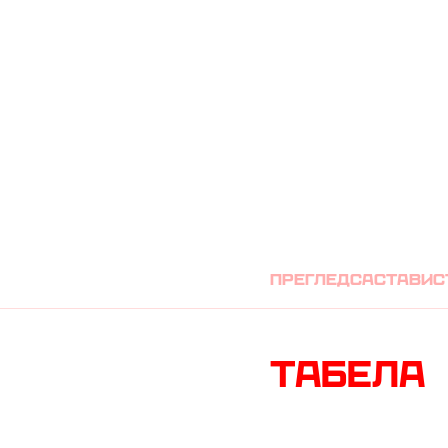
МЛАДОСТ ЛУЧА
преглед
састави
с
Табела