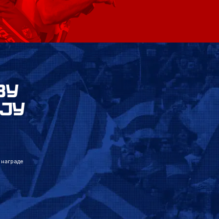
ВУ
ЈУ
 награде