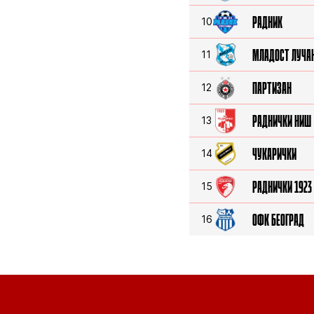
РАДНИК
10
МЛАДОСТ ЛУЧА
11
ПАРТИЗАН
12
РАДНИЧКИ НИШ
13
ЧУКАРИЧКИ
14
РАДНИЧКИ 1923
15
ОФК БЕОГРАД
16