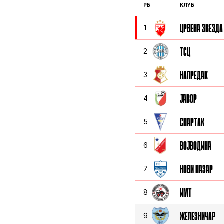
РБ
КЛУБ
ЦРВЕНА ЗВЕЗДА
1
ТСЦ
2
НАПРЕДАК
3
ЈАВОР
4
СПАРТАК
5
ВОЈВОДИНА
6
НОВИ ПАЗАР
7
ИМТ
8
ЖЕЛЕЗНИЧАР
9