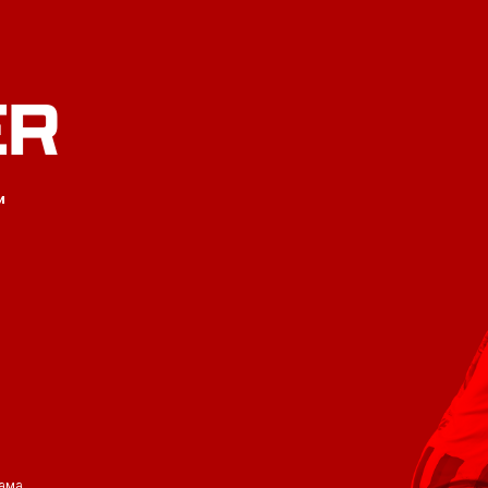
ER
и
ама