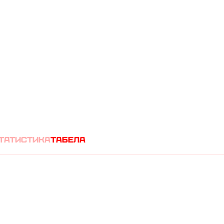
(
0
1
)
НИ
татистика
табела