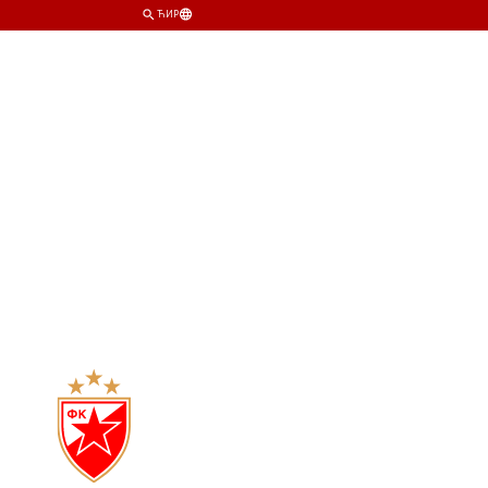
ЋИР
ИМ
КЛУБ
ПРОДАВНИЦА
КАРТЕ