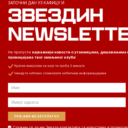
ЗАПОЧНИ ДАН УЗ КАФИЦУ И
ЗВЕЗДИН
NEWSLETT
Не пропусти
најважније новости о утакмицама, дешавањима 
промоцијама твог омиљеног клуба
!
Кратки имејлови за које ти треба 2 минута
Никад те нећемо спамовати небитним информацијама
Email
Email
Слажем се да ме Звезда контактира са новостима и промоциј