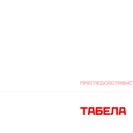
ЦРВЕНА ЗВЕЗД
преглед
састави
с
Табела