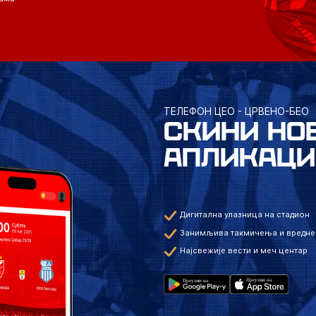
ТЕЛЕФОН ЦЕО - ЦРВЕНО-БЕО
СКИНИ НО
АПЛИКАЦИ
Дигитална улазница на стадион
Занимљива такмичења и вредне
Најсвежије вести и меч центар