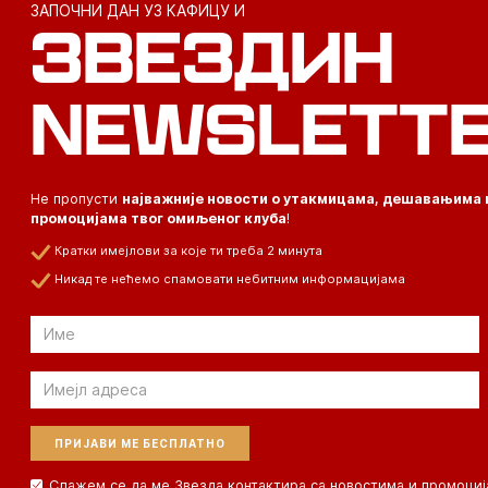
ЗАПОЧНИ ДАН УЗ КАФИЦУ И
ЗВЕЗДИН
NEWSLETT
Не пропусти
најважније новости о утакмицама, дешавањима 
промоцијама твог омиљеног клуба
!
Кратки имејлови за које ти треба 2 минута
Никад те нећемо спамовати небитним информацијама
Email
Email
Слажем се да ме Звезда контактира са новостима и промоциј