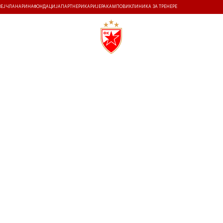
ЗЕЈ
ЧЛАНАРИНА
ФОНДАЦИЈА
ПАРТНЕРИ
КАРИЈЕРА
КАМПОВИ
КЛИНИКА ЗА ТРЕНЕРЕ
ТИ
ИСТОРИЈА
Т
21.3.2026
16:00
СТАДИОН РАЈКО МИТИЋ
2
0