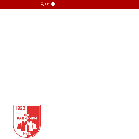
ЋИР
ИМ
КЛУБ
ПРОДАВНИЦА
КАРТЕ