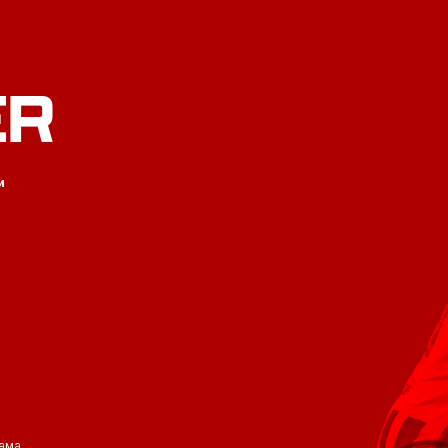
ER
и
ама