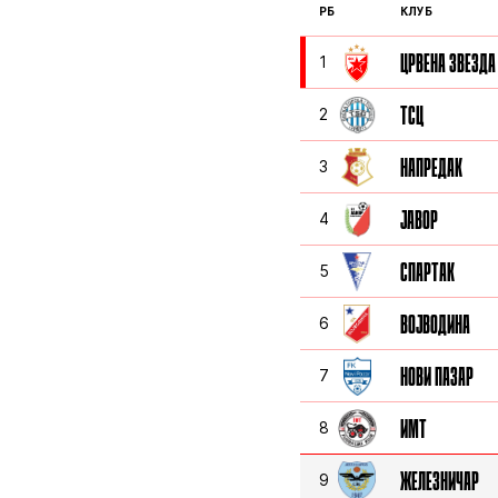
РБ
КЛУБ
ЦРВЕНА ЗВЕЗДА
1
ТСЦ
2
НАПРЕДАК
3
ЈАВОР
4
СПАРТАК
5
ВОЈВОДИНА
6
НОВИ ПАЗАР
7
ИМТ
8
ЖЕЛЕЗНИЧАР
9