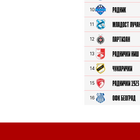
РАДНИК
10
МЛАДОСТ ЛУЧА
11
ПАРТИЗАН
12
РАДНИЧКИ НИШ
13
ЧУКАРИЧКИ
14
РАДНИЧКИ 1923
15
ОФК БЕОГРАД
16