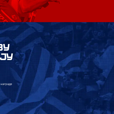
ВУ
ЈУ
 награде