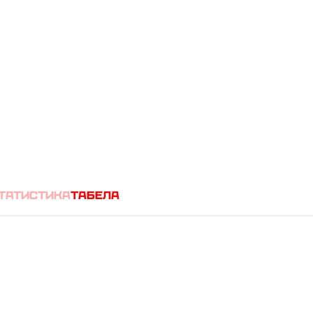
(
1
0
)
А
татистика
табела