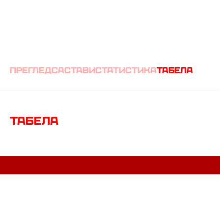
преглед
састави
статистика
табела
Табела
ЗАПОЧНИ ДАН УЗ КАФИЦУ И
ЗВЕЗДИН
NEWSLETTER