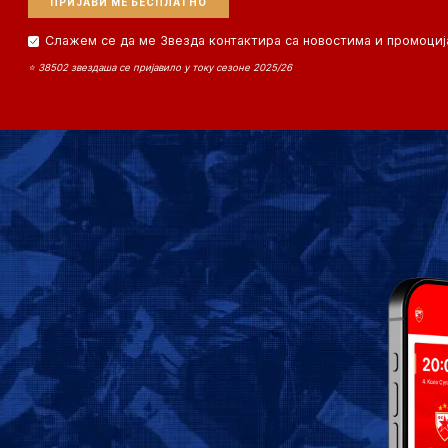
Слажем се да ме Звезда контактира са новостима и промоциј
⭐ 38502 звездаша се пријавило у току сезоне 2025/26