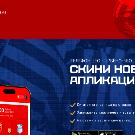
ама
ТЕЛЕФОН ЦЕО - ЦРВЕНО-БЕО
СКИНИ НО
АПЛИКАЦИ
Дигитална улазница на стадион
Занимљива такмичења и вредне
Најсвежије вести и меч центар