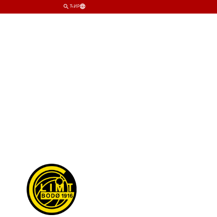
ЋИР
ИМ
КЛУБ
ПРОДАВНИЦА
КАРТЕ