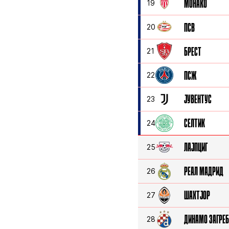
МОНАКО
19
ПСВ
20
БРЕСТ
21
ПСЖ
22
ЈУВЕНТУС
23
СЕЛТИК
24
ЛАЈПЦИГ
25
РЕАЛ МАДРИД
26
ШАХТЈОР
27
ДИНАМО ЗАГРЕ
28