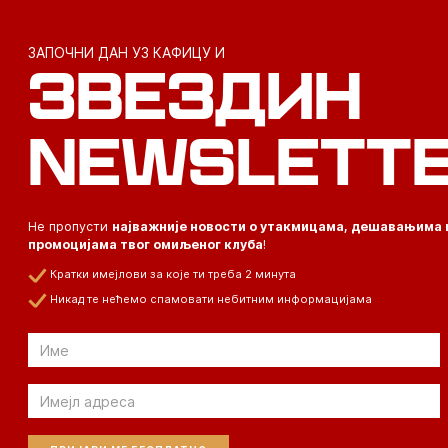
ЗАПОЧНИ ДАН УЗ КАФИЦУ И
ЗВЕЗДИН
NEWSLETT
Не пропусти
најважније новости о утакмицама, дешавањима 
промоцијама твог омиљеног клуба
!
Кратки имејлови за које ти треба 2 минута
Никад те нећемо спамовати небитним информацијама
Email
Email