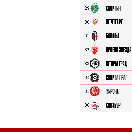
СПОРТИНГ
29
ШТУТГАРТ
30
БОЛОЊА
31
ЦРВЕНА ЗВЕЗДА
32
ШТУРМ ГРАЦ
33
СПАРТА ПРАГ
34
ЂИРОНА
35
САЛЗБУРГ
36