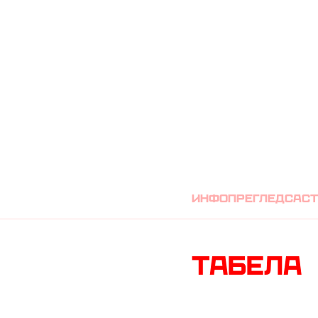
ЦРВЕНА ЗВЕЗД
Инфо
преглед
сас
Табела