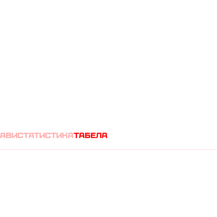
(
1
0
)
А
тави
статистика
табела