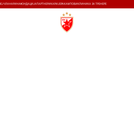
ЗЕЈ
ЧЛАНАРИНА
ФОНДАЦИЈА
ПАРТНЕРИ
КАРИЈЕРА
КАМПОВИ
КЛИНИКА ЗА ТРЕНЕРЕ
ТИ
ИСТОРИЈА
Т
28.8.2024
21:00
СТАДИОН РАЈКО МИТИЋ
2
0