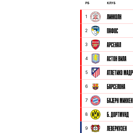
РБ
КЛУБ
ЛИНКОЛН
1
ПАФОС
2
АРСЕНАЛ
3
АСТОН ВИЛА
4
АТЛЕТИКО МАД
5
БАРСЕЛОНА
6
БАЈЕРН МИНХЕН
7
Б. ДОРТМУНД
8
ЛЕВЕРКУЗЕН
9