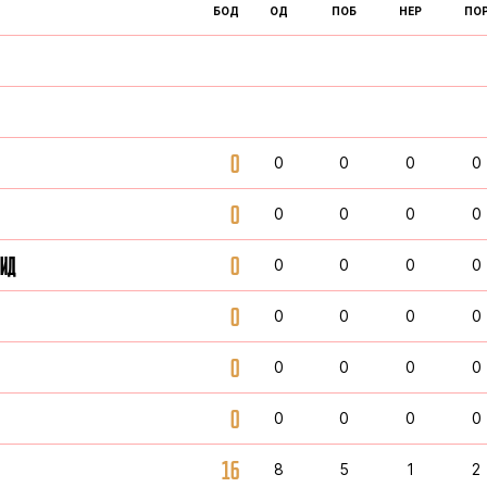
БОД
ОД
ПОБ
НЕР
ПО
0
0
0
0
0
0
0
0
0
0
РИД
0
0
0
0
0
0
0
0
0
0
0
0
0
0
0
0
0
0
0
0
16
8
5
1
2