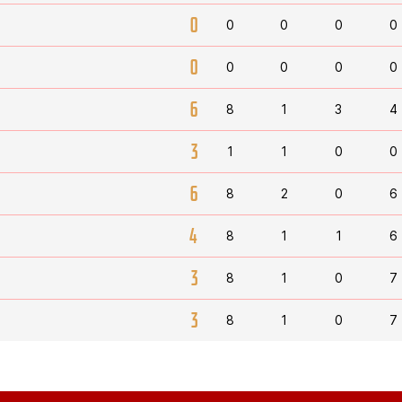
0
0
0
0
0
0
0
0
0
0
6
8
1
3
4
3
1
1
0
0
6
8
2
0
6
4
8
1
1
6
3
8
1
0
7
3
8
1
0
7