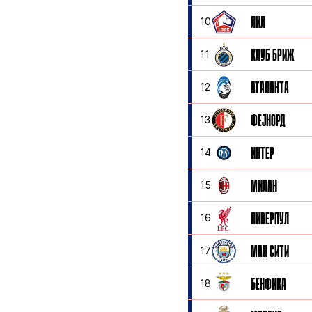
ЛИЛ
10
КЛУБ БРИЖ
11
АТАЛАНТА
12
ФЕЈНОРД
13
ИНТЕР
14
МИЛАН
15
ЛИВЕРПУЛ
16
МАН СИТИ
17
БЕНФИКА
18