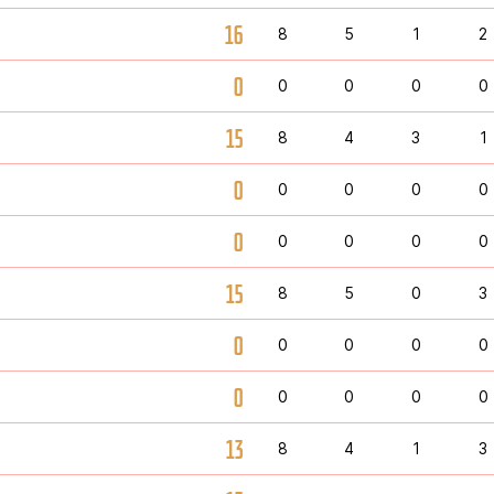
16
8
5
1
2
0
0
0
0
0
15
8
4
3
1
0
0
0
0
0
0
0
0
0
0
15
8
5
0
3
0
0
0
0
0
0
0
0
0
0
13
8
4
1
3