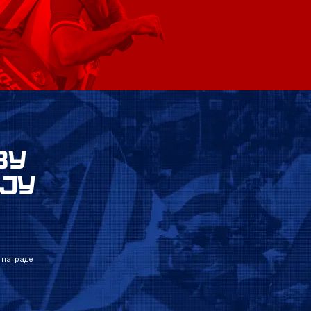
ВУ
ЈУ
 награде