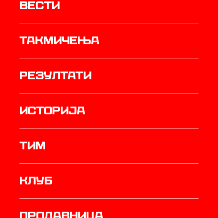
Вести
Такмичења
резултати
историја
ТИМ
Клуб
продавница