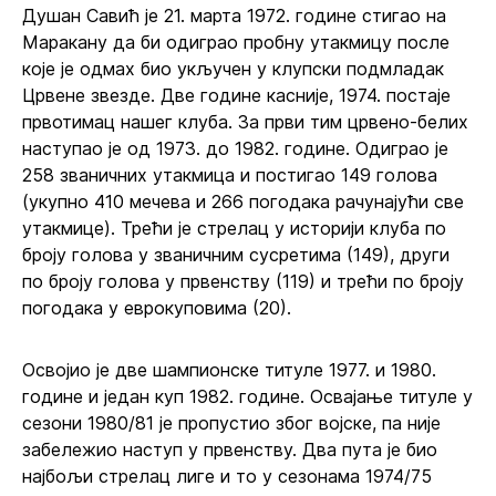
Душан Савић је 21. марта 1972. године стигао на
Маракану да би одиграо пробну утакмицу после
које је одмах био укључен у клупски подмладак
Црвене звезде. Две године касније, 1974. постаје
првотимац нашег клуба. За први тим црвено-белих
наступао је од 1973. до 1982. године. Одиграо је
258 званичних утакмица и постигао 149 голова
(укупно 410 мечева и 266 погодака рачунајући све
утакмице). Трећи је стрелац у историји клуба по
броју голова у званичним сусретима (149), други
по броју голова у првенству (119) и трећи по броју
погодака у еврокуповима (20).
Освојио је две шампионске титуле 1977. и 1980.
године и један куп 1982. године. Освајање титуле у
сезони 1980/81 је пропустио због војске, па није
забележио наступ у првенству. Два пута је био
најбољи стрелац лиге и то у сезонама 1974/75