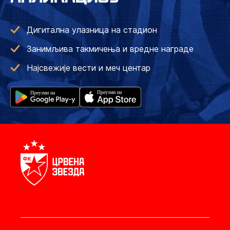
Дигитална улазница на стадион
Занимљива такмичења и вредне награде
Најсвежије вести и меч центар