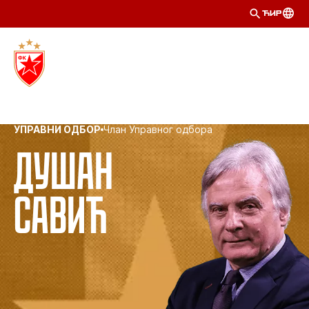
ЋИР
УПРАВНИ ОДБОР
Члан Управног одбора
Душан
Савић