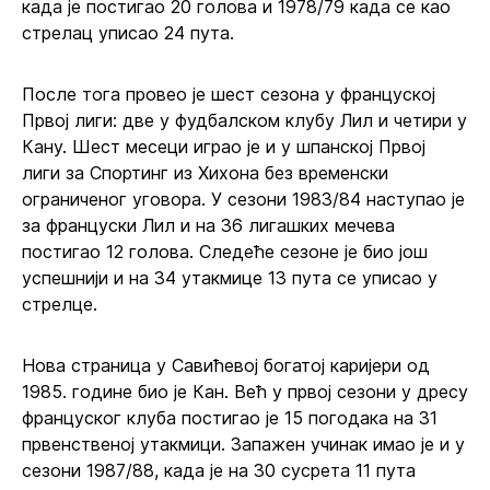
када је постигао 20 голова и 1978/79 када се као
стрелац уписао 24 пута.
После тога провео је шест сезона у француској
Првој лиги: две у фудбалском клубу Лил и четири у
Кану. Шест месеци играо је и у шпанској Првој
лиги за Спортинг из Хихона без временски
ограниченог уговора. У сезони 1983/84 наступао је
за француски Лил и на 36 лигашких мечева
постигао 12 голова. Следеће сезоне је био још
успешнији и на 34 утакмице 13 пута се уписао у
стрелце.
Нова страница у Савићевој богатој каријери од
1985. године био је Кан. Већ у првој сезони у дресу
француског клуба постигао је 15 погодака на 31
првенственој утакмици. Запажен учинак имао је и у
сезони 1987/88, када је на 30 сусрета 11 пута