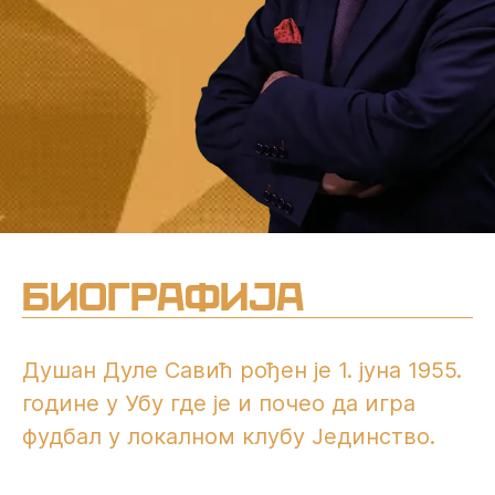
Биографија
Душан Дуле Савић рођен је 1. јуна 1955.
године у Убу где је и почео да игра
фудбал у локалном клубу Јединство.