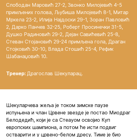
Слободан Маровић 27-2, Звонко Милојевић 4-5
примљених голова, Љубиша Милојевић 8-1, Митар
Мркела 23-2, Илија Најдоски 29-1, Зоран Павловић
2, Дарко Панчев 32-25, Роберт Просинечки 31-5,
Душко Радиновић 29-2, Дејан Савићевић 25-8,
Стеван Стојановић 29-24 примљена гола, Драган
Стојковић 30-10, Влада Стошић 25-4, Рефик
Шабанаџовић 10.
Тренер:
Драгослав Шекуларац.
Шекуларчева жеља је током зимске паузе
испуњена и члан Црвене звезде је постао Миодраг
Белодедић, који је са Стеауом освојио Куп
европских шампиона, а потом ће исти подвиг
остварити и у црвено-белом дресу. Тиме је био