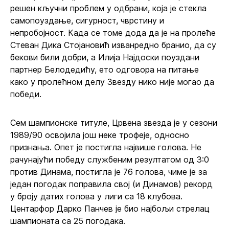
решен кључни проблем у одбрани, која је стекла
самопоуздање, сигурност, чврстину и
непробојност. Када се томе дода да је на пролеће
Стеван Дика Стојановић изванредно бранио, да су
бекови били добри, а Илија Најдоски поуздани
партнер Белодедићу, ето одговора на питање
како у пролећном делу Звезду нико није могао да
победи.
Сем шампионске титуле, Црвена звезда је у сезони
1989/90 освојила још неке трофеје, односно
признања. Опет је постигла највише голова. Не
рачунајући победу службеним резултатом од 3:0
против Динама, постигла је 76 голова, чиме је за
један погодак поправила свој (и Динамов) рекорд
у броју датих голова у лиги са 18 клубова.
Центарфор Дарко Панчев је био најбољи стрелац
шампионата са 25 погодака.