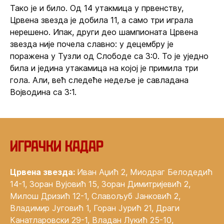
Тако је и било. Од 14 утакмица у првенству,
Црвена звезда је добила 11, а само три играла
нерешено. Ипак, други део шампионата Црвена
звезда није почела славно: у децембру је
поражена у Тузли од Слободе са 3:0. То је уједно
била и једина утакамица на којој је примила три
гола. Али, већ следеће недеље је савладана
Војводина са 3:1.
Играчки кадар
Црвена звезда:
Иван Аџић 2, Миодраг Белодедић
14-1, Зоран Вујовић 15, Зоран Димитријевић 2,
Милош Дризић 12-1, Славољуб Јанковић 2,
Владимир Југовић 1, Горан Јурић 21, Драги
Канатларовски 29-1, Владан Лукић 25-10,