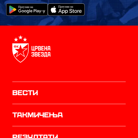
Вести
Такмичења
резултати