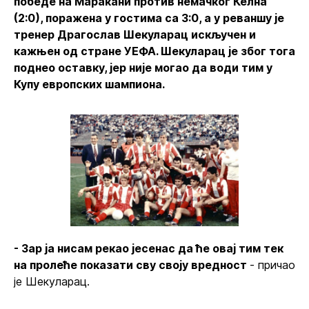
победе на Маракани против немачког Келна
(2:0), поражена у гостима са 3:0, а у реваншу је
тренер Драгослав Шекуларац искључен и
кажњен од стране УЕФА. Шекуларац је због тога
поднео оставку, јер није могао да води тим у
Купу европских шампиона.
- Зар ја нисам рекао јесенас да ће овај тим тек
на пролеће показати сву своју вредност
- причао
је Шекуларац.