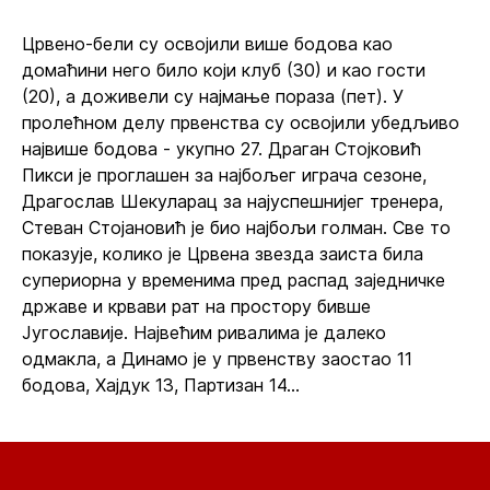
Црвено-бели су освојили више бодова као
домаћини него било који клуб (30) и као гости
(20), а доживели су најмање пораза (пет). У
пролећном делу првенства су освојили убедљиво
највише бодова - укупно 27. Драган Стојковић
Пикси је проглашен за најбољег играча сезоне,
Драгослав Шекуларац за најуспешнијег тренера,
Стеван Стојановић је био најбољи голман. Све то
показује, колико је Црвена звезда заиста била
супериорна у временима пред распад заједничке
државе и крвави рат на простору бивше
Југославије. Највећим ривалима је далеко
одмакла, а Динамо је у првенству заостао 11
бодова, Хајдук 13, Партизан 14...