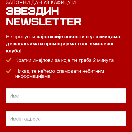
ЗАПОЧНИ ДАН УЗ КАФИЦУ И
ЗВЕЗДИН
NEWSLETTER
Не пропусти
најважније новости о утакмицама,
дешавањима и промоцијама твог омиљеног
клуба
!
Кратки имејлови за које ти треба 2 минута
Никад те нећемо спамовати небитним
информацијама
Email
Email