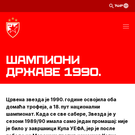
ЋИР
Шампиони
државе 1990.
Црвена звезда је 1990. године освојила оба
домаћа трофеја, а 18. пут национални
шампионат. Када се све сабере, Звезда је у
сезони 1989/90 имала само један промашај: није
је било у завршници Купа УЕФА, јер је после