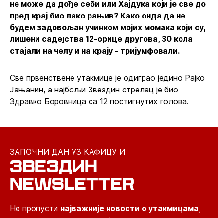
не може да дође себи или Хајдука који је све до
пред крај био лако рањив? Како онда да не
будем задовољан учинком мојих момака који су,
лишени садејства 12-орице другова, 30 кола
стајали на челу и на крају - тријумфовали.
Све првенствене утакмице је одиграо једино Рајко
Јањанин, а најбољи Звездин стрелац је био
Здравко Боровница са 12 постигнутих голова.
ЗАПОЧНИ ДАН УЗ КАФИЦУ И
ЗВЕЗДИН
NEWSLETTER
Не пропусти
најважније новости о утакмицама,