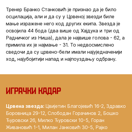
Тренер Бранко Станковић је признао да је било
осцилација, али и да су у Црвеној звезди биле
мање изражене него код других екипа. Звезда је
освојила 44 бода (два више од Хајдука и три од
Радничког из Ниша), дала је највише голова - 62, а
примила их је најмање - 31. То недвосмислено
сведочи да су црвено-бели имали најуједначенији
ход, најубојитији напад и најпоуздању одбрану.
Играчки кадар
Црвена звезда:
Цвијетин Благојевић 16-2, Здравко
Боровница 29-12, Слободан Горачинов 2, Бошко
Ђуровски 26, Милко Ђуровски 10-5, Горан
Живановић 1-1, Милан Јанковић 30-5, Рајко