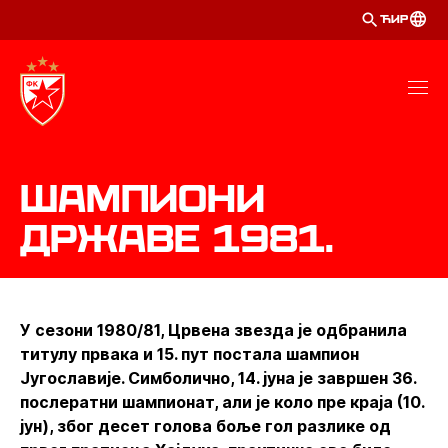
ЋИР
Шампиони
државе 1981.
У сезони 1980/81, Црвена звезда је одбранила
титулу првака и 15. пут постала шампион
Југославије. Симболично, 14. јуна је завршен 36.
послератни шампионат, али је коло пре краја (10.
јун), због десет голова боље гол разлике од