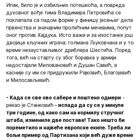
Ипак, било је и озбиљних потешкоћа, а повреда
духовног вође тима Владимира Петровића се
поклапала са падом форме у финишу јесењег дела
првенства и значајним пролећним мечевима, попут
оног против Хајдука. Исто важи и за изостанке још
двојице кључних играча: голмана Љуковчана и у то
време незаустављивог дриблера Шестића. Поред
тога, већ на старту су због боравка у армији
недостајали Миловановић и Душан Савић, а
касније су им се придружили Рајковић, Благојевић
и Милосављевић.
- Када се све ово сабере и поштено одмери
-
рекао је Станковић
- испада да су се у минуле
три године, од како сам на кормилу стручног
штаба, измениле две поставе! Тако нешто би
пореметило и највеће европске екипе. Треба ли
бољи пример од Партизана који већ дуже време