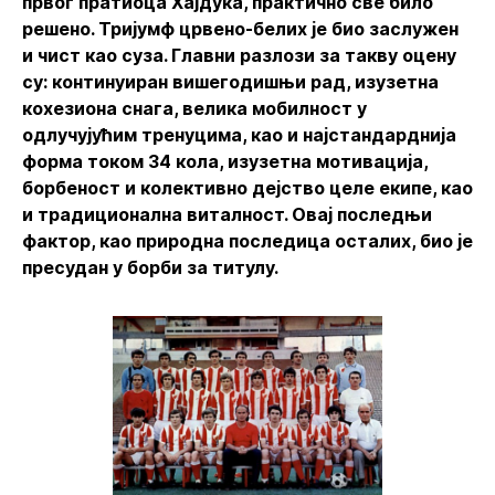
првог пратиоца Хајдука, практично све било
решено. Тријумф црвено-белих је био заслужен
и чист као суза. Главни разлози за такву оцену
су: континуиран вишегодишњи рад, изузетна
кохезиона снага, велика мобилност у
одлучујућим тренуцима, као и најстандарднија
форма током 34 кола, изузетна мотивација,
борбеност и колективно дејство целе екипе, као
и традиционална виталност. Овај последњи
фактор, као природна последица осталих, био је
пресудан у борби за титулу.