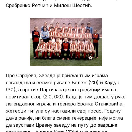
Сребренко Репчић и Милош Шестић.
Пре Сарајева, Звезда је бриљантним играма
савладала и велике ривале Вележ (2:0) и Хајдук
(3:1), а против Партизана је по традицији имала
позитиван скор (2:0, 0:0). Када је тим дошао у руке
легендарног играча и тренера Бранка Станковића,
жетеоци титула су наставили свој посао. Годину
дана раније, ни блага смена генерације, није могла
да заустави Црвену звезду на путу до завршне