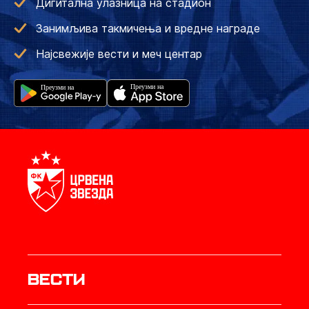
Дигитална улазница на стадион
Занимљива такмичења и вредне награде
Најсвежије вести и меч центар
Вести