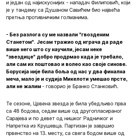
и један од најискуснијих - нападач Филиповић, који
је у тандему са Душаном Савићем био највећа
претња противничким голманима.
- Без разлога су ме назвали "гвозденим
Станетом"
.
Јесам тражио од играча да раде
више него што су научили, јесам неке
"звездице" добро продрмао када је требало,
али сам их поштовао и волео као своје синове.
Борусија није била боља од нас у два финална
меча, мало је и судија Микелоти умешао прсте,
али не жалим
- говорио је Бранко Станковић.
Те сезоне, Црвена звезда је била убедљиво прва
са 48 бодова, седам више од другопласираног
Сарајева и по девет од нишког Радничког и
Напретка из Крушевца. Партизан је завршио
првенство на 13. месту, са свега бодом више од