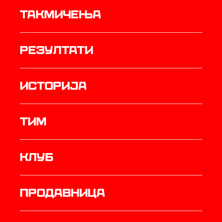
Такмичења
резултати
историја
ТИМ
Клуб
продавница