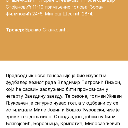
Стаменковић 1, Горан Стевановић 1, Александар
Стојановић 11-10 примљених голова, Зоран
Филиповић 24-6, Милош Шестић 28-4.
Тренер:
Бранко Станковић.
Предводник нове генерације је био изузетни
фудбалер везног реда Владимир Петровић Пижон,
који ће сасвим заслужено бити промовисан у
четврту Звездину звезду. Те сезоне, голман Живан
Љуковчан је сигурно чувао гол, а у одбрани су се
истилицали Миле Јовин и Бошко Ђуровски, чије је
време тек долазило. Стандардно добри су били
Благојевић, Боровница, Крмпотић, Милосављевић