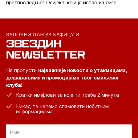
претпоследњег Осијека, који је испао из лиге.
ЗАПОЧНИ ДАН УЗ КАФИЦУ И
ЗВЕЗДИН
NEWSLETTER
Не пропусти
најважније новости о утакмицама,
дешавањима и промоцијама твог омиљеног
клуба
!
Кратки имејлови за које ти треба 2 минута
Никад те нећемо спамовати небитним
информацијама
Email