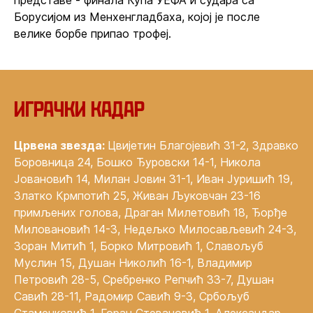
представе - финала Купа УЕФА и судара са
Борусијом из Менхенгладбаха, којој је после
велике борбе припао трофеј.
Играчки кадар
Црвена звезда:
Цвијетин Благојевић 31-2, Здравко
Боровница 24, Бошко Ђуровски 14-1, Никола
Јовановић 14, Милан Јовин 31-1, Иван Јуришић 19,
Златко Крмпотић 25, Живан Љуковчан 23-16
примљених голова, Драган Милетовић 18, Ђорђе
Миловановић 14-3, Недељко Милосављевић 24-3,
Зоран Митић 1, Борко Митровић 1, Славољуб
Муслин 15, Душан Николић 16-1, Владимир
Петровић 28-5, Сребренко Репчић 33-7, Душан
Савић 28-11, Радомир Савић 9-3, Србољуб