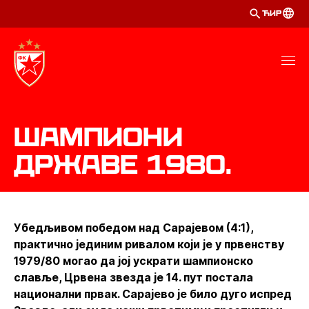
ЋИР
Шампиони
државе 1980.
Убедљивом победом над Сарајевом (4:1),
практично јединим ривалом који је у првенству
1979/80 могао да јој ускрати шампионско
славље, Црвена звезда је 14. пут постала
национални првак. Сарајево је било дуго испред