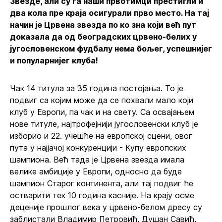
Звезде, али су га наши првотимци престигли и
два кола пре краја осигурали прво место. На тај
начин је Црвена звезда по ко зна који већ пут
доказала да од београдских црвено-белих у
југословенском фудбалу нема бољег, успешнијег
и популарнијег клуба!
Чак 14 титула за 35 година постојања. То је
подвиг са којим може да се похвали мало који
клуб у Европи, па чак и на свету. Са освајањем
нове титуле, најтрофејнији југословенски клуб је
изборио и 22. учешће на европској сцени, овог
пута у најјачој конкуренцији - Купу европских
шампиона. Већ тада је Црвена звезда имала
велике амбиције у Европи, односно да буде
шампион Старог континента, али тај подвиг ће
остварити тек 10 година касније. На крају осме
деценије прошлог века у црвено-белом дресу су
заблистали Владимир Петровић, Душан Савић,