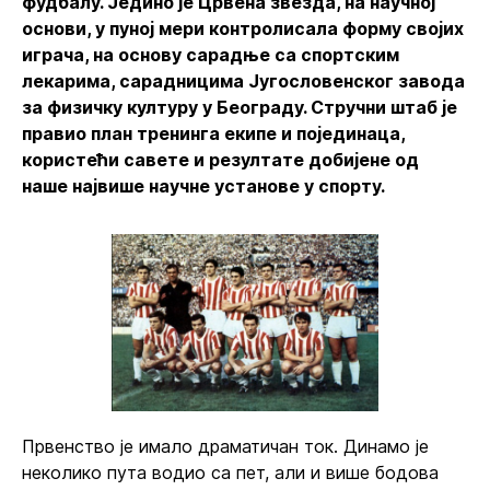
фудбалу. Једино је Црвена звезда, на научној
основи, у пуној мери контролисала форму својих
играча, на основу сарадње са спортским
лекарима, сарадницима Југословенског завода
за физичку културу у Београду. Стручни штаб је
правио план тренинга екипе и појединаца,
користећи савете и резултате добијене од
наше највише научне установе у спорту.
Првенство је имало драматичан ток. Динамо је
неколико пута водио са пет, али и више бодова