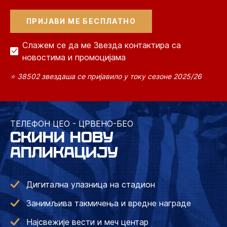
Слажем се да ме Звезда контактира са
новостима и промоцијама
⭐ 38502 звездаша се пријавило у току сезоне 2025/26
ТЕЛЕФОН ЦЕО - ЦРВЕНО-БЕО
СКИНИ НОВУ
АПЛИКАЦИЈУ
Дигитална улазница на стадион
Занимљива такмичења и вредне награде
Најсвежије вести и меч центар