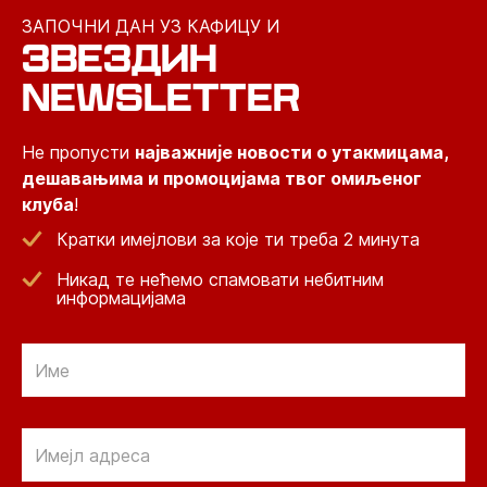
ЗАПОЧНИ ДАН УЗ КАФИЦУ И
ЗВЕЗДИН
NEWSLETTER
Не пропусти
најважније новости о утакмицама,
дешавањима и промоцијама твог омиљеног
клуба
!
Кратки имејлови за које ти треба 2 минута
Никад те нећемо спамовати небитним
информацијама
Email
Email