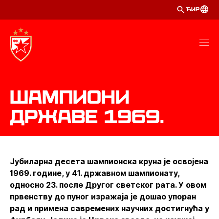
ЋИР
Шампиони
државе 1969.
Јубиларна десета шампионска круна је освојена
1969. године, у 41. државном шампионату,
односно 23. после Другог светског рата. У овом
првенству до пуног изражаја је дошао упоран
рад и примена савремених научних достигнућа у