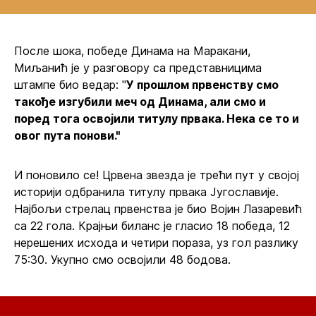
После шока, победе Динама на Маракани,
Миљанић је у разговору са представницима
штампе био ведар: "
У прошлом првенству смо
такође изгубили меч од Динама, али смо и
поред тога освојили титулу првака. Нека се то и
овог пута понови."
И поновило се! Црвена звезда је трећи пут у својој
историји одбранила титулу првака Југославије.
Најбољи стрелац првенства је био Војин Лазаревић
са 22 гола. Крајњи биланс је гласио 18 победа, 12
нерешених исхода и четири пораза, уз гол разлику
75:30. Укупно смо освојили 48 бодова.