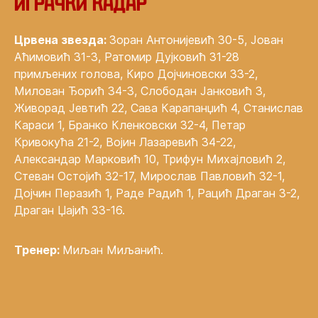
Играчки кадар
Црвена звезда:
Зоран Антонијевић 30-5, Јован
Аћимовић 31-3, Ратомир Дујковић 31-28
примљених голова, Киро Дојчиновски 33-2,
Милован Ђорић 34-3, Слободан Јанковић 3,
Живорад Јевтић 22, Сава Карапанџић 4, Станислав
Караси 1, Бранко Кленковски 32-4, Петар
Кривокућа 21-2, Војин Лазаревић 34-22,
Александар Марковић 10, Трифун Михајловић 2,
Стеван Остојић 32-17, Мирослав Павловић 32-1,
Дојчин Перазић 1, Раде Радић 1, Рацић Драган 3-2,
Драган Џајић 33-16.
Тренер:
Миљан Миљанић.