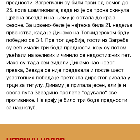
предности. Загрепчани су били први од осмог до
25. кола шампионата, када их је са трона скинула
Црвена звезда и на њему је остала до краја
сезоне. За црвено-беле је најтежа била 21. недеља
првенства, када је Динамо на Топчидерском брду
победио са 3:1. Пре тог дербија, гости из Загреба
су већ имали три бода предности, коју су потом
увећали на великих и чинило се недостижних пет.
Иако су тада сви видели Динамо као новог
првака, Звезда се није предавала и после шест
узастопних победа је претекла директог ривала у
трци за титулу. Динаму је припала јесен, али је и
овога пута Звездино пролеће "одувало" све
противнике. На крају је било три бода предности
за наш клуб.