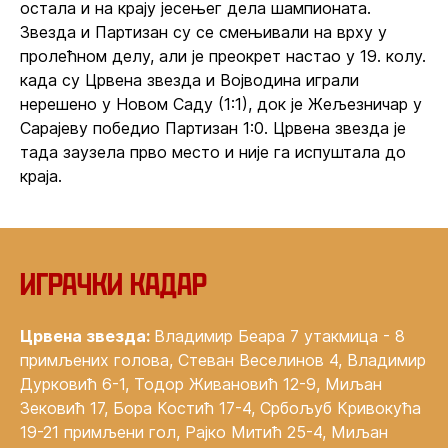
остала и на крају јесењег дела шампионата.
Звезда и Партизан су се смењивали на врху у
пролећном делу, али је преокрет настао у 19. колу.
када су Црвена звезда и Војводина играли
нерешено у Новом Саду (1:1), док је Жељезничар у
Сарајеву победио Партизан 1:0. Црвена звезда је
тада заузела прво место и није га испуштала до
краја.
‍Играчки кадар
Црвена звезда:
Владимир Беара 7 утакмица - 8
примљених голова, Стеван Веселинов 4, Владимир
Дурковић 6-1, Тодор Живановић 12-9, Миљан
Зековић 17, Бора Костић 17-4, Србољуб Кривокућа
19-21 примљени гол, Рајко Митић 25-4, Миљан