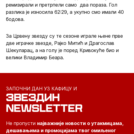
ремизирали и претрпели само два пораза. Гол
разлика је износила 62:29, а укупно смо имали 40
бодова.
За Црвену звезду су те сезоне играле њене прве
две играчке звезде, Рајко Митић и Драгослав
Шекуларац, а на голу је поред Кривокуће био и
велики Владимир Беара.
ЗАПОЧНИ ДАН УЗ КАФИЦУ И
ЗВЕЗДИН
NEWSLETTER
Не пропусти
најважније новости о утакмицама,
дешавањима и промоцијама твог омиљеног