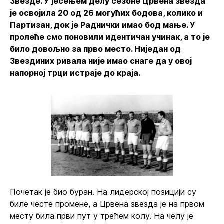
Звезде. У јесењем делу сезоне Црвена звезда
је освојила 20 од 26 могућих бодова, колико и
Партизан, док је Раднички имао бод мање. У
пролеће смо поновили идентичан учинак, а то је
било довољно за прво место. Ниједан од
Звездиних ривала није имао снаге да у овој
напорној трци истраје до краја.
Почетак је био буран. На лидерској позицији су
биле честе промене, а Црвена звезда је на првом
месту била први пут у трећем колу. На челу је