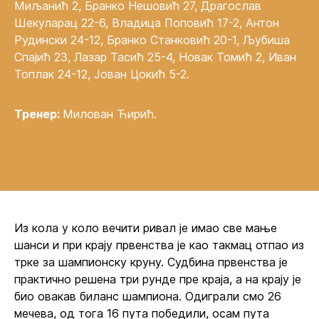
Миљанић 2, Бранко Нешовић 27, Драгослав
Шекуларац 22-6, Владица Поповић 17-2, Антон
Рудински 24-12, Бранко Станковић 20-1, Љубиша
Спајић 23, Лазар Тасић 25-4, Новак Томић 2, Иван
Топлак 24-12, Јован Цокић 5-2.
Тренер:
Милован Ћирић.
Из кола у коло вечити ривал је имао све мање
шанси и при крају првенства је као такмац отпао из
трке за шампионску круну. Судбина првенства је
практично решена три рунде пре краја, а на крају је
био овакав биланс шампиона. Одиграли смо 26
мечева, од тога 16 пута победили, осам пута