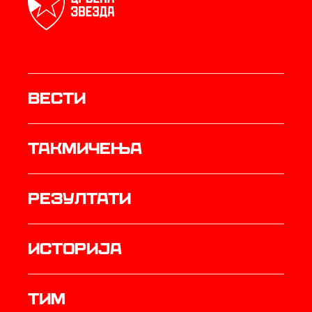
Вести
Такмичења
резултати
историја
ТИМ