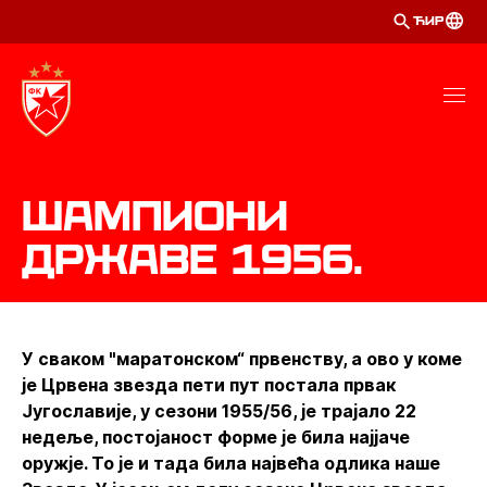
ЋИР
Шампиони
државе 1956.
У сваком "маратонском“ првенству, а ово у коме
је Црвена звезда пети пут постала првак
Југославије, у сезони 1955/56, је трајало 22
недеље, постојаност форме је била најјаче
оружје. То је и тада била највећа одлика наше