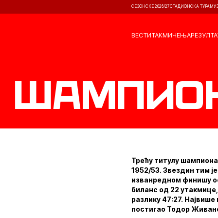
СЕЗОНСКЕ 2026/27
СТАДИОНСКА ТУРА
МУ
ВЕСТИ
ТАКМИЧЕЊА
РЕЗУЛТА
Шампион
Трећу титулу шампиона,
1952/53. Звездин тим је
изванредном финишу осв
биланс од 22 утакмице,
разлику 47:27. Највише
постигао Тодор Живано