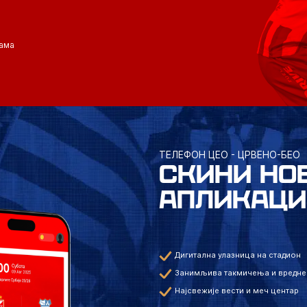
ама
ТЕЛЕФОН ЦЕО - ЦРВЕНО-БЕО
СКИНИ НО
АПЛИКАЦИ
Дигитална улазница на стадион
Занимљива такмичења и вредне
Најсвежије вести и меч центар