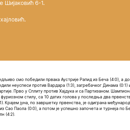
е Шијаковић 6-1.
хајловић.
едљиво смо победили првака Аустрије Рапид из Беча (4:0), а д
дили неуспеси против Вардара (1:3), загребачког Динама (0:1) и
артије. Прво у Сплиту против Хајдука и са Партизаном. Шампион
фуриозном стилу, са 10 датих голова у последња два првенст
5:1). Крајем јуна, по завршетку првенства, је одиграна међунар
з Сао Паола (0:0), а потом је успешно започета и турнеја по Бе
н (4:2).