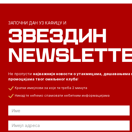
ЗАПОЧНИ ДАН УЗ КАФИЦУ И
ЗВЕЗДИН
NEWSLETT
Не пропусти
најважније новости о утакмицама, дешавањима 
промоцијама твог омиљеног клуба
!
Кратки имејлови за које ти треба 2 минута
Никад те нећемо спамовати небитним информацијама
Email
Email