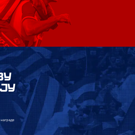
ВУ
ЈУ
 награде