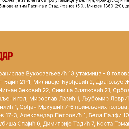
година, је започета са три утакмице у Белгији, Француској и Не
иновани тим Расинга и Стад Франса (5:0), Минхен 1860 (2:0), 
дар
ранислав Вукосављевић 13 утакмица - 8 голов
г Ђајић 21-1, Миливоје Ђурђевић 2, Драгољуб 
Миљан Зековић 22, Синиша Златковић 21, Срб
мљени гол, Мирослав Лазић 1, Љубомир Ловрић
Милић 1, Срђан Мркушић 7-6 примљених голова
в 17-3, Александар Петровић 1, Бела Палфи 10
убиша Спајић 6, Димитрије Тадић 7, Коста Тома