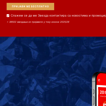
Слажем се да ме Звезда контактира са новостима и промоциј
⭐ 38502 звездаша се пријавило у току сезоне 2025/26