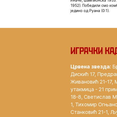
Иначе, шампионска 1953. 
1952). Победили смо комб
једино од Руана (0:1).
Играчки ка
Црвена звезда:
Б
Дискић 17, Предра
Живановић 21-17, 
утакмица - 21 при
18-8, Светислав 
1, Тихомир Огњано
Станковић 21-1, Љ