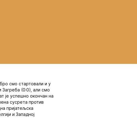
обро смо стартовали и у
 Загреба (0:0), али смо
ат је успешно окончан на
вена сусрета против
одна пријатељска
лгији и Западној