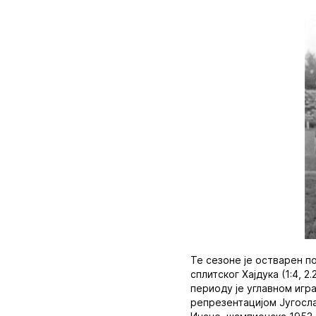
Те сезоне је остварен по
сплитског Хајдука (1:4, 
периоду је углавном игр
репрезентацијом Југослав