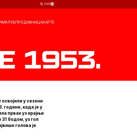
ЋИР
ИМ
КЛУБ
ПРОДАВНИЦА
КАРТЕ
 1953.
 освојили у сезони
. године, када је у
ила првак уз крајњи
 31 бодом, уз гол
ајвише голова је