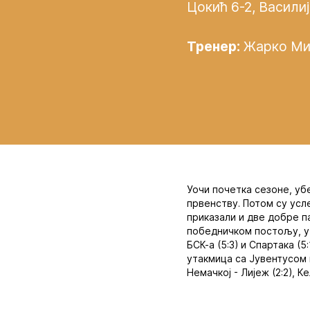
Цокић 6-2, Василиј
Тренер:
Жарко Ми
Уочи почетка сезоне, уб
првенству. Потом су усле
приказали и две добре п
победничком постољу, у 
БСК-а (5:3) и Спартака (
утакмица са Јувентусом и
Немачкој - Лијеж (2:2), Кел