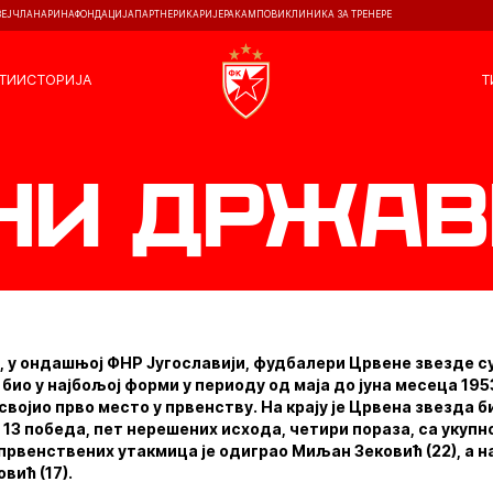
ЗЕЈ
ЧЛАНАРИНА
ФОНДАЦИЈА
ПАРТНЕРИ
КАРИЈЕРА
КАМПОВИ
КЛИНИКА ЗА ТРЕНЕРЕ
ТИ
ИСТОРИЈА
Т
и државе
 у ондашњој ФНР Југославији, фудбалери Црвене звезде су
 био у најбољој форми у периоду од маја до јуна месеца 1953
ојио прво место у првенству. На крају је Црвена звезда б
 13 победа, пет нерешених исхода, четири пораза, са укупно
 првенствених утакмица је одиграо Миљан Зековић (22), а н
вић (17).