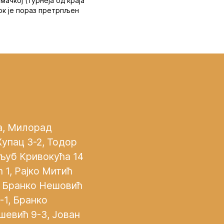
мачкој (турнеја од краја
док је пораз претрпљен
а, Милорад
Жупац 3-2, Тодор
ољуб Кривокућа 14
 1, Рајко Митић
, Бранко Нешовић
-1, Бранко
шевић 9-3, Јован