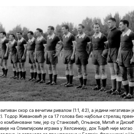
зитиван скор са вечитим ривалом (1:1, 4:2), а једини негативан 
2.2). Тодор Живановић је са 17 голова био најбољи стрелац прв
ао комбиновани тим, јер су Станковић, Огњанов, Митић и Диски
ије на Олимпијским играма у Хелсинкију, док Ђајић није могао 