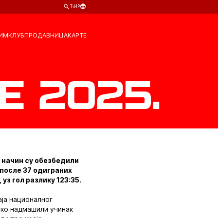
ЋИР
ИМ
КЛУБ
ПРОДАВНИЦА
КАРТЕ
 2025.
ј начин су обезбедили
е после 37 одиграних
уз гол разлику 123:35.
аја националног
тако надмашили учинак