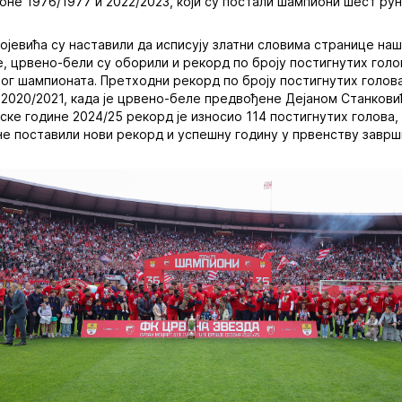
оне 1976/1977 и 2022/2023, који су постали шампиони шест рун
јевића су наставили да исписују златни словима странице наш
ле, црвено-бели су оборили и рекорд по броју постигнутих голо
ног шампионата. Претходни рекорд по броју постигнутих голова 
 2020/2021, када је црвено-беле предвођене Дејаном Станковић
ске године 2024/25 рекорд је износио 114 постигнутих голова,
е поставили нови рекорд и успешну годину у првенству заврши