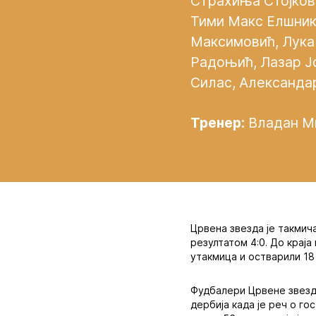
Страхиња Стојкови
Тими Макс Елшник,
Максимовић, Лука
Радоњић, Лазар Ј
Силас, Александа
Тренер:
Владан Ми
Црвена звезда је такмич
резултатом 4:0. До крај
утакмица и остварили 18
Фудбалери Црвене звезд
дербија када је реч о го