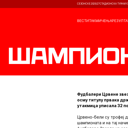
СЕЗОНСКЕ 2026/27
СТАДИОНСКА ТУРА
МУ
ВЕСТИ
ТАКМИЧЕЊА
РЕЗУЛТА
Шампион
Фудбалери Црвене звезд
осму титулу првака држ
утакмица уписала 32 поб
Црвено-бели су трофеј 
шампионата и на тај начи