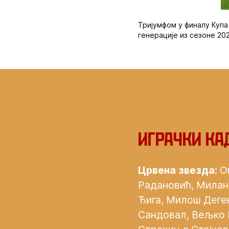
Тријумфом у финалу Купа 
генерације из сезоне 202
‍Играчки кад
Играчки ка
Црвена звезда:
Ом
Радановић, Милан 
Ђига, Милош Деге
Сандовал, Вељко 