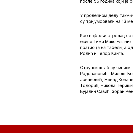
после 56 година који је 
У пролећном делу такми
су тријумфовали на 13 ме
Као најбољи стрелац се 
екипе Тими Макс Елшник 
пратиоца на табели, а о
Родић и Гелор Канга.
Стручни штаб су чинили:
Радовановић, Милош Ђор
Јовановић, Ненад Коваче
Тодорић, Никола Периши
Вујадин Савић, Зоран Ре