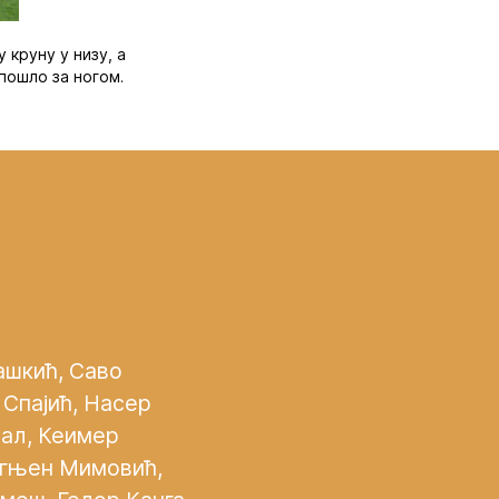
 круну у низу, а
 пошло за ногом.
ашкић, Саво
 Спајић, Насер
ал, Кеимер
Огњен Мимовић,