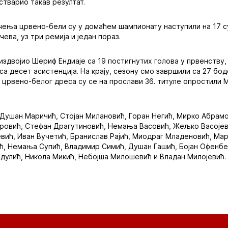
остварио такав резултат.
чења црвено-бели су у домаћем шампионату наступили на 17 
чева, уз три ремија и један пораз.
издвојио Шериф Ендиаје са 19 постигнутих голова у првенству,
са десет асистенција. На крају, сезону смо завршили са 27 бо
д црвено-белог дреса су се на прослави 36. титуле опростили 
 Душан Маричић, Стојан Милановић, Горан Негић, Мирко Абрамо
овић, Стефан Драгутиновић, Немања Васовић, Жељко Васојеви
вић, Иван Вучетић, Бранислав Рајић, Миодраг Младеновић, Ма
ћ, Немања Супић, Владимир Симић, Душан Гашић, Бојан Офенбе
ндулић, Никола Микић, Небојша Милошевић и Владан Милојевић.