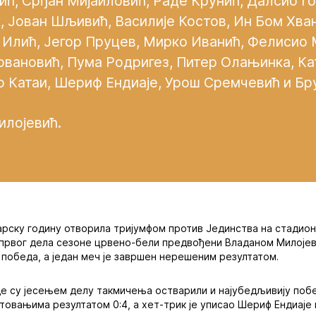
ћ, Срђан Мијаиловић, Раде Крунић, Далсио Го
 Јован Шљивић, Василије Костов, Ин Бом Хван
 Илић, Јегор Пруцев, Мирко Иванић, Фелисио
овановић, Пума Родригез, Питер Олањинка, К
р Катаи, Шериф Ендиаје, Урош Сремчевић и Бр
лојевић.
арску годину отворила тријумфом против Јединства на стадион
а првог дела сезоне црвено-бели предвођени Владаном Милојев
 победа, а један меч је завршен нерешеним резултатом.
е су jесењем делу такмичења остварили и најубедљивију побе
стовањима резултатом 0:4, а хет-трик је уписао Шериф Ендиаје