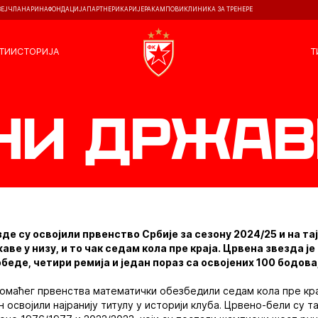
ЗЕЈ
ЧЛАНАРИНА
ФОНДАЦИЈА
ПАРТНЕРИ
КАРИЈЕРА
КАМПОВИ
КЛИНИКА ЗА ТРЕНЕРЕ
ТИ
ИСТОРИЈА
Т
и државе
е су освојили првенство Србије за сезону 2024/25 и на та
аве у низу, и то чак седам кола пре краја. Црвена звезда ј
еде, четири ремија и један пораз са освојених 100 бодова, 
домаћег првенства математички обезбедили седам кола пре кр
н освојили најранију титулу у историји клуба. Црвено-бели су 