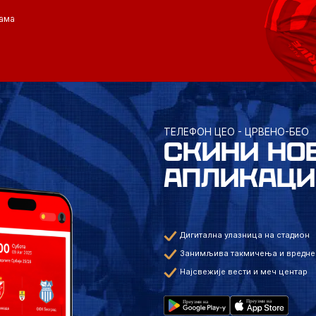
ама
ТЕЛЕФОН ЦЕО - ЦРВЕНО-БЕО
СКИНИ НО
АПЛИКАЦИ
Дигитална улазница на стадион
Занимљива такмичења и вредне
Најсвежије вести и меч центар