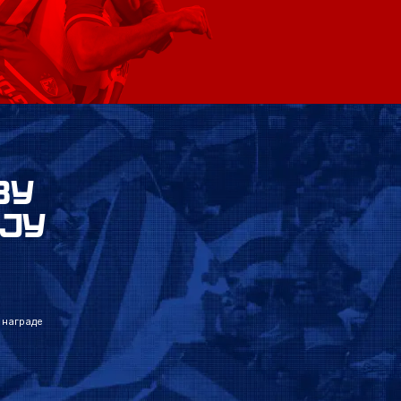
ВУ
ЈУ
 награде