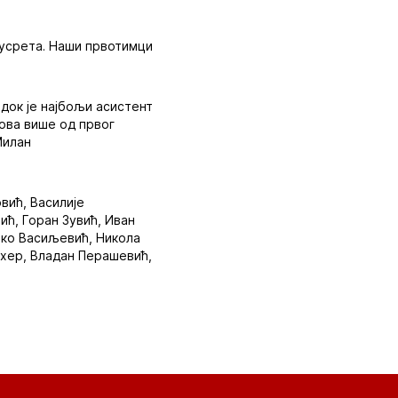
сусрета. Наши првотимци
 док је најбољи асистент
дова више од првог
Милан
вић, Василије
ћ, Горан Зувић, Иван
рко Васиљевић, Никола
хер, Владан Перашевић,