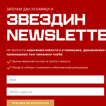
ЗАПОЧНИ ДАН УЗ КАФИЦУ И
ЗВЕЗДИН
NEWSLETT
Не пропусти
најважније новости о утакмицама, дешавањима 
промоцијама твог омиљеног клуба
!
Кратки имејлови за које ти треба 2 минута
Никад те нећемо спамовати небитним информацијама
Email
Email