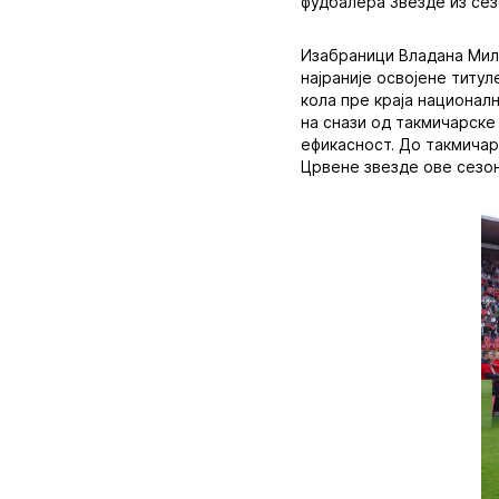
фудбалера Звезде из сез
Изабраници Владана Мило
најраније освојене титу
кола пре краја национал
на снази од такмичарске
ефикасност. До такмичар
Црвене звезде ове сезон