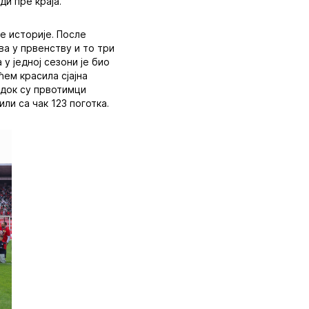
ди пре краја.
е историје. После
ва у првенству и то три
у једној сезони је био
ем красила сјајна
 док су првотимци
ли са чак 123 поготка.