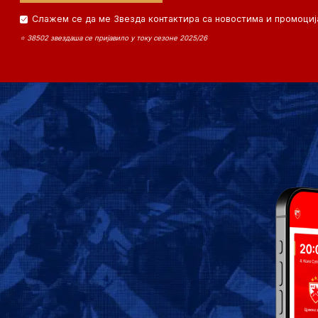
Слажем се да ме Звезда контактира са новостима и промоциј
⭐ 38502 звездаша се пријавило у току сезоне 2025/26