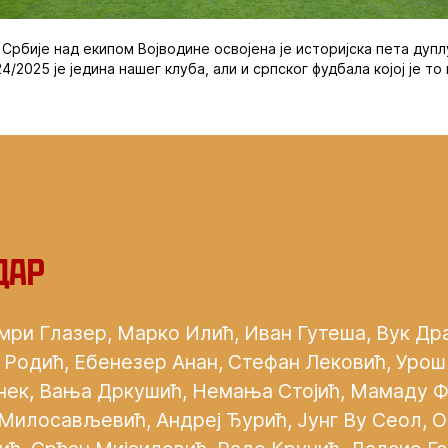
Србије над екипом Војводине освојена је историјска пета дуплу
4/2025 је једина нашег клуба, али и српског фудбала којој је то
ар
дар
ри Глазер, Марко Илић, Иван Гутеша, Вук Др
Родић, Ебенезер Анан, Стефан Лековић, Урош
нек, Вања Дркушић, Немања Стојић, Мамаду Ф
Милосављевић, Андреј Ђурић, Јунг Ву Сеол, 