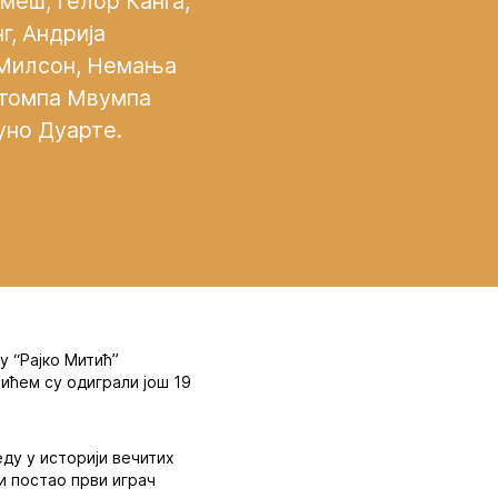
меш, Гелор Канга,
г, Андрија
 Милсон, Немања
атомпа Мвумпа
уно Дуартe.
у “Рајко Митић”
ићем су одиграли још 19
ду у историји вечитих
 и постао први играч