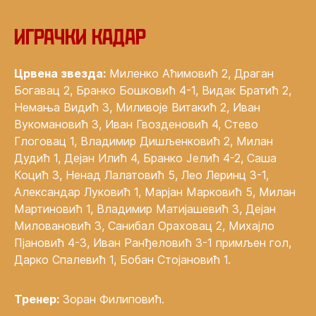
Играчки кадар
Црвена звезда:
Миленко Аћимовић 2, Драган
Богавац 2, Бранко Бошковић 4-1, Видак Братић 2,
Немања Видић 3, Миливоје Витакић 2, Иван
Вукомановић 3, Иван Гвозденовић 4, Стево
Глоговац 1, Владимир Дишљенковић 2, Милан
Дудић 1, Дејан Илић 4, Бранко Јелић 4-2, Саша
Коцић 3, Ненад Лалатовић 5, Лео Леринц 3-1,
Александар Луковић 1, Марјан Марковић 5, Милан
Мартиновић 1, Владимир Матијашевић 3, Дејан
Миловановић 3, Санибал Ораховац 2, Михајло
Пјановић 4-3, Иван Ранђеловић 3-1 примљен гол,
Дарко Спалевић 1, Бобан Стојановић 1.
Тренер:
Зоран Филиповић.