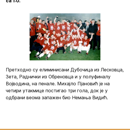
са 1:0.
Претходно су елиминисани Дубочица из Лесковца,
Зета, Раднички из Обреновца и у полуфиналу
Војводина, на пенале. Михајло Пјановић је на
четири утакмице постигао три гола, док је у
одбрани веома запажен био Немања Видић.