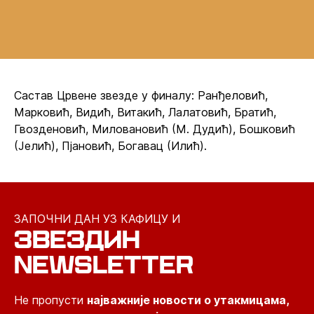
Састав Црвене звезде у финалу: Ранђеловић,
Марковић, Видић, Витакић, Лалатовић, Братић,
Гвозденовић, Миловановић (М. Дудић), Бошковић
(Јелић), Пјановић, Богавац (Илић).
ЗАПОЧНИ ДАН УЗ КАФИЦУ И
ЗВЕЗДИН
NEWSLETTER
Не пропусти
најважније новости о утакмицама,