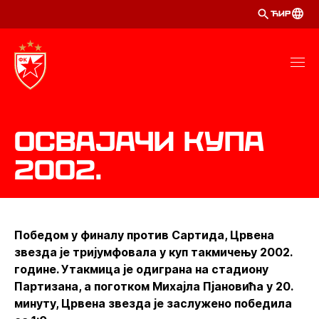
ЋИР
Освајачи Купа
2002.
Победом у финалу против Сартида, Црвена
звезда је тријумфовала у куп такмичењу 2002.
године. Утакмица је одиграна на стадиону
Партизана, а поготком Михајла Пјановића у 20.
минуту, Црвена звезда је заслужено победила