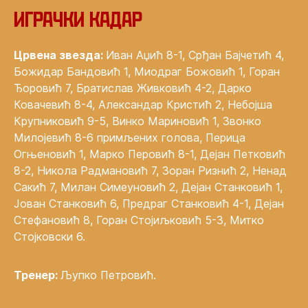
Играчки кадар
Црвена звезда:
Иван Аџић 8-1, Срђан Бајчетић 4,
Божидар Бандовић 1, Миодраг Божовић 1, Горан
Ђоровић 7, Братислав Живковић 4-2, Дарко
Ковачевић 8-4, Александар Кристић 2, Небојша
Крупниковић 9-5, Винко Мариновић 1, Звонко
Милојевић 8-6 примљених голова, Перица
Огњеновић 1, Марко Перовић 8-1, Дејан Петковић
8-2, Никола Радмановић 7, Зоран Ризнић 2, Ненад
Сакић 7, Милан Симеуновић 2, Дејан Станковић 1,
Јован Станковић 6, Предраг Станковић 4-1, Дејан
Стефановић 8, Горан Стојиљковић 5-3, Митко
Стојковски 6.
Тренер:
Љупко Петровић.