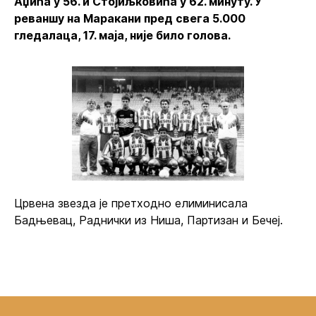
Аџића у 56. и Стојиљковића у 62. минуту. У
реваншу на Маракани пред свега 5.000
гледалаца, 17. маја, није било голова.
Црвена звезда је претходно елиминисала
Бадњевац, Раднички из Ниша, Партизан и Бечеј.