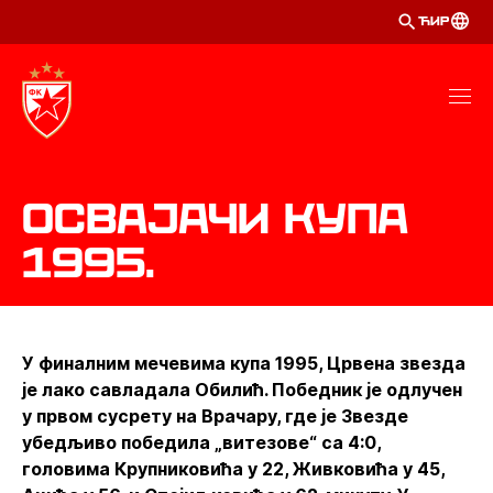
ЋИР
Освајачи Купа
1995.
У финалним мечевима купа 1995, Црвена звезда
је лако савладала Обилић. Победник је одлучен
у првом сусрету на Врачару, где је Звезде
убедљиво победила „витезове“ са 4:0,
головима Крупниковића у 22, Живковића у 45,