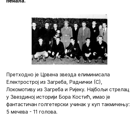
пенала.
Претходно је Црвена звезда елиминисала
Електрострој из Загреба, Раднички (С),
Локомотиву из Загреба и Ријеку. Најбољи стрелац
у Звездиној историји Бора Костић, имао је
фантастичан голгетерски учинак у куп такмичењу:
5 мечева - 11 голова.