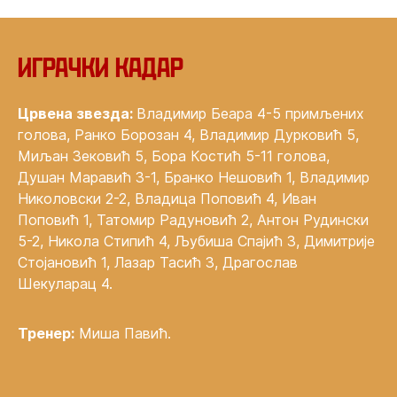
Играчки кадар
Црвена звезда:
Владимир Беара 4-5 примљених
голова, Ранко Борозан 4, Владимир Дурковић 5,
Миљан Зековић 5, Бора Костић 5-11 голова,
Душан Маравић 3-1, Бранко Нешовић 1, Владимир
Николовски 2-2, Владица Поповић 4, Иван
Поповић 1, Татомир Радуновић 2, Антон Рудински
5-2, Никола Стипић 4, Љубиша Спајић 3, Димитрије
Стојановић 1, Лазар Тасић 3, Драгослав
Шекуларац 4.
Тренер:
Миша Павић.