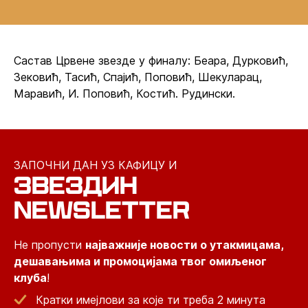
Састав Црвене звезде у финалу: Беара, Дурковић,
Зековић, Тасић, Спајић, Поповић, Шекуларац,
Маравић, И. Поповић, Костић. Рудински.
ЗАПОЧНИ ДАН УЗ КАФИЦУ И
ЗВЕЗДИН
NEWSLETTER
Не пропусти
најважније новости о утакмицама,
дешавањима и промоцијама твог омиљеног
клуба
!
Кратки имејлови за које ти треба 2 минута