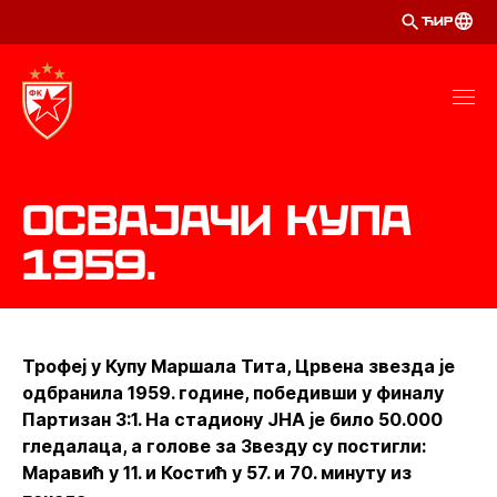
ЋИР
Освајачи Купа
1959.
Трофеј у Купу Маршала Тита, Црвена звезда је
одбранила 1959. године, победивши у финалу
Партизан 3:1. На стадиону ЈНА је било 50.000
гледалаца, а голове за Звезду су постигли:
Маравић у 11. и Костић у 57. и 70. минуту из