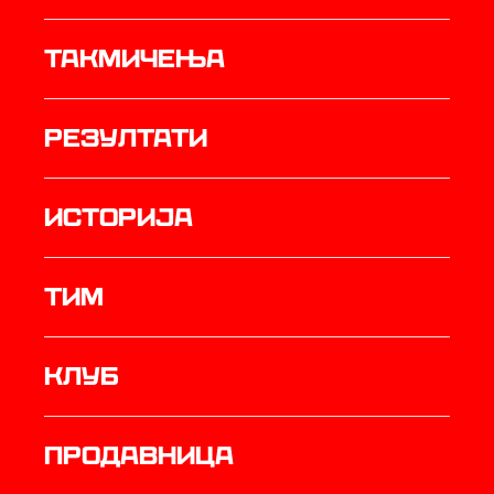
Такмичења
резултати
историја
ТИМ
Клуб
продавница