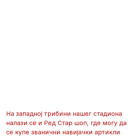
СТАТУТ И ПРАВИЛНИЦИ
СД ЦРВЕНА ЗВЕЗДА
ЗВЕЗДА ТВ
СТАДИОН
МЕДИЈА ЦЕНТАР
ЗВЕЗДА ЈЕ МОЈА ПОРОДИЦА
ДРУШТВЕНА ОДГОВОРНОСТ
КОНТАКТ И ЛОКАЦИЈА
На западној трибини нашег стадиона
налази се и Ред Стар шоп, где могу да
се купе званични навијачки артикли