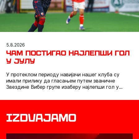
5.8.2026
Чам постигао најлепши гол
у јулу
У протеклом периоду навијачи нашег клуба су
имали прилику да гласањем путем званичне
Звездине Вибер групе изаберу најлепши гол у
месецу јулу. Црвено-бели су током јула одиграли
четири такмичарске утакмице и постигли чак 17
голова, а највише гласова освојио је погодак Мо
Чама.
Izdvajamo