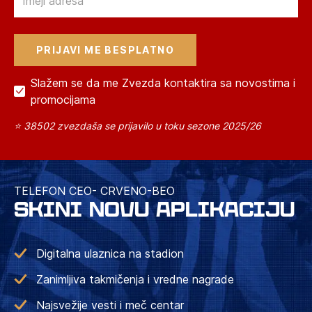
Slažem se da me Zvezda kontaktira sa novostima i
promocijama
⭐ 38502 zvezdaša se prijavilo u toku sezone 2025/26
TELEFON CEO- CRVENO-BEO
SKINI NOVU APLIKACIJU
Digitalna ulaznica na stadion
Zanimljiva takmičenja i vredne nagrade
Najsvežije vesti i meč centar