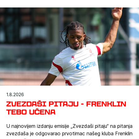
šef stručnog štaba crveno-belih Dejan Stanković.
1.8.2026
Zvezdaši pitaju - Frenklin
Tebo Učena
U najnovijem izdanju emisije „Zvezdaši pitaju“ na pitanja
zvezdaša je odgovarao prvotimac našeg kluba Frenklin