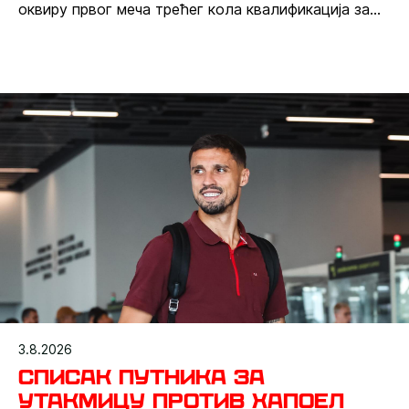
оквиру првог меча трећег кола квалификација за
Лигу шампиона.
3.8.2026
Списак путника за
утакмицу против Хапоел