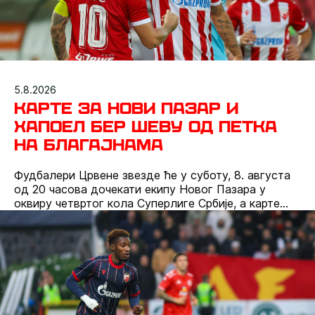
5.8.2026
Карте за Нови Пазар и
Хапоел Бер Шеву од петка
на благајнама
Фудбалери Црвене звезде ће у суботу, 8. августа
од 20 часова дочекати екипу Новог Пазара у
оквиру четвртог кола Суперлиге Србије, а карте
можете обезбедити већ данас онлајн путем или на
благајнама од петка.