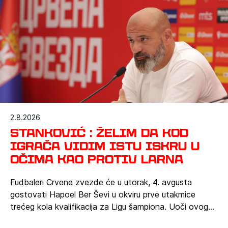
2.8.2026
Stanković : Želim da kod
igrača vidim istu iskru u
očima kao protiv Larna
Fudbaleri Crvene zvezde će u utorak, 4. avgusta
gostovati Hapoel Ber Ševi u okviru prve utakmice
trećeg kola kvalifikacija za Ligu šampiona. Uoči ovog
susreta na pitanja predstavnika medija odgovarao je