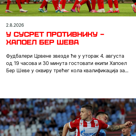
2.8.2026
У сусрет противнику –
Хапоел Бер Шева
Фудбалери Црвене звезде ће у уторак 4. августа
од 19 часова и 30 минута гостовати екипи Хапоел
Бер Шеве у оквиру трећег кола квалификација за
Лигу шампиона.