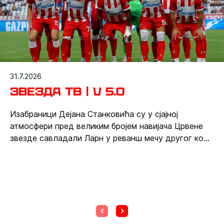
31.7.2026
Звезда ТВ | V 5.0
Изабраници Дејана Станковића су у сјајној
атмосфери пред великим бројем навијача Црвене
звезде савладали Ларн у реванш мечу другог кола
квалификација за најквалитетније фудбалско
такмичење, а како је убедљив тријумф црвено-
белих изгледао из угла камере нашег клуба
можете погледати у новом издању емисије
„Звезда ТВ“.