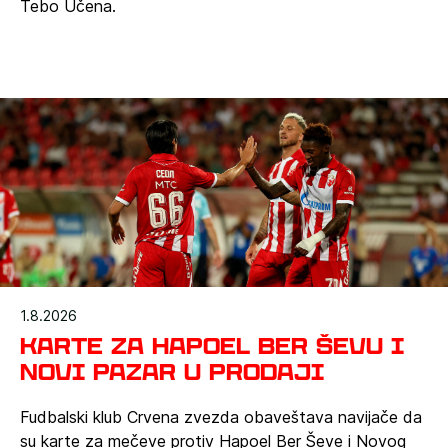
Tebo Učena.
1.8.2026
Karte za Hapoel Ber Ševu i
Novi Pazar u prodaji
Fudbalski klub Crvena zvezda obaveštava navijače da
su karte za mečeve protiv Hapoel Ber Ševe i Novog