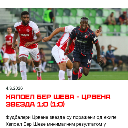
након меча изнео је шеф стручног штаба црвено-
белих Дејан Станковић.
4.8.2026
Хапоел Бер Шева - Црвена
звезда 1:0 (1:0)
Фудбалери Црвене звезде су поражени од екипе
Хапоел Бер Шеве минималним резултатом у