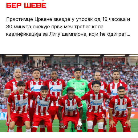
Бер Шеве
Првотимце Црвене звезде у уторак од 19 часова и
30 минута очекује први меч трећег кола
квалификација за Лигу шампиона, који ће одиграти
против Хапоел Бер Шеве на гостујућем терену, а
шеф стручног штаба нашег тима Дејан Станковић
је на пут повео 25 играча.