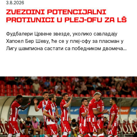
3.8.2026
Zvezdini potencijalni
protivnici u plej-ofu za LŠ
Фудбалери Црвене звезде, уколико савладају
Хапоел Бер Шеву, ће се у плеј-офу за пласман у
Лигу шампиона састати са победником двомеча
између данског Орхуса и Сабаха из Азербејџана.