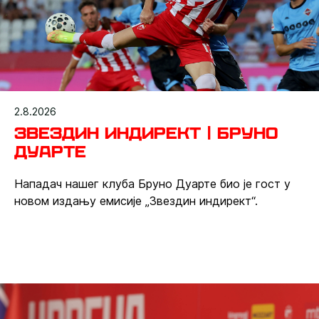
2.8.2026
Звездин индирект | Бруно
Дуарте
Нападач нашег клуба Бруно Дуарте био је гост у
новом издању емисије „Звездин индирект“.