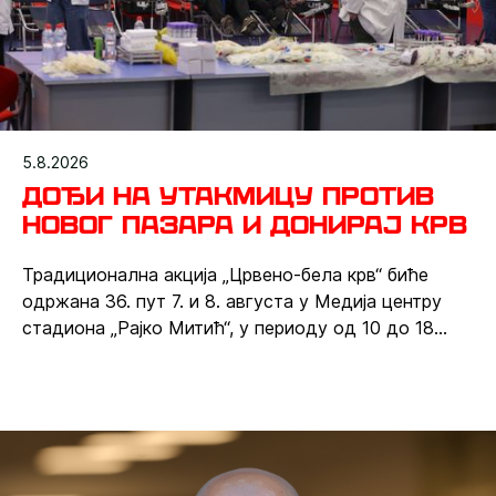
5.8.2026
Дођи на утакмицу против
Новог Пазара и донирај крв
Традиционална акција „Црвено-бела крв“ биће
одржана 36. пут 7. и 8. августа у Медија центру
стадиона „Рајко Митић“, у периоду од 10 до 18
часова. Навијачи нашег клуба имаће прилику да и у
суботу донирају крв, а потом да присуствују
утакмици против Новог Пазара и пруже подршку
црвено-белима у мечу четвртог кола домаћег
првенства.