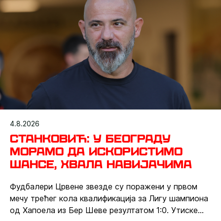
4.8.2026
Станковић: У Београду
морамо да искористимо
шансе, хвала навијачима
Фудбалери Црвене звезде су поражени у првом
мечу трећег кола квалификација за Лигу шампиона
од Хапоела из Бер Шеве резултатом 1:0. Утиске