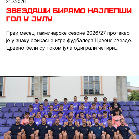
31.7.2026
Звездаши бирамо најлепши
гол у јулу
Први месец такмичарске сезоне 2026/27 протекао
је у знаку ефикасне игре фудбалера Црвене звезде.
Црвено-бели су током јула одиграли четири
такмичарске утакмице и постигли чак 17 голова.
Издвојили смо пет најлепших, а на вама је да
изаберете победника гласањем путем званичне
Вибер групе.