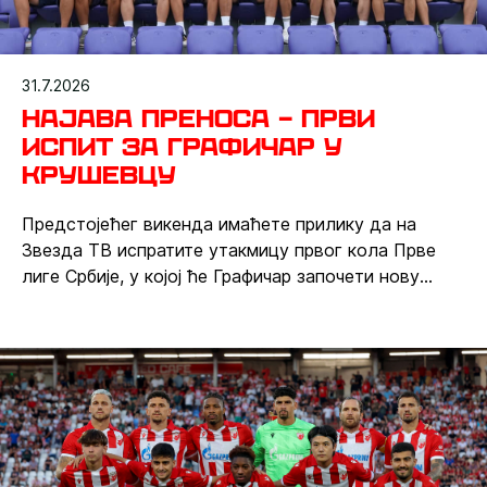
31.7.2026
Најава преноса – Први
испит за Графичар у
Крушевцу
Предстојећег викенда имаћете прилику да на
Звезда ТВ испратите утакмицу првог кола Прве
лиге Србије, у којој ће Графичар започети нову
такмичарску сезону. Црвено-бели ће у недељу, 2.
августа од 19 часова гостовати у Крушевцу, где
ће на стадиону „Младост“ одмерити снаге са
Напретком.