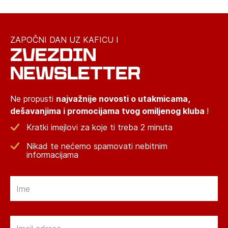
ZAPOČNI DAN UZ KAFICU I
ZVEZDIN
NEWSLETTER
Ne propusti
najvažnije novosti o utakmicama,
dešavanjima i promocijama tvog omiljenog kluba
!
Kratki imejlovi za koje ti treba 2 minuta
Nikad te nećemo spamovati nebitnim
informacijama
Email
Email