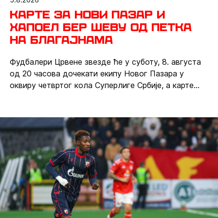
Карте за Нови Пазар и
Хапоел Бер Шеву од петка
на благајнама
Фудбалери Црвене звезде ће у суботу, 8. августа
од 20 часова дочекати екипу Новог Пазара у
оквиру четвртог кола Суперлиге Србије, а карте
можете обезбедити већ данас онлајн путем или на
благајнама од петка.