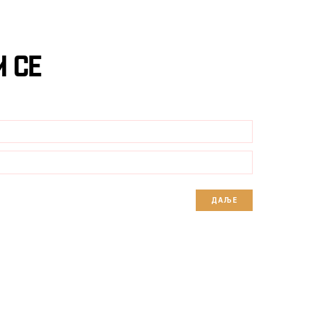
 се
ДАЉЕ