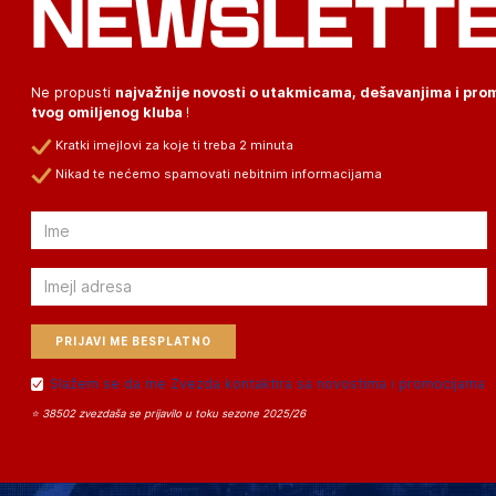
NEWSLETT
Ne propusti
najvažnije novosti o utakmicama, dešavanjima i pr
tvog omiljenog kluba
!
Kratki imejlovi za koje ti treba 2 minuta
Nikad te nećemo spamovati nebitnim informacijama
Email
Email
Slažem se da me Zvezda kontaktira sa novostima i promocijama
⭐ 38502 zvezdaša se prijavilo u toku sezone 2025/26