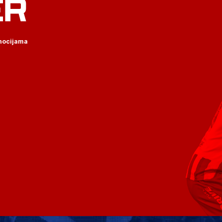
ER
omocijama