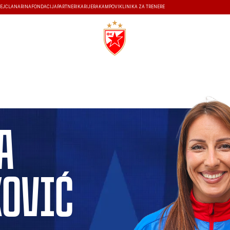
EJ
ČLANARINA
FONDACIJA
PARTNERI
KARIJERA
KAMPOVI
KLINIKA ZA TRENERE
ISTORIJA
a
ković