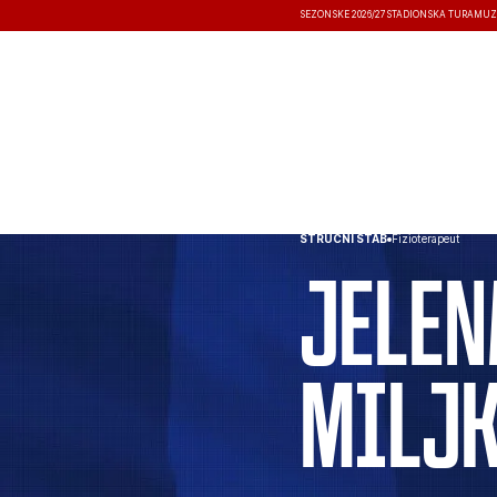
SEZONSKE 2026/27
STADIONSKA TURA
MUZ
VESTI
TAKMIČENJA
REZULTATI
STRUČNI ŠTAB
Fizioterapeut
Jelen
Milj