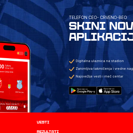
TELEFON CEO- CRVENO-BEO
SKINI NO
APLIKACI
Digitalna ulaznica na stadion
Zanimljiva takmičenja i vredne na
Najsvežije vesti i meč centar
Vesti
rezultati