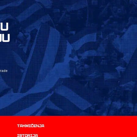
VU
JU
grade
Takmičenja
istorija