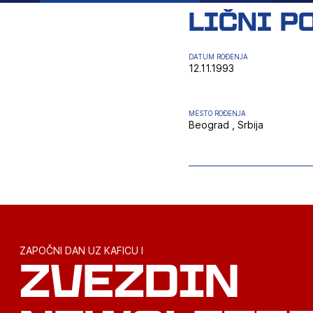
lični p
DATUM ROĐENJA
12.11.1993
MESTO ROĐENJA
Beograd , Srbija
ZAPOČNI DAN UZ KAFICU I
ZVEZDIN