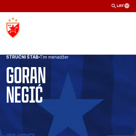
LAT
STRUČNI ŠTAB
Tim menadžer
Goran
Negić