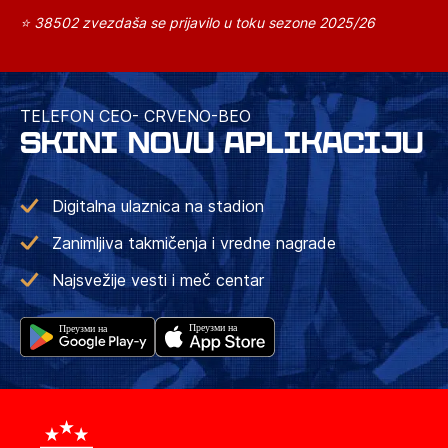
⭐ 38502 zvezdaša se prijavilo u toku sezone 2025/26
TELEFON CEO- CRVENO-BEO
SKINI NOVU APLIKACIJU
Digitalna ulaznica na stadion
Zanimljiva takmičenja i vredne nagrade
Najsvežije vesti i meč centar