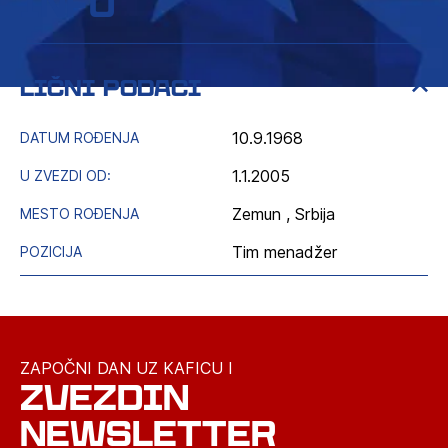
info
lični podaci
10.9.1968
DATUM ROĐENJA
1.1.2005
U ZVEZDI OD:
Zemun , Srbija
MESTO ROĐENJA
Tim menadžer
POZICIJA
ZAPOČNI DAN UZ KAFICU I
ZVEZDIN
NEWSLETTER