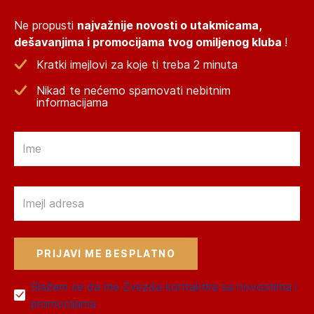
Ne propusti
najvažnije novosti o utakmicama,
dešavanjima i promocijama tvog omiljenog kluba
!
Kratki imejlovi za koje ti treba 2 minuta
Nikad te nećemo spamovati nebitnim
informacijama
Email
Email
Slažem se da me Zvezda kontaktira sa novostima i
promocijama