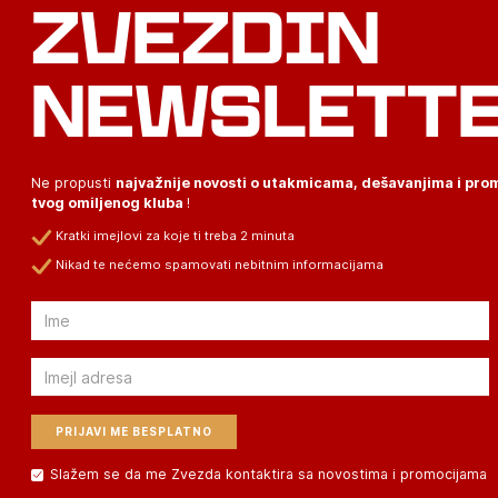
ZVEZDIN
NEWSLETT
Ne propusti
najvažnije novosti o utakmicama, dešavanjima i pr
tvog omiljenog kluba
!
Kratki imejlovi za koje ti treba 2 minuta
Nikad te nećemo spamovati nebitnim informacijama
Email
Email
Slažem se da me Zvezda kontaktira sa novostima i promocijama