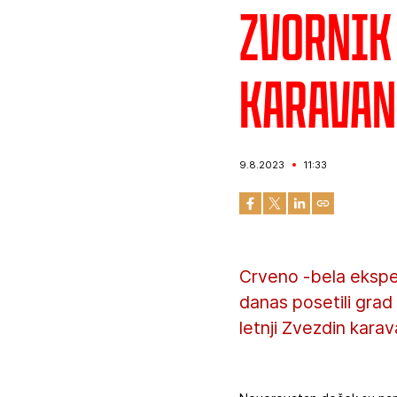
Zvornik
karavan
9.8.2023
11:33
Crveno -bela eksped
danas posetili grad 
letnji Zvezdin karav