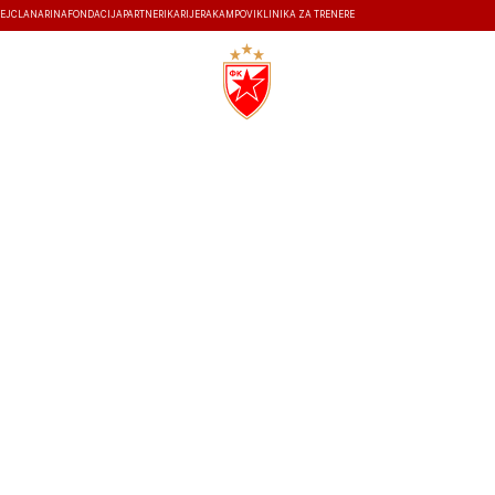
EJ
ČLANARINA
FONDACIJA
PARTNERI
KARIJERA
KAMPOVI
KLINIKA ZA TRENERE
ISTORIJA