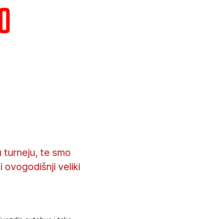
o
u turneju, te smo
 ovogodišnji veliki