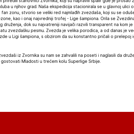
riredili stanovnici Zvornika, koji su napravili špalir gde je prošao
kluba u njihov grad. Naša ekspedicija stacionirala se u glavnoj ulici
fan zonu, stvorio se veliki red najmlađih zvezdaša, koji su se oduše
one, kao i onaj najvredniji trofej - Lige šampiona. Orila se Zvezdi
ruženja, dok su najvatreniji navijači razvili transparent na kom je p
znatu zvezdašku pesmu. Zvezda je velika porodica, a od danas je već
de u Ligi šampiona, s obzirom da su konstantno pričali o prelepoj i
ezdaši iz Zvornika su nam se zahvalili na poseti i naglasili da druž
gostovati Mladosti u trećem kolu Superlige Srbije.