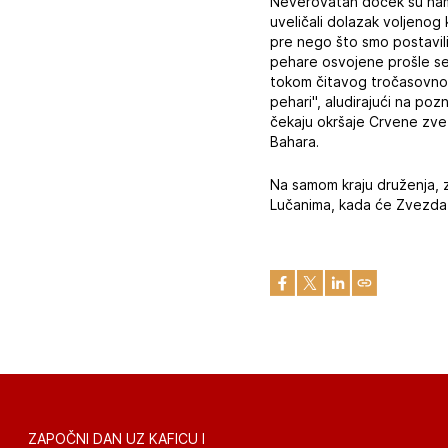
Neverovatan doček su nam p
uveličali dolazak voljenog 
pre nego što smo postavili 
pehare osvojene prošle sez
tokom čitavog tročasovnog d
pehari", aludirajući na po
čekaju okršaje Crvene zvez
Bahara.
Na samom kraju druženja, zv
Lučanima, kada će Zvezda 
ZAPOČNI DAN UZ KAFICU I