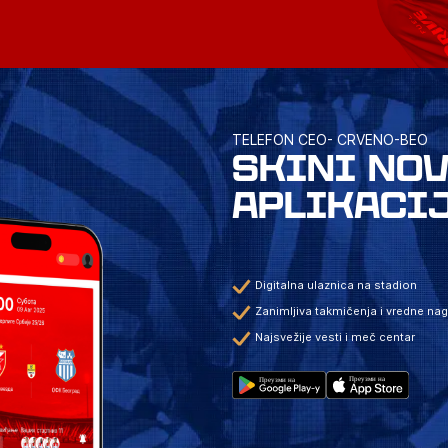
TELEFON CEO- CRVENO-BEO
SKINI NO
APLIKACI
Digitalna ulaznica na stadion
Zanimljiva takmičenja i vredne na
Najsvežije vesti i meč centar