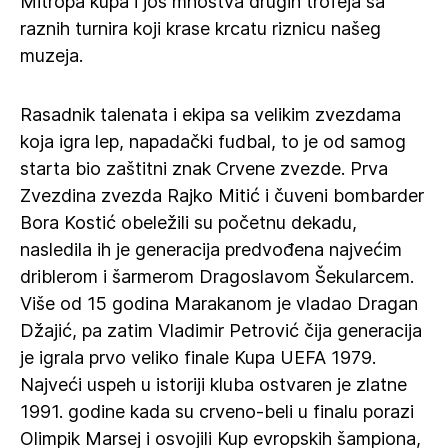
Mitropa kupa i još mnoštva drugih trofeja sa
raznih turnira koji krase krcatu riznicu našeg
muzeja.
Rasadnik talenata i ekipa sa velikim zvezdama
koja igra lep, napadački fudbal, to je od samog
starta bio zaštitni znak Crvene zvezde. Prva
Zvezdina zvezda Rajko Mitić i čuveni bombarder
Bora Kostić obeležili su početnu dekadu,
nasledila ih je generacija predvođena najvećim
driblerom i šarmerom Dragoslavom Šekularcem.
Više od 15 godina Marakanom je vladao Dragan
Džajić, pa zatim Vladimir Petrović čija generacija
je igrala prvo veliko finale Kupa UEFA 1979.
Najveći uspeh u istoriji kluba ostvaren je zlatne
1991. godine kada su crveno-beli u finalu porazi
Olimpik Marsej i osvojili Kup evropskih šampiona,