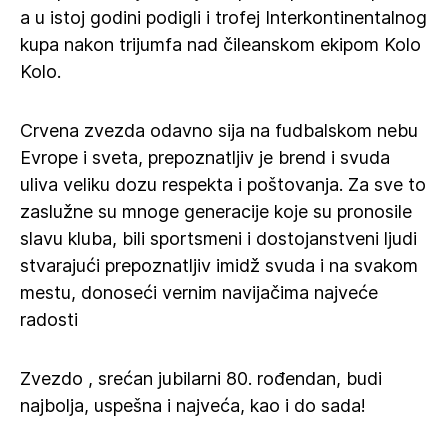
a u istoj godini podigli i trofej Interkontinentalnog
kupa nakon trijumfa nad čileanskom ekipom Kolo
Kolo.
Crvena zvezda odavno sija na fudbalskom nebu
Evrope i sveta, prepoznatljiv je brend i svuda
uliva veliku dozu respekta i poštovanja. Za sve to
zaslužne su mnoge generacije koje su pronosile
slavu kluba, bili sportsmeni i dostojanstveni ljudi
stvarajući prepoznatljiv imidž svuda i na svakom
mestu, donoseći vernim navijačima najveće
radosti
Zvezdo , srećan jubilarni 80. rođendan, budi
najbolja, uspešna i najveća, kao i do sada!