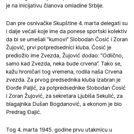
je na inicijativu članova omladine Srbije.
Dan pre osnivačke Skupštine 4. marta delegati su
i dalje većali koje ime da ponese sportski kolektiv
da bi se umešali “kumovi” Slobodan Ćosić i Zoran
Žujović, prvi potpredsednici kluba. Ćosić je
predložio ime Zvezda, Žujović dodao: “Odlično,
samo kad Zvezda, neka bude crvena”. Tako se,
kažu hroničari tog vremena, rodila naša Crvena
zvezda. Za prvog predsednika kluba izabran je
Đorđe Paljić, za potpredsednike Slobodan Ćosić
i Zoran Žujović, za sekretara Ljubiša Sekulić, za
blagajnika Dušan Bogdanović, a ekonom je bio
Predrag Đajić.
Tog 4. marta 1945. godine prvu utakmicu u