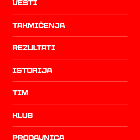
Vesti
Takmičenja
rezultati
istorija
TIM
Klub
prodavnica