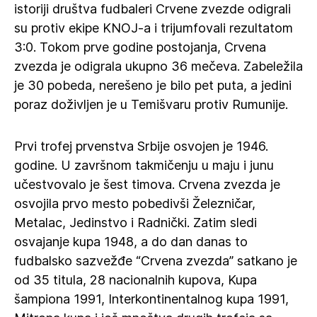
istoriji društva fudbaleri Crvene zvezde odigrali
su protiv ekipe KNOJ-a i trijumfovali rezultatom
3:0. Tokom prve godine postojanja, Crvena
zvezda je odigrala ukupno 36 mečeva. Zabeležila
je 30 pobeda, nerešeno je bilo pet puta, a jedini
poraz doživljen je u Temišvaru protiv Rumunije.
Prvi trofej prvenstva Srbije osvojen je 1946.
godine. U završnom takmičenju u maju i junu
učestvovalo je šest timova. Crvena zvezda je
osvojila prvo mesto pobedivši Železničar,
Metalac, Jedinstvo i Radnički. Zatim sledi
osvajanje kupa 1948, a do dan danas to
fudbalsko sazvežđe “Crvena zvezda” satkano je
od 35 titula, 28 nacionalnih kupova, Kupa
šampiona 1991, Interkontinentalnog kupa 1991,