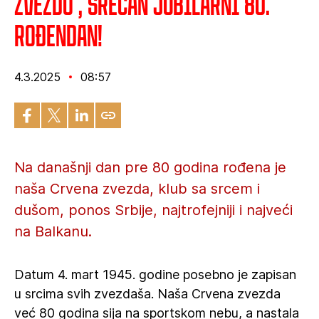
Zvezdo , srećan jubilarni 80.
rođendan!
4.3.2025
08:57
Na današnji dan pre 80 godina rođena je
naša Crvena zvezda, klub sa srcem i
dušom, ponos Srbije, najtrofejniji i najveći
na Balkanu.
Datum 4. mart 1945. godine posebno je zapisan
u srcima svih zvezdaša. Naša Crvena zvezda
već 80 godina sija na sportskom nebu, a nastala