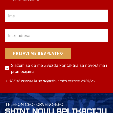
Email
Email
Slažem se da me Zvezda kontaktira sa novostima i
promocijama
⭐ 38502 zvezdaša se prijavilo u toku sezone 2025/26
TELEFON CEO- CRVENO-BEO
SKINI NOVU APLIKACIJU