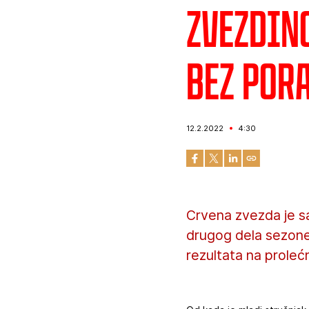
Zvezdin
bez pora
12.2.2022
4:30
Crvena zvezda je sa
drugog dela sezone.
rezultata na proleć