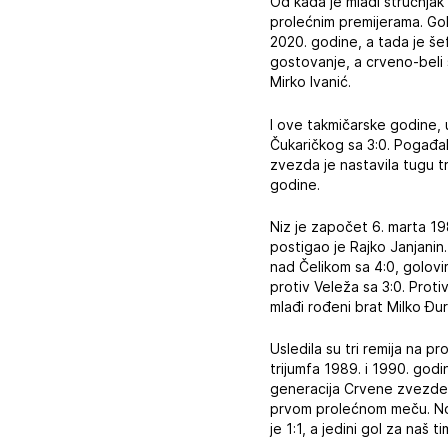
Od kada je mladi stručnjak
prolećnim premijerama. Gol
2020. godine, a tada je še
gostovanje, a crveno-beli 
Mirko Ivanić.
I ove takmičarske godine, 
Čukaričkog sa 3:0. Pogađa
zvezda je nastavila tugu t
godine.
Niz je započet 6. marta 19
postigao je Rajko Janjanin
nad Čelikom sa 4:0, golovim
protiv Veleža sa 3:0. Prot
mlađi rođeni brat Milko Đur
Usledila su tri remija na pr
trijumfa 1989. i 1990. god
generacija Crvene zvezde k
prvom prolećnom meču. No
je 1:1, a jedini gol za naš t