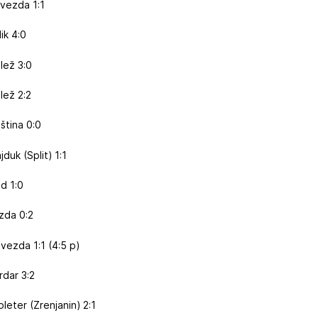
zvezda 1:1
ik 4:0
lež 3:0
lež 2:2
ština 0:0
duk (Split) 1:1
d 1:0
zda 0:2
vezda 1:1 (4:5 p)
rdar 3:2
leter (Zrenjanin) 2:1