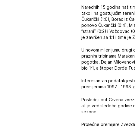
Narednih 15 godina naš tim
tako i na gostujućim tereni
Čukarički (1:0), Borac iz Č
ponovo Čukarički (0:4), Mla
”strani” (0:2) i Voždovac (
je završen sa 1:1 i time j
U novom milenijumu drugi 
praznim tribinama Marakane
pogotka, Dejan Milovanović
bio 1:1, a štoper Đorđe Tut
Interesantan podatak jest
premijerama 1997. i 1998. 
Poslednji put Crvena zvezd
ali je već sledeće godine 
sezone.
Prolećne premijere Zvezde