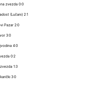
vena zvezda 0:0
dost (Lučani) 2:1
vi Pazar 2:0
vor 3:0
jvodina 4:0
zvezda 0:2
 zvezda 1:3
arički 3:0