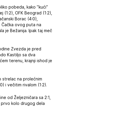
oliko pobeda, kako ”kući”
ej (1:2), OFK Beograd (1:2),
ačanski Borac (4:0),
 iz Čačka ovog puta na
la je Bežanija. Ipak taj meč
godine Zvezda je pred
ndo Kastiljo sa dva
em terenu, krajnji ishod je
 strelac na prolećnim
i večitim rivalom (1:2).
ne od Željezničara sa 2:1,
u prvo kolo drugog dela