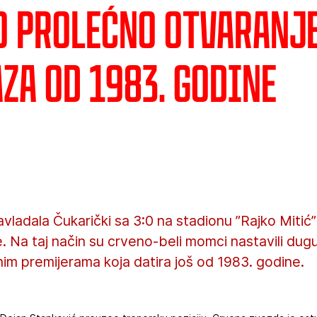
o prolećno otvaranj
za od 1983. godine
vladala Čukarički sa 3:0 na stadionu ”Rajko Miti
 Na taj način su crveno-beli momci nastavili dugu 
nim premijerama koja datira još od 1983. godine.