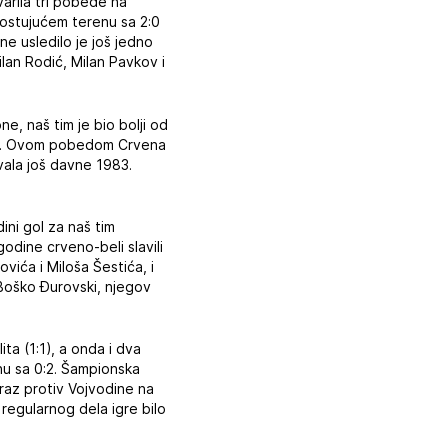
arila tri pobede na
gostujućem terenu sa 2:0
e usledilo je još jedno
lan Rodić, Milan Pavkov i
e, naš tim je bio bolji od
vić. Ovom pobedom Crvena
ovala još davne 1983.
ini gol za naš tim
odine crveno-beli slavili
vića i Miloša Šestića, i
 Boško Đurovski, njegov
ita (1:1), a onda i dva
nu sa 0:2. Šampionska
oraz protiv Vojvodine na
egularnog dela igre bilo