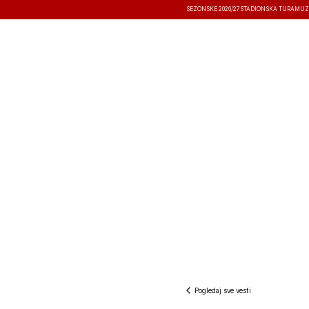
SEZONSKE 2026/27
STADIONSKA TURA
MUZ
VESTI
TAKMIČENJA
REZULTATI
Pogledaj sve vesti