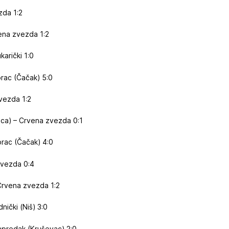
zda 1:2
ena zvezda 1:2
arički 1:0
rac (Čačak) 5:0
vezda 1:2
ca) – Crvena zvezda 0:1
rac (Čačak) 4:0
zvezda 0:4
 Crvena zvezda 1:2
ički (Niš) 3:0
apredak (Kruševac) 2:0