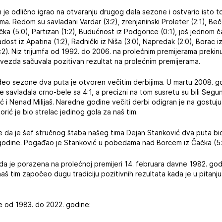
 je odlično igrao na otvaranju drugog dela sezone i ostvario isto t
ma. Redom su savladani Vardar (3:2), zrenjaninski Proleter (2:1), Beč
ačka (5:0), Partizan (1:2), Budućnost iz Podgorice (0:1), još jednom č
dost iz Apatina (1:2), Radnički iz Niša (3:0), Napredak (2:0), Borac
0:2). Niz trijumfa od 1992. do 2006. na prolećnim premijerama prekinu
e Zvezda sačuvala pozitivan rezultat na prolećnim premijerama.
deo sezone dva puta je otvoren večitim derbijima. U martu 2008. 
 savladala crno-bele sa 4:1, a precizni na tom susretu su bili Segu
 i Nenad Milijaš. Naredne godine večiti derbi odigran je na gostujuć
orić je bio strelac jedinog gola za naš tim.
e da je šef stručnog štaba našeg tima Dejan Stanković dva puta bio
godine. Pogađao je Stanković u pobedama nad Borcem iz Čačka (5:0) 
a je porazena na prolećnoj premijeri 14. februara davne 1982. godi
naš tim započeo dugu tradiciju pozitivnih rezultata kada je u pitanj
 od 1983. do 2022. godine: