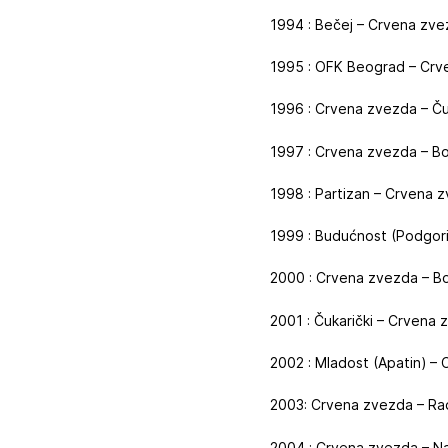
1994 : Bečej – Crvena zve
1995 : OFK Beograd – Crv
1996 : Crvena zvezda – Čuk
1997 : Crvena zvezda – Bo
1998 : Partizan – Crvena z
1999 : Budućnost (Podgori
2000 : Crvena zvezda – Bo
2001 : Čukarički – Crvena 
2002 : Mladost (Apatin) –
2003: Crvena zvezda – Radn
2004 : Crvena zvezda – N