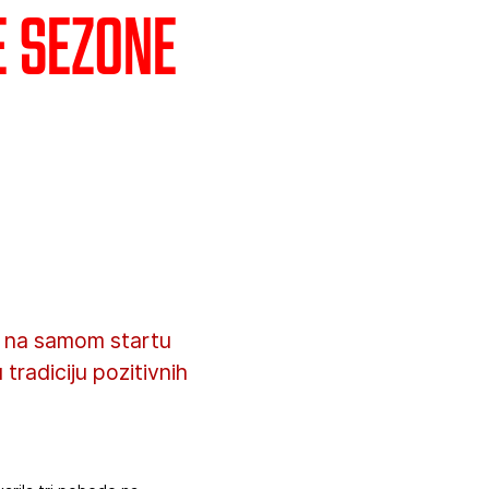
e sezone
ć” na samom startu
tradiciju pozitivnih