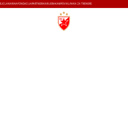
EJ
ČLANARINA
FONDACIJA
PARTNERI
KARIJERA
KAMPOVI
KLINIKA ZA TRENERE
ISTORIJA