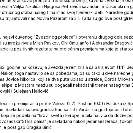
 Dejan Stanković preuzeo trenersku poziciju, Crvena zvezda je ostv
ovima Veljka Nikolića i Njegoša Petrovića savladan je Čukarički na 
f stručnog štaba našeg tima imao svoj trenerski debi. Naredne godin
su trijumfovali nad Novim Pazarom sa 3:1. Tada su golove postigli Mi
u najavi čuvenog ”Zvezdinog proleća” i otvaranju drugog dela sezon
li su mrežu rivala Milan Pavkov, Ohi Omuijanfo i Aleksandar Drago
radiciju pozitivnih rezultata na prolećnim premijerama koje je start
83. godine na Koševu, a Zvezda je remizirala sa Sarajevom (1:1). Jed
. Nakon toga nastavilo se sa pobedama, pa su tako u dve naredne g
a Jovice Nikolića, koji se dva puta upisao u strelce, Đorđa Milovano
iv ekipe iz Mostara mrežu su pogađali nekadašnji trener našeg tima
ovski i Sulejman Halilović.
olećnim premijerama protiv Veleža (2:2), Prištine (0:0) i Hajduka iz Spl
ine. Savladani su beogradski Rad sa 1:0 i Vardar na gostujećem tere
oja se popela na ”krov” sveta i Evrope je bila na ivici da doživi p
vosadska”Stara dama” je savladana nakon jedanaesteraca, tokom r
im je postigao Dragiša Binić.