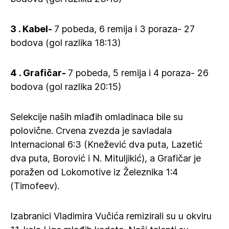
3 . Kabel-
7 pobeda, 6 remija i 3 poraza- 27
bodova (gol razlika 18:13)
4 . Grafičar-
7 pobeda, 5 remija i 4 poraza- 26
bodova (gol razlika 20:15)
Selekcije naših mlađih omladinaca bile su
polovične. Crvena zvezda je savladala
Internacional 6:3 (Knežević dva puta, Lazetić
dva puta, Borović i N. Mituljikić), a Grafičar je
poražen od Lokomotive iz Železnika 1:4
(Timofeev).
Izabranici Vladimira Vučića remizirali su u okviru