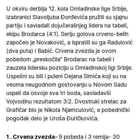
U okviru derbija 12. kola Omladinske lige Srbije,
izabranici Slavoljuba Đorđevića pružili su sjajnu
partiju i savladali dojučerašnjeg lidera na tabeli,
ekipu Brodarca (4:1). Seriju golova crveno-belih
započeo je Novaković, a ispratili su ga Radulović
(dva puta) i Babić. Crvena zvezda je ovom
pobedom „preskočila“ Brodarac na tabeli i
zauzela lidersku poziciju u Omladinskoj ligi Srbije.
Uspešni su bili i puleni Dejana Simića koji su na
veoma neugodnom gostovanju u Novom Sadu
uspeli da osvoje sva tri boda, savladavši
Vojvodinu rezultatom 3:2. Dvostruki strelac za
Grafičar bio je Nikola Njamculović, a pobednički
pogodak delo je Uroša Đuričkovića.
1 . Crvena zvezda-
9 pobeda i 3 remija- 30