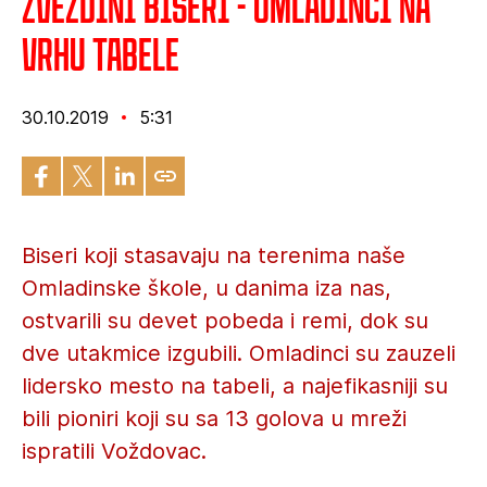
Zvezdini biseri - Omladinci na
vrhu tabele
30.10.2019
5:31
Biseri koji stasavaju na terenima naše
Omladinske škole, u danima iza nas,
ostvarili su devet pobeda i remi, dok su
dve utakmice izgubili. Omladinci su zauzeli
lidersko mesto na tabeli, a najefikasniji su
bili pioniri koji su sa 13 golova u mreži
ispratili Voždovac.