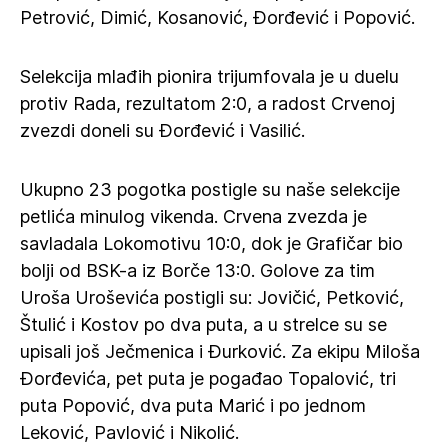
Petrović, Dimić, Kosanović, Đorđević i Popović.
Selekcija mlađih pionira trijumfovala je u duelu
protiv Rada, rezultatom 2:0, a radost Crvenoj
zvezdi doneli su Đorđević i Vasilić.
Ukupno 23 pogotka postigle su naše selekcije
petlića minulog vikenda. Crvena zvezda je
savladala Lokomotivu 10:0, dok je Grafičar bio
bolji od BSK-a iz Borče 13:0. Golove za tim
Uroša Uroševića postigli su: Jovičić, Petković,
Štulić i Kostov po dva puta, a u strelce su se
upisali još Ječmenica i Đurković. Za ekipu Miloša
Đorđevića, pet puta je pogađao Topalović, tri
puta Popović, dva puta Marić i po jednom
Leković, Pavlović i Nikolić.