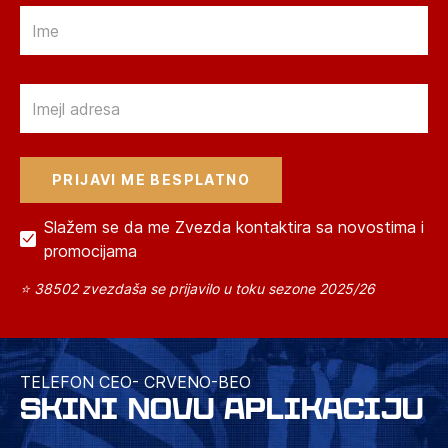
Email
Email
Slažem se da me Zvezda kontaktira sa novostima i
promocijama
⭐ 38502 zvezdaša se prijavilo u toku sezone 2025/26
TELEFON CEO- CRVENO-BEO
SKINI NOVU APLIKACIJU