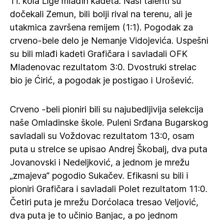
11. kola Lige mlađih kadeta. Naši talenti su
dočekali Zemun, bili bolji rival na terenu, ali je
utakmica završena remijem (1:1). Pogodak za
crveno-bele delo je Nemanje Vidojevića. Uspešni
su bili mlađi kadeti Grafičara i savladali OFK
Mladenovac rezultatom 3:0. Dvostruki strelac
bio je Ćirić, a pogodak je postigao i Urošević.
Crveno -beli pioniri bili su najubedljivija selekcija
naše Omladinske škole. Puleni Srđana Bugarskog
savladali su Voždovac rezultatom 13:0, osam
puta u strelce se upisao Andrej Škobalj, dva puta
Jovanovski i Nedeljković, a jednom je mrežu
„zmajeva“ pogodio Sukačev. Efikasni su bili i
pioniri Grafičara i savladali Polet rezultatom 11:0.
Četiri puta je mrežu Dorćolaca tresao Veljović,
dva puta je to učinio Banjac, a po jednom