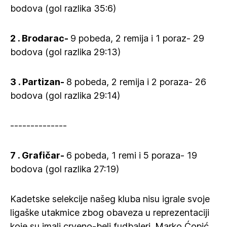
bodova (gol razlika 35:6)
2 . Brodarac-
9 pobeda, 2 remija i 1 poraz- 29
bodova (gol razlika 29:13)
3 . Partizan-
8 pobeda, 2 remija i 2 poraza- 26
bodova (gol razlika 29:14)
--------------
7 . Grafičar-
6 pobeda, 1 remi i 5 poraza- 19
bodova (gol razlika 27:19)
Kadetske selekcije našeg kluba nisu igrale svoje
ligaške utakmice zbog obaveza u reprezentaciji
koje su imali crveno-beli fudbaleri. Marko Ćopić,