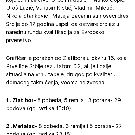
Uroš Lazić, Vukašin Krstić, Vladimir Miletić,
Nikola Stanković i Mateja Bačanin su noseći dres
Srbije do 17 godina uspeli da ostvare prolaz u
narednu rundu kvalifikacija za Evropsko
prvenstvo.
Grafičar je poražen od Zlatibora u okviru 16. kola
Prve lige Srbije rezultatom 0:2, ali je i dalje
situacija na vrhu tabele, drugog po kvalitetu
domaćeg takmičenja, veoma neizvesna.
1 . Zlatibor-
8 pobeda, 5 remija i 3 poraza- 29
bodova (gol razlika 15:10)
2 . Metalac-
8 pobeda, 3 remija i 5 poraza- 27
bodova (gol razlika 23:18)