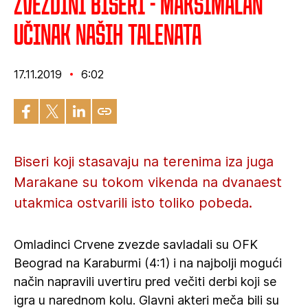
Zvezdini biseri - Maksimalan
učinak naših talenata
17.11.2019
6:02
Biseri koji stasavaju na terenima iza juga
Marakane su tokom vikenda na dvanaest
utakmica ostvarili isto toliko pobeda.
Omladinci Crvene zvezde savladali su OFK
Beograd na Karaburmi (4:1) i na najbolji mogući
način napravili uvertiru pred večiti derbi koji se
igra u narednom kolu. Glavni akteri meča bili su