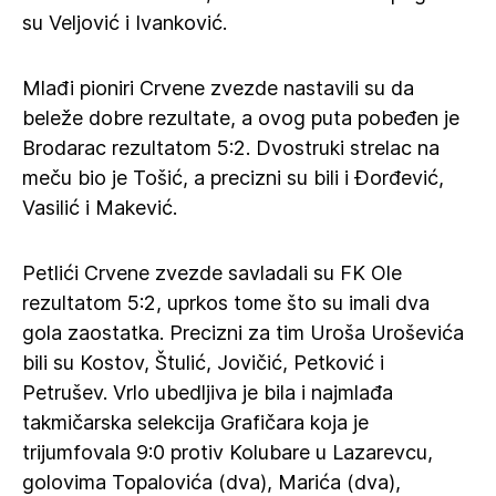
su Veljović i Ivanković.
Mlađi pioniri Crvene zvezde nastavili su da
beleže dobre rezultate, a ovog puta pobeđen je
Brodarac rezultatom 5:2. Dvostruki strelac na
meču bio je Tošić, a precizni su bili i Đorđević,
Vasilić i Makević.
Petlići Crvene zvezde savladali su FK Ole
rezultatom 5:2, uprkos tome što su imali dva
gola zaostatka. Precizni za tim Uroša Uroševića
bili su Kostov, Štulić, Jovičić, Petković i
Petrušev. Vrlo ubedljiva je bila i najmlađa
takmičarska selekcija Grafičara koja je
trijumfovala 9:0 protiv Kolubare u Lazarevcu,
golovima Topalovića (dva), Marića (dva),