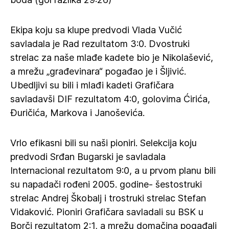
Ekipa koju sa klupe predvodi Vlada Vučić
savladala je Rad rezultatom 3:0. Dvostruki
strelac za naše mlađe kadete bio je Nikolašević,
a mrežu „građevinara“ pogađao je i Šljivić.
Ubedljivi su bili i mlađi kadeti Grafičara
savladavši DIF rezultatom 4:0, golovima Ćirića,
Đuričića, Markova i Janoševića.
Vrlo efikasni bili su naši pioniri. Selekcija koju
predvodi Srđan Bugarski je savladala
Internacional rezultatom 9:0, a u prvom planu bili
su napadači rođeni 2005. godine- šestostruki
strelac Andrej Škobalj i trostruki strelac Stefan
Vidaković. Pioniri Grafičara savladali su BSK u
Borči rezultatom 2:1, a mrežu domačina pogađali