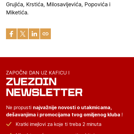
Grujića, Krstića, Milosavljevića, Popovića i
Miketića.
ZAPOČNI DAN UZ KAFICU I
ZVEZDIN
NEWSLETTER
Ne propusti
najvažnije novosti o utakmicama,
dešavanjima i promocijama tvog omiljenog kluba
!
Kratki imejlovi za koje ti treba 2 minuta