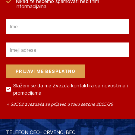
Nikad te nećemo spamovati nebitnim
informacijama
Email
Email
Slažem se da me Zvezda kontaktira sa novostima i
promocijama
⭐ 38502 zvezdaša se prijavilo u toku sezone 2025/26
TELEFON CEO- CRVENO-BEO