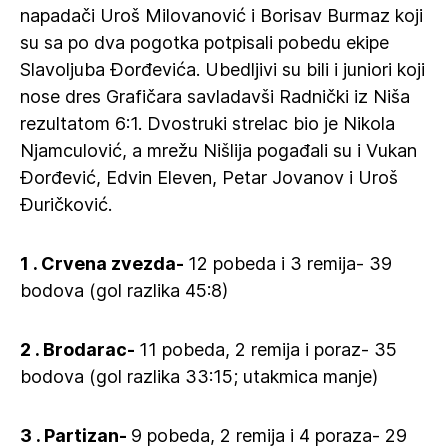
napadači Uroš Milovanović i Borisav Burmaz koji
su sa po dva pogotka potpisali pobedu ekipe
Slavoljuba Đorđevića. Ubedljivi su bili i juniori koji
nose dres Grafičara savladavši Radnički iz Niša
rezultatom 6:1. Dvostruki strelac bio je Nikola
Njamculović, a mrežu Nišlija pogađali su i Vukan
Đorđević, Edvin Eleven, Petar Jovanov i Uroš
Đuričković.
1 . Crvena zvezda-
12 pobeda i 3 remija- 39
bodova (gol razlika 45:8)
2 . Brodarac-
11 pobeda, 2 remija i poraz- 35
bodova (gol razlika 33:15; utakmica manje)
3 . Partizan-
9 pobeda, 2 remija i 4 poraza- 29