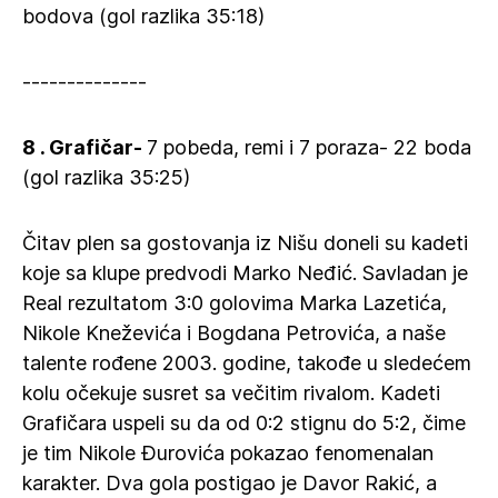
bodova (gol razlika 35:18)
--------------
8 . Grafičar-
7 pobeda, remi i 7 poraza- 22 boda
(gol razlika 35:25)
Čitav plen sa gostovanja iz Nišu doneli su kadeti
koje sa klupe predvodi Marko Neđić. Savladan je
Real rezultatom 3:0 golovima Marka Lazetića,
Nikole Kneževića i Bogdana Petrovića, a naše
talente rođene 2003. godine, takođe u sledećem
kolu očekuje susret sa večitim rivalom. Kadeti
Grafičara uspeli su da od 0:2 stignu do 5:2, čime
je tim Nikole Đurovića pokazao fenomenalan
karakter. Dva gola postigao je Davor Rakić, a