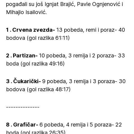
pogađali su još Ignjat Brajić, Pavle Ognjenović i
Mihajlo Isailović.
1 . Crvena zvezda-
13 pobeda, remi i poraz- 40
bodova (gol razlika 61:11)
2 .
Partizan-
10 pobeda, 3 remija i 2 poraza- 33
boda (gol razlika 49:16)
3 . Čukarički-
9 pobeda, 3 remija i 3 poraza- 30
bodova (gol razlika 48:17)
--------------
8 . Grafičar-
6 pobeda, 4 remija i 5 poraza- 22
boda (gol razlika 26:35)