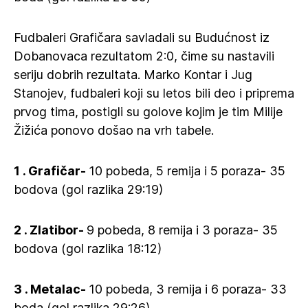
Fudbaleri Grafičara savladali su Budućnost iz
Dobanovaca rezultatom 2:0, čime su nastavili
seriju dobrih rezultata. Marko Kontar i Jug
Stanojev, fudbaleri koji su letos bili deo i priprema
prvog tima, postigli su golove kojim je tim Milije
Žižića ponovo došao na vrh tabele.
1 . Grafičar-
10 pobeda, 5 remija i 5 poraza- 35
bodova (gol razlika 29:19)
2 .
Zlatibor-
9 pobeda, 8 remija i 3 poraza- 35
bodova (gol razlika 18:12)
3 . Metalac-
10 pobeda, 3 remija i 6 poraza- 33
boda (gol razlika 29:26)