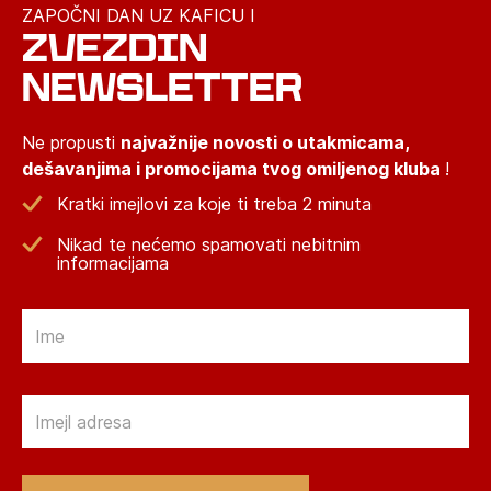
ZAPOČNI DAN UZ KAFICU I
ZVEZDIN
NEWSLETTER
Ne propusti
najvažnije novosti o utakmicama,
dešavanjima i promocijama tvog omiljenog kluba
!
Kratki imejlovi za koje ti treba 2 minuta
Nikad te nećemo spamovati nebitnim
informacijama
Email
Email