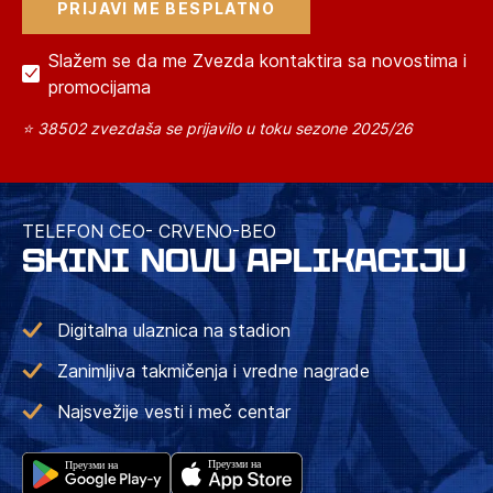
Slažem se da me Zvezda kontaktira sa novostima i
promocijama
⭐ 38502 zvezdaša se prijavilo u toku sezone 2025/26
TELEFON CEO- CRVENO-BEO
SKINI NOVU APLIKACIJU
Digitalna ulaznica na stadion
Zanimljiva takmičenja i vredne nagrade
Najsvežije vesti i meč centar