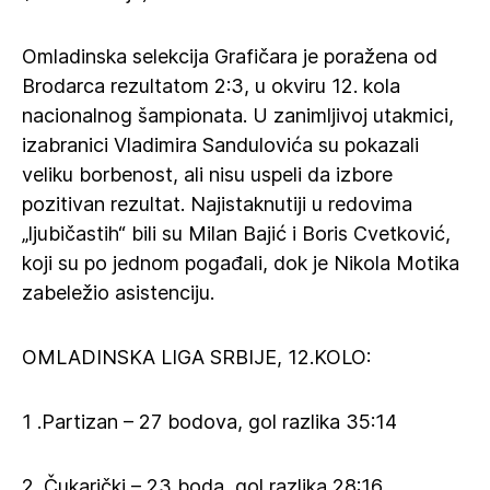
Omladinska selekcija Grafičara je poražena od
Brodarca rezultatom 2:3, u okviru 12. kola
nacionalnog šampionata. U zanimljivoj utakmici,
izabranici Vladimira Sandulovića su pokazali
veliku borbenost, ali nisu uspeli da izbore
pozitivan rezultat. Najistaknutiji u redovima
„ljubičastih“ bili su Milan Bajić i Boris Cvetković,
koji su po jednom pogađali, dok je Nikola Motika
zabeležio asistenciju.
OMLADINSKA LIGA SRBIJE, 12.KOLO:
1 .Partizan – 27 bodova, gol razlika 35:14
2 .Čukarički – 23 boda, gol razlika 28:16