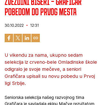
Zvezdini biseri – Grafičar
pobedom do prvog mesta
30.10.2022
12:31
U vikendu za nama, ukupno sedam
selekcija iz crveno-bele Omladinske škole
odigralo je svoje mečeve, a seniori
Grafičara upisali su novu pobedu u Prvoj
ligi Srbije.
Seniorska selekcija našeg razvojnog tima
Grafičara je savladala ekipu Mačve rezultatom