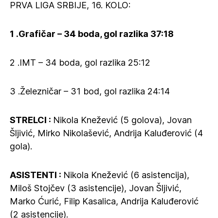
PRVA LIGA SRBIJE, 16. KOLO:
1 .Grafičar – 34 boda, gol razlika 37:18
2 .IMT – 34 boda, gol razlika 25:12
3 .Železničar – 31 bod, gol razlika 24:14
STRELCI :
Nikola Knežević (5 golova), Jovan
Šljivić, Mirko Nikolašević, Andrija Kaluđerović (4
gola).
ASISTENTI :
Nikola Knežević (6 asistencija),
Miloš Stojčev (3 asistencije), Jovan Šljivić,
Marko Ćurić, Filip Kasalica, Andrija Kaluđerović
(2 asistencije).