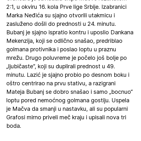
2:1, u okviru 16. kola Prve lige Srbije. Izabranici
Marka Neđića su sjajno otvorili utakmicu i
zasluženo došli do prednosti u 24. minutu.
Bubanj je sjajno ispratio kontru i uposlio Dankana
Mekenzija, koji se odlično snašao, predriblao
golmana protivnika i poslao loptu u praznu
mrežu. Drugo poluvreme je počelo još bolje po
„ljubičaste“, koji su duplirali prednost u 49.
minutu. Lazić je sjajno probio po desnom boku i
oštro centrirao na prvu stativu, a razigrani
Mateja Bubanj se dobro snašao i samo „bocnuo“
loptu pored nemoćnog golmana gostiju. Uspela
je Mačva da smanji u nastavku, ali su popularni
Grafosi mirno priveli meč kraju i upisali nova tri
boda.