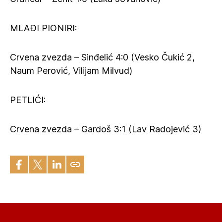
MLAĐI PIONIRI:
Crvena zvezda – Sinđelić 4:0 (Vesko Čukić 2,
Naum Perović, Vilijam Milvud)
PETLIĆI:
Crvena zvezda – Gardoš 3:1 (Lav Radojević 3)