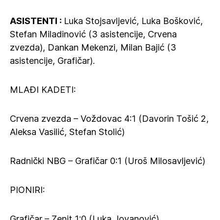
ASISTENTI :
Luka Stojsavljević, Luka Bošković,
Stefan Miladinović (3 asistencije, Crvena
zvezda), Dankan Mekenzi, Milan Bajić (3
asistencije, Grafičar).
MLAĐI KADETI:
Crvena zvezda – Voždovac 4:1 (Davorin Tošić 2,
Aleksa Vasilić, Stefan Stolić)
Radnički NBG – Grafičar 0:1 (Uroš Milosavljević)
PIONIRI:
Grafičar – Zenit 1:0 (Luka Jovanović)