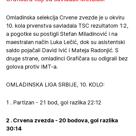
Omladinska selekcija Crvene zvezde je u okviru
10. kola prvenstva savladala TSC rezultatom 1:2,
a pogotke su postigli Stefan Miladinović i na
maestralan način Luka Lečić, dok su asistentski
saldo pojačali David Ivić i Mateja Radonjić. S
druge strane, omladinci Grafičara su odigrali bez
golova protiv IMT-a.
OMLADINSKA LIGA SRBIJE, 10. KOLO:
1 . Partizan - 21 bod, gol razlika 22:12
2 . Crvena zvezda - 20 bodova, gol razlika
30:14