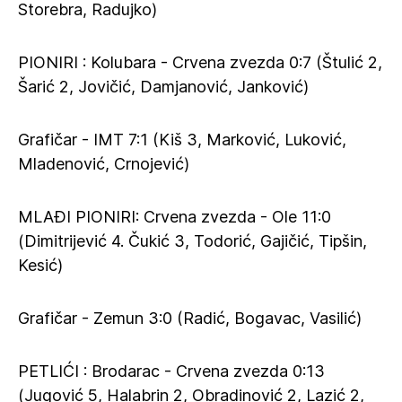
Storebra, Radujko)
PIONIRI : Kolubara - Crvena zvezda 0:7 (Štulić 2,
Šarić 2, Jovičić, Damjanović, Janković)
Grafičar - IMT 7:1 (Kiš 3, Marković, Luković,
Mladenović, Crnojević)
MLAĐI PIONIRI: Crvena zvezda - Ole 11:0
(Dimitrijević 4. Čukić 3, Todorić, Gajičić, Tipšin,
Kesić)
Grafičar - Zemun 3:0 (Radić, Bogavac, Vasilić)
PETLIĆI : Brodarac - Crvena zvezda 0:13
(Jugović 5, Halabrin 2, Obradinović 2, Lazić 2,