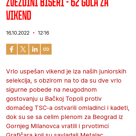
Zvezdini biseri - 62 gola za
vikend
16.10.2022
12:16
Vrlo uspešan vikend je iza naših juniorskih
selekcija, s obzirom na to da su dve vrlo
sigurne pobede na neugodnom
gostovanju u Bačkoj Topoli protiv
domaćeg TSC-a ostvarili omladinci i kadeti,
dok su se sa celim plenom za Beograd iz
Gornjeg Milanovca vratili i prvotimci
Grafičara koji su savladali Metalac.