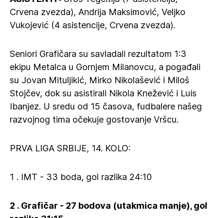
Crvena zvezda), Andrija Maksimović, Veljko
Vukojević (4 asistencije, Crvena zvezda).
Seniori Grafičara su savladali rezultatom 1:3
ekipu Metalca u Gornjem Milanovcu, a pogađali
su Jovan Mituljikić, Mirko Nikolašević i Miloš
Stojčev, dok su asistirali Nikola Knežević i Luis
Ibanjez. U sredu od 15 časova, fudbalere našeg
razvojnog tima očekuje gostovanje Vršcu.
PRVA LIGA SRBIJE, 14. KOLO:
1 . IMT - 33 boda, gol razlika 24:10
2 . Grafičar - 27 bodova (utakmica manje), gol