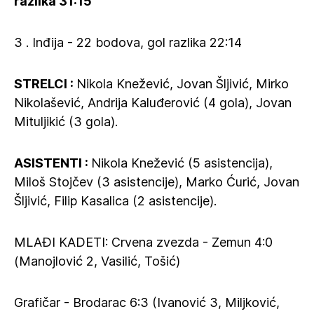
razlika 31:15
3 . Inđija - 22 bodova, gol razlika 22:14
STRELCI :
Nikola Knežević, Jovan Šljivić, Mirko
Nikolašević, Andrija Kaluđerović (4 gola), Jovan
Mituljikić (3 gola).
ASISTENTI :
Nikola Knežević (5 asistencija),
Miloš Stojčev (3 asistencije), Marko Ćurić, Jovan
Šljivić, Filip Kasalica (2 asistencije).
MLAĐI KADETI: Crvena zvezda - Zemun 4:0
(Manojlović 2, Vasilić, Tošić)
Grafičar - Brodarac 6:3 (Ivanović 3, Miljković,