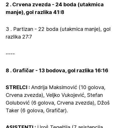
2 . Crvena zvezda - 24 boda (utakmica
manje), gol razlika 41:8
3 . Partizan - 22 boda (utakmica manje), gol
razlika 27:7
----
8 . Grafičar - 13 bodova, gol razlika 16:16
STRELCI :
Andrija Maksimović (10 golova,
Crvena zvezda), Veljko Vukojević, Stefan
Golubović (6 golova, Crvena zvezda), Džoš
Taker (6 golova, Grafičar).
ASISTENTI :
Uroš Tegeltija (7 asistencija,