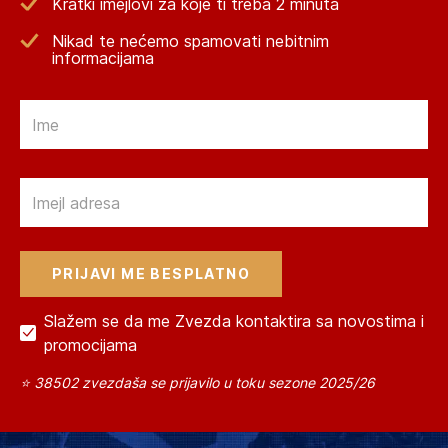
Kratki imejlovi za koje ti treba 2 minuta
Nikad te nećemo spamovati nebitnim
informacijama
Email
Email
Slažem se da me Zvezda kontaktira sa novostima i
promocijama
⭐ 38502 zvezdaša se prijavilo u toku sezone 2025/26