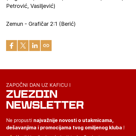
Petrović, Vasiljević)
Zemun - Grafičar 2:1 (Berić)
ZAPOČNI DAN UZ KAFICU I
ZVEZDIN
NEWSLETTER
Ne propusti
najvažnije novosti o utakmicama,
dešavanjima i promocijama tvog omiljenog kluba
!