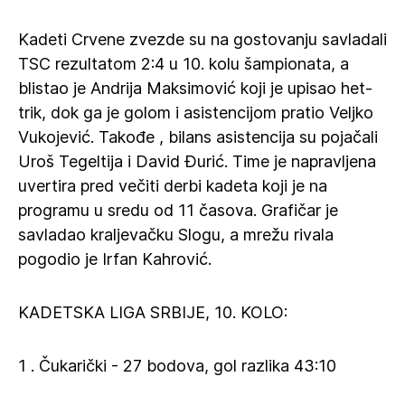
Kadeti Crvene zvezde su na gostovanju savladali
TSC rezultatom 2:4 u 10. kolu šampionata, a
blistao je Andrija Maksimović koji je upisao het-
trik, dok ga je golom i asistencijom pratio Veljko
Vukojević. Takođe , bilans asistencija su pojačali
Uroš Tegeltija i David Đurić. Time je napravljena
uvertira pred večiti derbi kadeta koji je na
programu u sredu od 11 časova. Grafičar je
savladao kraljevačku Slogu, a mrežu rivala
pogodio je Irfan Kahrović.
KADETSKA LIGA SRBIJE, 10. KOLO:
1 . Čukarički - 27 bodova, gol razlika 43:10