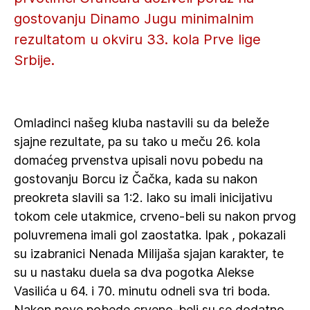
gostovanju Dinamo Jugu minimalnim
rezultatom u okviru 33. kola Prve lige
Srbije.
Omladinci našeg kluba nastavili su da beleže
sjajne rezultate, pa su tako u meču 26. kola
domaćeg prvenstva upisali novu pobedu na
gostovanju Borcu iz Čačka, kada su nakon
preokreta slavili sa 1:2. Iako su imali inicijativu
tokom cele utakmice, crveno-beli su nakon prvog
poluvremena imali gol zaostatka. Ipak , pokazali
su izabranici Nenada Milijaša sjajan karakter, te
su u nastaku duela sa dva pogotka Alekse
Vasilića u 64. i 70. minutu odneli sva tri boda.
Nakon nove pobede crveno-beli su se dodatno