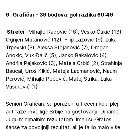
9 . Grafičar - 39 bodova, gol razlika 60:49
‍ Strelci
: Mihajlo Radović (16), Vesko Čukić (13),
Ognjen Matanović (12), Filip Lazović (9), Luka
Trpevski (8), Aleksa Stojanović (7), Dragan
Anokić, Vuk Đajić (5), Janko Bakalović (4),
Andrija Pejaković (3), Mateja Grbić (2), Strahinja
Baucal, Uroš Kikić, Mateja Lacmanović, Naum
Perović, Mihajlo Popović, Matej Strika, Luka
Vušurović (1).
Seniori Grafičara su poraženi u trećem kolu plej-
aut faze Prve lige Srbije na gostovanju Dinamo
Jugu minimalnim rezultatom. Imali su Grafosi
šanse za povoljniji rezultat, ali je falilo malo više