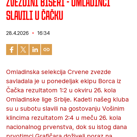
Zvezdini biseri - Omladinci
slavili u Čačku
28.4.2026
16:34
Omladinska selekcija Crvene zvezde
savladala je u ponedeljak ekipu Borca iz
Čačka rezultatom 1:2 u okviru 26. kola
Omladinske lige Srbije. Kadeti našeg kluba
su u subotu slavili na gostovanju Vošinim
klincima rezultatom 2:4 u meču 26. kola
nacionalnog prvenstva, dok su istog dana
prvotimci Grafičara doživeli poraz na