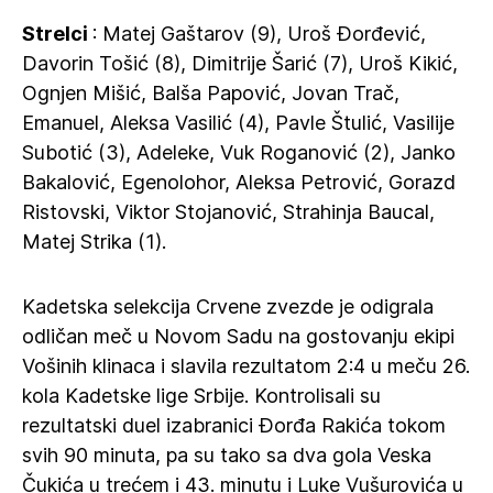
Strelci
: Matej Gaštarov (9), Uroš Đorđević,
Davorin Tošić (8), Dimitrije Šarić (7), Uroš Kikić,
Ognjen Mišić, Balša Papović, Jovan Trač,
Emanuel, Aleksa Vasilić (4), Pavle Štulić, Vasilije
Subotić (3), Adeleke, Vuk Roganović (2), Janko
Bakalović, Egenolohor, Aleksa Petrović, Gorazd
Ristovski, Viktor Stojanović, Strahinja Baucal,
Matej Strika (1).
Kadetska selekcija Crvene zvezde je odigrala
odličan meč u Novom Sadu na gostovanju ekipi
Vošinih klinaca i slavila rezultatom 2:4 u meču 26.
kola Kadetske lige Srbije. Kontrolisali su
rezultatski duel izabranici Đorđa Rakića tokom
svih 90 minuta, pa su tako sa dva gola Veska
Čukića u trećem i 43. minutu i Luke Vušurovića u