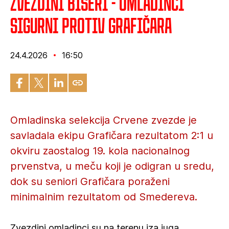
Zvezdini biseri - Omladinci
sigurni protiv Grafičara
24.4.2026
16:50
Omladinska selekcija Crvene zvezde je
savladala ekipu Grafičara rezultatom 2:1 u
okviru zaostalog 19. kola nacionalnog
prvenstva, u meču koji je odigran u sredu,
dok su seniori Grafičara poraženi
minimalnim rezultatom od Smedereva.
Zvezdini omladinci su na terenu iza juga