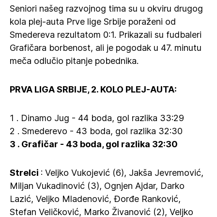
Seniori našeg razvojnog tima su u okviru drugog
kola plej-auta Prve lige Srbije poraženi od
Smedereva rezultatom 0:1. Prikazali su fudbaleri
Grafičara borbenost, ali je pogodak u 47. minutu
meča odlučio pitanje pobednika.
PRVA LIGA SRBIJE, 2. KOLO PLEJ-AUTA:
1 . Dinamo Jug - 44 boda, gol razlika 33:29
2 . Smederevo - 43 boda, gol razlika 32:30
3 . Grafičar - 43 boda, gol razlika 32:30
Strelci
: Veljko Vukojević (6), Jakša Jevremović,
Miljan Vukadinović (3), Ognjen Ajdar, Darko
Lazić, Veljko Mladenović, Đorđe Ranković,
Stefan Veličković, Marko Živanović (2), Veljko