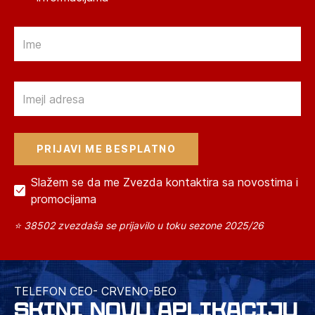
Email
Email
Slažem se da me Zvezda kontaktira sa novostima i
promocijama
⭐ 38502 zvezdaša se prijavilo u toku sezone 2025/26
TELEFON CEO- CRVENO-BEO
SKINI NOVU APLIKACIJU