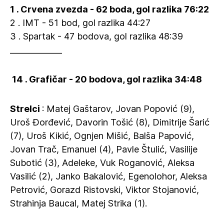
1 . Crvena zvezda - 62 boda, gol razlika 76:22
2 . IMT - 51 bod, gol razlika 44:27
3 . Spartak - 47 bodova, gol razlika 48:39
_____________
‍ 14 . Grafičar - 20 bodova, gol razlika 34:48
Strelci
: Matej Gaštarov, Jovan Popović (9),
Uroš Đorđević, Davorin Tošić (8), Dimitrije Šarić
(7), Uroš Kikić, Ognjen Mišić, Balša Papović,
Jovan Trač, Emanuel (4), Pavle Štulić, Vasilije
Subotić (3), Adeleke, Vuk Roganović, Aleksa
Vasilić (2), Janko Bakalović, Egenolohor, Aleksa
Petrović, Gorazd Ristovski, Viktor Stojanović,
Strahinja Baucal, Matej Strika (1).