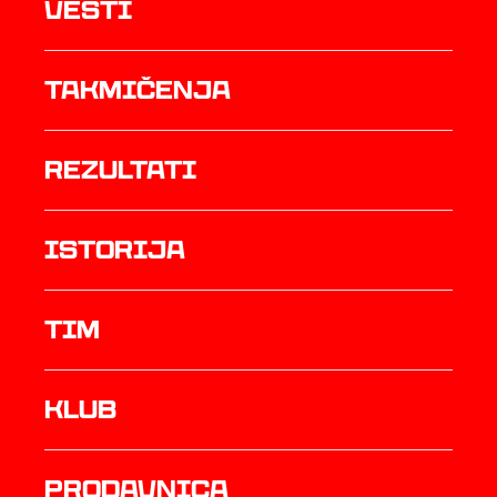
Vesti
Takmičenja
rezultati
istorija
TIM
Klub
prodavnica