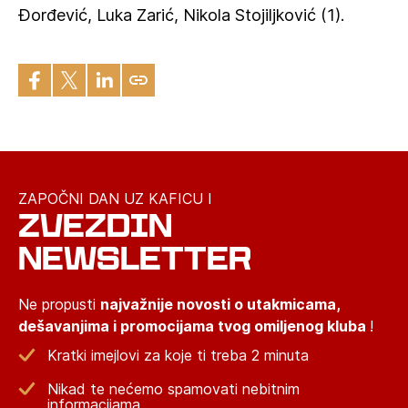
Đorđević, Luka Zarić, Nikola Stojiljković (1).
ZAPOČNI DAN UZ KAFICU I
ZVEZDIN
NEWSLETTER
Ne propusti
najvažnije novosti o utakmicama,
dešavanjima i promocijama tvog omiljenog kluba
!
Kratki imejlovi za koje ti treba 2 minuta
Nikad te nećemo spamovati nebitnim
informacijama