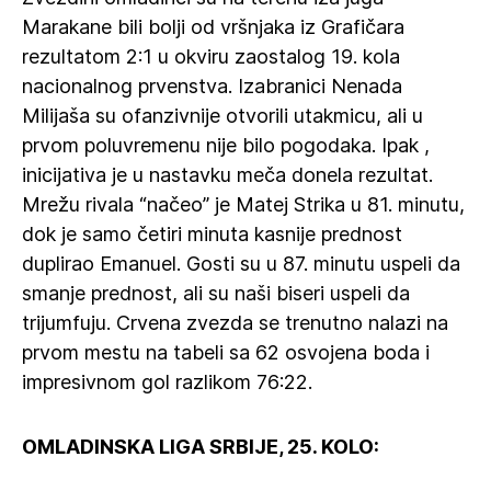
Marakane bili bolji od vršnjaka iz Grafičara
rezultatom 2:1 u okviru zaostalog 19. kola
nacionalnog prvenstva. Izabranici Nenada
Milijaša su ofanzivnije otvorili utakmicu, ali u
prvom poluvremenu nije bilo pogodaka. Ipak ,
inicijativa je u nastavku meča donela rezultat.
Mrežu rivala “načeo” je Matej Strika u 81. minutu,
dok je samo četiri minuta kasnije prednost
duplirao Emanuel. Gosti su u 87. minutu uspeli da
smanje prednost, ali su naši biseri uspeli da
trijumfuju. Crvena zvezda se trenutno nalazi na
prvom mestu na tabeli sa 62 osvojena boda i
impresivnom gol razlikom 76:22.
OMLADINSKA LIGA SRBIJE, 25. KOLO: