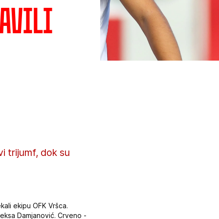
tavili
 trijumf, dok su
kali ekipu OFK Vršca.
 Aleksa Damjanović. Crveno -