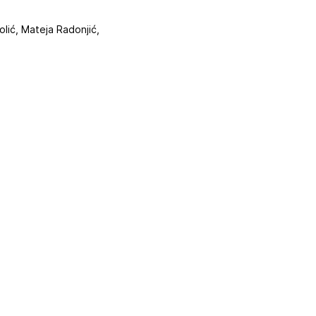
olić, Mateja Radonjić,