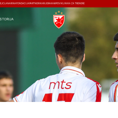
EJ
ČLANARINA
FONDACIJA
PARTNERI
KARIJERA
KAMPOVI
KLINIKA ZA TRENERE
ISTORIJA