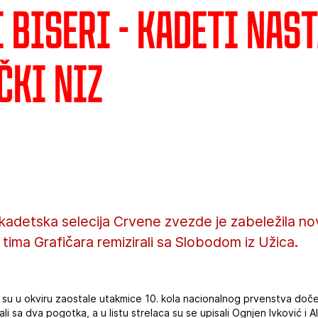
 biseri - Kadeti nas
čki niz
adetska selecija Crvene zvezde je zabeležila novi
 tima Grafičara remizirali sa Slobodom iz Užica.
e su u okviru zaostale utakmice 10. kola nacionalnog prvenstva doče
ali sa dva pogotka, a u listu strelaca su se upisali Ognjen Ivković i