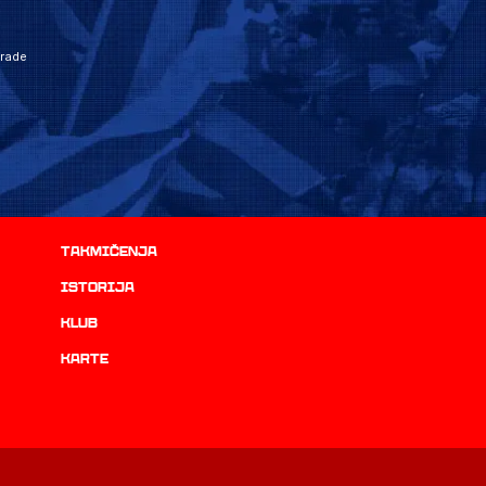
grade
Takmičenja
istorija
Klub
Karte