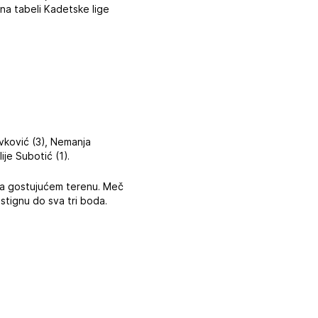
i na tabeli Kadetske lige
Ivković (3), Nemanja
ije Subotić (1).
a na gostujućem terenu. Meč
 stignu do sva tri boda.