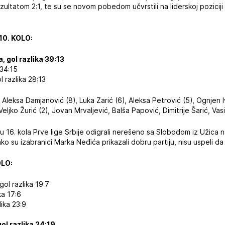
 rezultatom 2:1, te su se novom pobedom učvrstili na liderskoj pozicij
10. KOLO:
, gol razlika 39:13
 34:15
l razlika 28:13
, Aleksa Damjanović (8), Luka Zarić (6), Aleksa Petrović (5), Ognjen 
ljko Žurić (2), Jovan Mrvaljević, Balša Papović, Dimitrije Šarić, Vasil
iru 16. kola Prve lige Srbije odigrali nerešeno sa Slobodom iz Užic
ko su izabranici Marka Neđića prikazali dobru partiju, nisu uspeli da
OLO:
ol razlika 19:7
ka 17:6
lika 23:9
gol razlika 24:19