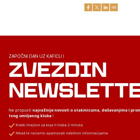
ZAPOČNI DAN UZ KAFICU I
ZVEZDIN
NEWSLETT
Ne propusti
najvažnije novosti o utakmicama, dešavanjima i pr
tvog omiljenog kluba
!
Kratki imejlovi za koje ti treba 2 minuta
Nikad te nećemo spamovati nebitnim informacijama