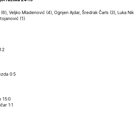
6), Veljko Mladenović (4), Ognjen Ajdar, Šredrak Čarls (3), Luka Nik
tojanović (1).
1:2
ezda 0:5
 15:0
čar 1:1