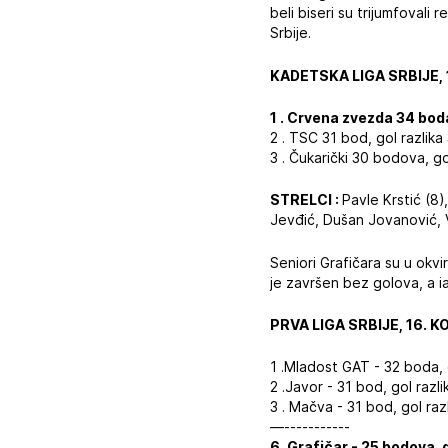
beli biseri su trijumfovali
Srbije.
KADETSKA LIGA SRBIJE, 
1 . Crvena zvezda 34 boda
2 . TSC 31 bod, gol razlika
3 . Čukarički 30 bodova, go
STRELCI :
Pavle Krstić (8)
Jevđić, Dušan Jovanović, Ve
Seniori Grafičara su u okv
je završen bez golova, a ia
PRVA LIGA SRBIJE, 16. K
1 .Mladost GAT - 32 boda, g
2 .Javor - 31 bod, gol razli
3 . Mačva - 31 bod, gol raz
—-----------
6 .Grafičar - 25 bodova, 