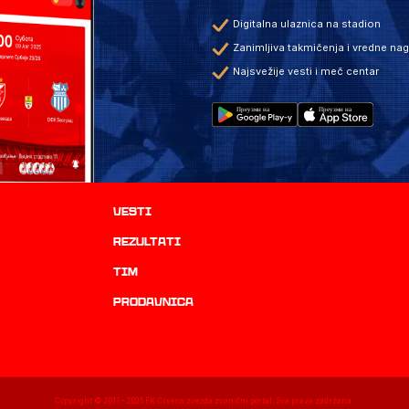
Digitalna ulaznica na stadion
Zanimljiva takmičenja i vredne na
Najsvežije vesti i meč centar
Vesti
rezultati
TIM
prodavnica
Copyright © 2011 -
2026
FK Crvena zvezda zvanični portal. Sva prava zadržana.