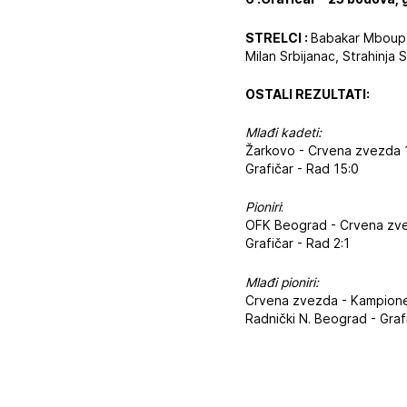
STRELCI :
Babakar Mboup (
Milan Srbijanac, Strahinja S
OSTALI REZULTATI:
Mlađi kadeti:
Žarkovo - Crvena zvezda 
Grafičar - Rad 15:0
Pioniri
:
OFK Beograd - Crvena zv
Grafičar - Rad 2:1
Mlađi pioniri:
Crvena zvezda - Kampione
Radnički N. Beograd - Grafi