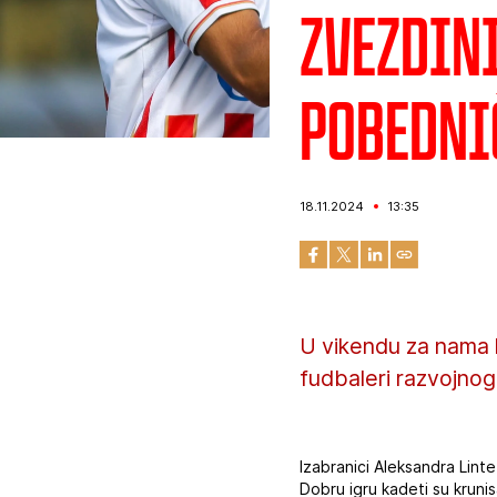
Zvezdini
pobedni
18.11.2024
13:35
U vikendu za nama k
fudbaleri razvojnog
Izabranici Aleksandra Lint
Dobru igru kadeti su krunis