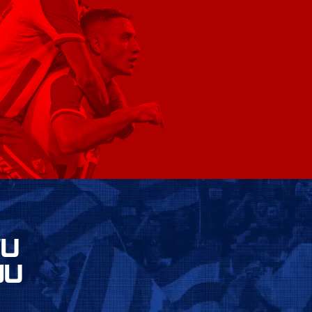
VU
JU